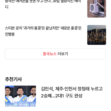
중국산 에어콘을 웃돈 주고 산다...유럽 열광시킨 메이
디
스티븐 로치 '과거의 홍콩'은 끝났지만 '새로운 홍콩'은
진행중
중국뉴스
더보기
추천기사
김민석, 제주·인천서 정청래 누르고
2승째…2대1 구도 완성