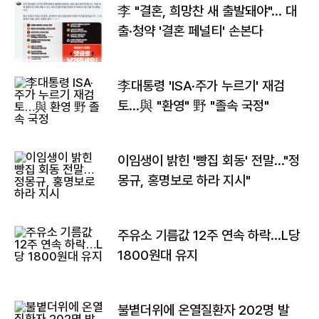
李 "결혼, 희망찬 새 출발돼야"… 대
출·청약 '결혼 페널티' 손본다
李대통령 'ISA·주가 누르기' 재검
토…與 "환영" 野 "졸속 국정"
이임생이 밝힌 '빵집 회동' 전말…"정
몽규, 홍명보로 하라 지시"
주유소 기름값 12주 연속 하락…L당
1800원대 유지
불볕더위에 온열질환자 202명 발