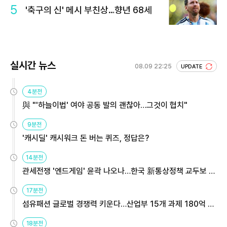
5
'축구의 신' 메시 부친상…향년 68세
실시간 뉴스
08.09 22:25
UPDATE
4분전
與 "'하늘이법' 여야 공동 발의 괜찮아…그것이 협치"
9분전
'캐시딜' 캐시워크 돈 버는 퀴즈, 정답은?
14분전
관세전쟁 '엔드게임' 윤곽 나오나…한국 新통상정책 교두보 활
용해야
17분전
섬유패션 글로벌 경쟁력 키운다…산업부 15개 과제 180억 지
원
18분전