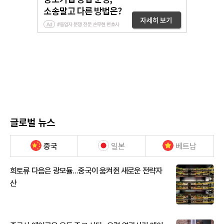
글로벌 뉴스
중국
일본
베트남
희토류 다음은 광모듈…중국이 움켜쥔 새로운 전략자
산