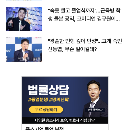
"속옷 빨고 졸업식까지"…근육병 학
생 돌본 공익, 코미디언 김규원이었
다
"경솔한 언행 깊이 반성"…고개 숙인
신동엽, 무슨 일이길래?