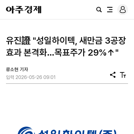
로
아
그
검
전
주
인
색
체
경
메
제
뉴
유진證 "성일하이텍, 새만금 3공장
효과 본격화…목표주가 29%↑"
류소현 기자
공
텍
입력 2026-05-26 09:01
유
스
트
크
기