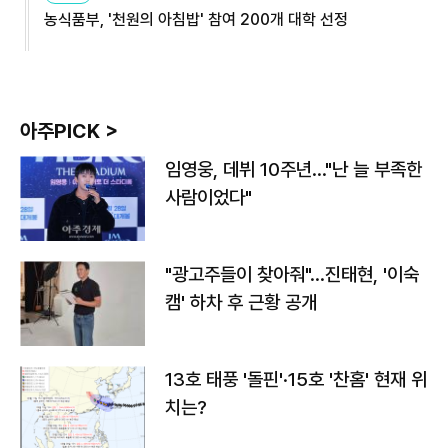
농식품부, '천원의 아침밥' 참여 200개 대학 선정
아주PICK >
임영웅, 데뷔 10주년…"난 늘 부족한
사람이었다"
"광고주들이 찾아줘"…진태현, '이숙
캠' 하차 후 근황 공개
13호 태풍 '돌핀'·15호 '찬홈' 현재 위
치는?