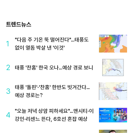
트렌드뉴스
"다음 주 기온 뚝 떨어진다"…태풍도
1
없이 열돔 박살 낸 '이것'
2
태풍 '찬홈' 한국 오나…예상 경로 보니
태풍 '돌핀'·'찬홈' 한반도 빗겨간다…
3
예상 경로는?
"오늘 저녁 상암 피하세요"…맨시티·이
4
강인·리센느 뜬다, 6호선 혼잡 예상