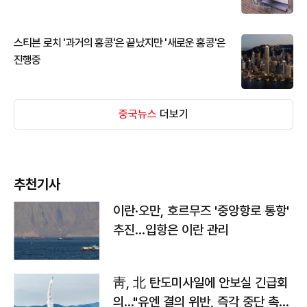
스티븐 로치 '과거의 홍콩'은 끝났지만 '새로운 홍콩'은
진행중
중국뉴스
더보기
추천기사
이란·오만, 호르무즈 '중앙항로 통항'
추진…입항은 이란 관리
靑, 北 탄도미사일에 안보실 긴급회
의…"유엔 결의 위반, 즉각 중단 촉