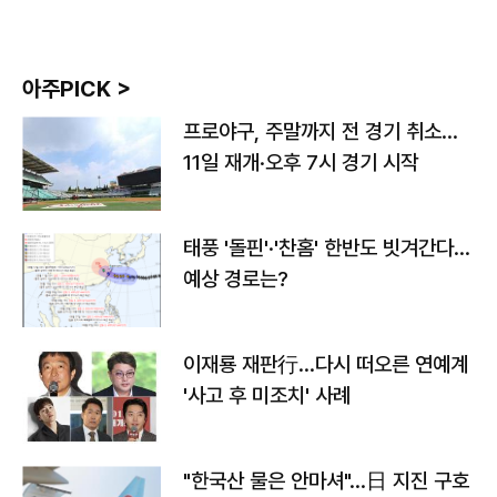
아주PICK >
프로야구, 주말까지 전 경기 취소…
11일 재개·오후 7시 경기 시작
태풍 '돌핀'·'찬홈' 한반도 빗겨간다…
예상 경로는?
이재룡 재판行…다시 떠오른 연예계
'사고 후 미조치' 사례
"한국산 물은 안마셔"…日 지진 구호