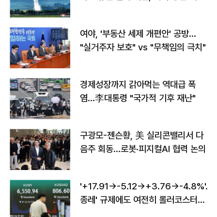
구"
여야, '부동산 세제 개편안' 공방…
"실거주자 보호" vs "무책임의 극치"
경제성장까지 갉아먹는 역대급 폭
염…李대통령 "국가적 기후 재난"
구광모-젠슨황, 美 실리콘밸리서 다
음주 회동…로봇·피지컬AI 협력 논의
'+17.91→-5.12→+3.76→-4.8%'…'
종레' 규제에도 여전히 롤러코스터
타는 코스피