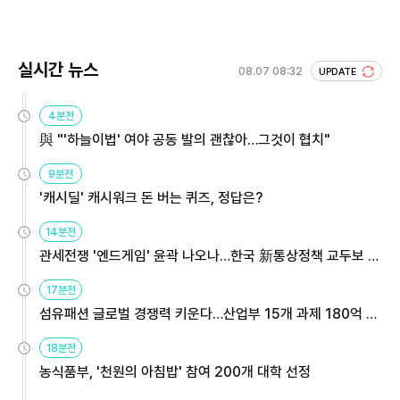
실시간 뉴스
08.07 08:32
UPDATE
4분전
與 "'하늘이법' 여야 공동 발의 괜찮아…그것이 협치"
9분전
'캐시딜' 캐시워크 돈 버는 퀴즈, 정답은?
14분전
관세전쟁 '엔드게임' 윤곽 나오나…한국 新통상정책 교두보 활
용해야
17분전
섬유패션 글로벌 경쟁력 키운다…산업부 15개 과제 180억 지
원
18분전
농식품부, '천원의 아침밥' 참여 200개 대학 선정