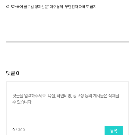
©'5개국어 글로벌 경제신문' 아주경제. 무단전재·재배포 금지
댓글
0
0
/ 300
등록