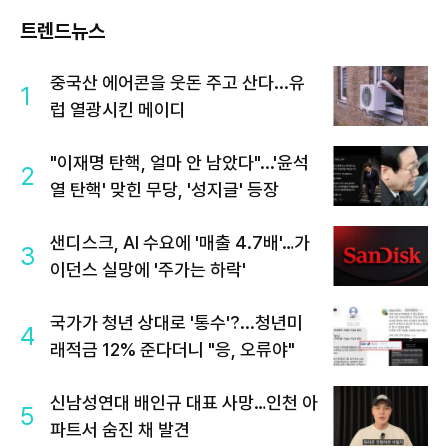
트렌드뉴스
중국산 에어콘을 웃돈 주고 산다...유
1
럽 열광시킨 메이디
"이재명 탄핵, 얼마 안 남았다"...'윤석
2
열 탄핵' 맞힌 무당, '성지글' 등장
샌디스크, AI 수요에 '매출 4.7배'…가
3
이던스 실망에 '주가는 하락'
국가가 청년 상대로 '통수'?...청년미
4
래적금 12% 준다더니 "응, 오류야"
신남성연대 배인규 대표 사망…인천 아
5
파트서 숨진 채 발견