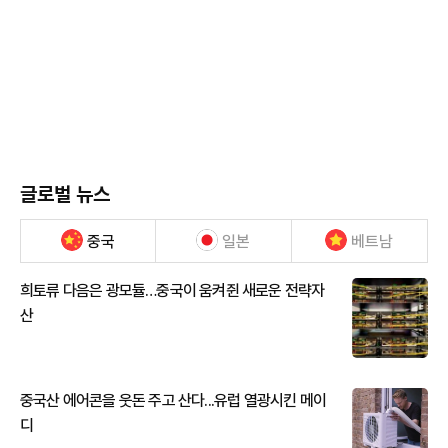
글로벌 뉴스
중국
일본
베트남
희토류 다음은 광모듈…중국이 움켜쥔 새로운 전략자
산
중국산 에어콘을 웃돈 주고 산다...유럽 열광시킨 메이
디