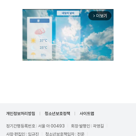
더보기
arrow_forward_ios
Unmute
개인정보처리방침
청소년보호정책
사이트맵
정기간행등록번호 : 서울 아 00493
회장·발행인 : 곽영길
사장·편집인 : 임규진
청소년보호책임자 : 전운