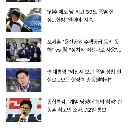
'입추'에도 낮 최고 39도 폭염 절
정…한밤 '열대야' 지속
오세훈 "용산공원 주택공급 동의 못
해" vs 與 "정치적 어젠다로 사용"
맞불
李대통령 "외신서 보던 폭염 상황 현
실로…모든 행정력 총동원하라"
종합특검, '계엄 당정대 회의 참석' 한
동훈 참고인 조사...12일 통보