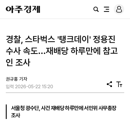
로
아
그
검
전
주
인
색
체
경
메
제
뉴
경찰, 스타벅스 '탱크데이' 정용진
수사 속도...재배당 하루만에 참고
인 조사
권규홍 기자
공
텍
입력 2026-05-22 15:20
유
스
트
크
기
서울청 광수단, 사건 재배당 하루만에 서민위 사무총장
조사