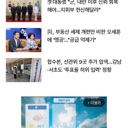
李대통령 "군, 내란 이후 신뢰 회복
해야…지휘부 헌신해달라"
與, 부동산 세제 개편안 비판 오세훈
에 '맹공'…"공급 억제기"
합수본, 선관위 9곳 추가 압색…강남
·서초도 '투표율 허위 입력' 정황
더보기
arrow_forward_ios