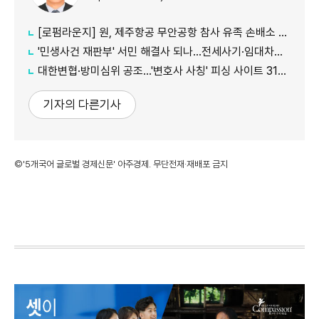
[로펌라운지] 원, 제주항공 무안공항 참사 유족 손배소 대리..."참사 진상 명확히 규명"
'민생사건 재판부' 서민 해결사 되나...전세사기·임대차분쟁 평균 3개월내 해결
대한변협·방미심위 공조…'변호사 사칭' 피싱 사이트 31건 무더기 차단
기자의 다른기사
©'5개국어 글로벌 경제신문' 아주경제. 무단전재·재배포 금지