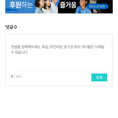
댓글
0
0
/ 300
등록