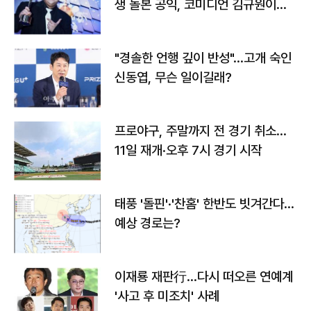
생 돌본 공익, 코미디언 김규원이었
다
"경솔한 언행 깊이 반성"…고개 숙인
신동엽, 무슨 일이길래?
프로야구, 주말까지 전 경기 취소…
11일 재개·오후 7시 경기 시작
태풍 '돌핀'·'찬홈' 한반도 빗겨간다…
예상 경로는?
이재룡 재판行…다시 떠오른 연예계
'사고 후 미조치' 사례