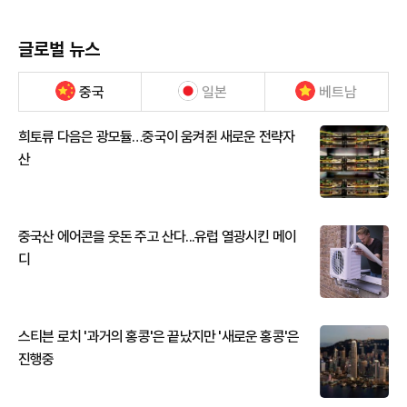
글로벌 뉴스
중국
일본
베트남
희토류 다음은 광모듈…중국이 움켜쥔 새로운 전략자
산
중국산 에어콘을 웃돈 주고 산다...유럽 열광시킨 메이
디
스티븐 로치 '과거의 홍콩'은 끝났지만 '새로운 홍콩'은
진행중