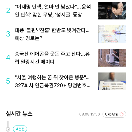
"이재명 탄핵, 얼마 안 남았다"...'윤석
2
열 탄핵' 맞힌 무당, '성지글' 등장
태풍 '돌핀'·'찬홈' 한반도 빗겨간다…
3
예상 경로는?
중국산 에어콘을 웃돈 주고 산다...유
4
럽 열광시킨 메이디
"서울 여행하는 꿈 뒤 찾아온 행운"…
5
327회차 연금복권720+ 당첨번호조
회 주목
실시간 뉴스
08.08 15:50
UPDATE
4분전