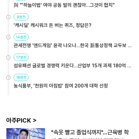
與 "'하늘이법' 여야 공동 발의 괜찮아…그것이 협치"
9분전
'캐시딜' 캐시워크 돈 버는 퀴즈, 정답은?
14분전
관세전쟁 '엔드게임' 윤곽 나오나…한국 新통상정책 교두보 활
용해야
17분전
섬유패션 글로벌 경쟁력 키운다…산업부 15개 과제 180억 지
원
18분전
농식품부, '천원의 아침밥' 참여 200개 대학 선정
아주PICK >
"속옷 빨고 졸업식까지"…근육병 학