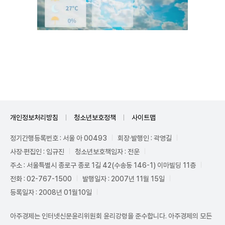
Unmute
개인정보처리방침
청소년보호정책
사이트맵
정기간행등록번호 : 서울 아 00493
회장·발행인 : 곽영길
사장·편집인 : 임규진
청소년보호책임자 : 전운
주소 : 서울특별시 종로구 종로 1길 42(수송동 146-1) 이마빌딩 11층
전화 : 02-767-1500
발행일자 : 2007년 11월 15일
등록일자 : 2008년 01월10일
아주경제는 인터넷신문윤리위원회 윤리강령을 준수합니다. 아주경제의 모든