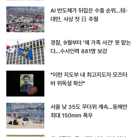
AI 반도체가 뒤집은 수출 순위…韓·
대만, 사상 첫 日 추월
경찰, 9월부터 '제 가족 사건' 못 맡는
다…수사인력 881명 보강
"이란 지도부 내 최고지도자 모즈타
바 위독설 확산"
서울 낮 35도 무더위 계속…동해안
최대 150㎜ 폭우