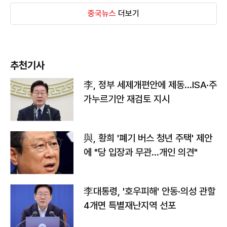
중국뉴스
더보기
추천기사
李, 정부 세제개편안에 제동…ISA·주
가누르기안 재검토 지시
與, 황희 '폐기 버스 청년 주택' 제안
에 "당 입장과 무관…개인 의견"
李대통령, '호우피해' 안동·의성 관할
4개면 특별재난지역 선포