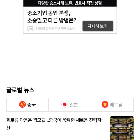
글로벌 뉴스
중국
일본
베트남
희토류 다음은 광모듈…중국이 움켜쥔 새로운 전략자
산