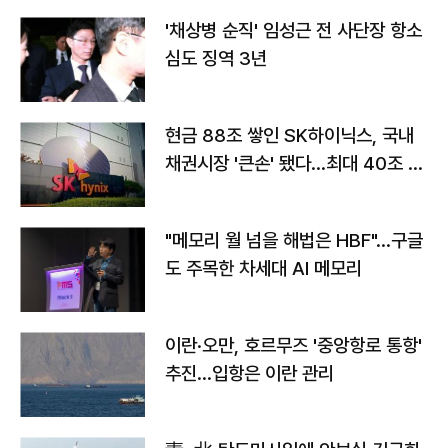
'채상병 순직' 임성근 전 사단장 항소
심도 징역 3년
현금 88조 쌓인 SK하이닉스, 국내
채권시장 '큰손' 됐다…최대 40조 투
자
"메모리 월 넘을 해법은 HBF"…구글
도 주목한 차세대 AI 메모리
이란·오만, 호르무즈 '중앙항로 통항'
추진…입항은 이란 관리