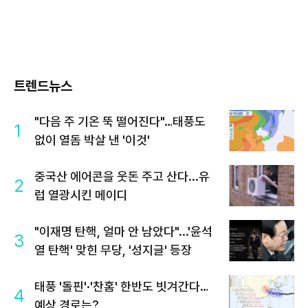
트렌드뉴스
"다음 주 기온 뚝 떨어진다"…태풍도
1
없이 열돔 박살 낸 '이것'
중국산 에어콘을 웃돈 주고 산다...유
2
럽 열광시킨 메이디
"이재명 탄핵, 얼마 안 남았다"...'윤석
3
열 탄핵' 맞힌 무당, '성지글' 등장
태풍 '돌핀'·'찬홈' 한반도 빗겨간다…
4
예상 경로는?