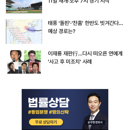
11일 재개·오후 7시 경기 시작
태풍 '돌핀'·'찬홈' 한반도 빗겨간다…
예상 경로는?
이재룡 재판行…다시 떠오른 연예계
'사고 후 미조치' 사례