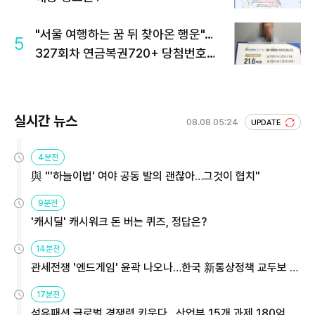
"서울 여행하는 꿈 뒤 찾아온 행운"…
5
327회차 연금복권720+ 당첨번호조
회 주목
실시간 뉴스
08.08 05:24
UPDATE
4분전
與 "'하늘이법' 여야 공동 발의 괜찮아…그것이 협치"
9분전
'캐시딜' 캐시워크 돈 버는 퀴즈, 정답은?
14분전
관세전쟁 '엔드게임' 윤곽 나오나…한국 新통상정책 교두보 활
용해야
17분전
섬유패션 글로벌 경쟁력 키운다…산업부 15개 과제 180억 지