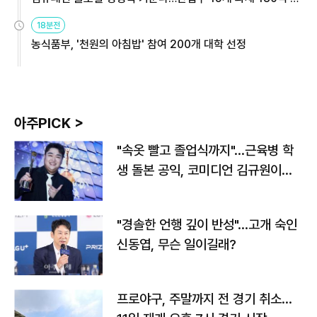
원
18분전
농식품부, '천원의 아침밥' 참여 200개 대학 선정
아주PICK >
"속옷 빨고 졸업식까지"…근육병 학
생 돌본 공익, 코미디언 김규원이었
다
"경솔한 언행 깊이 반성"…고개 숙인
신동엽, 무슨 일이길래?
프로야구, 주말까지 전 경기 취소…