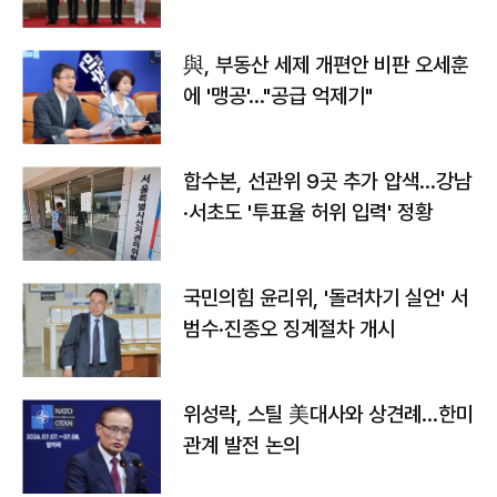
與, 부동산 세제 개편안 비판 오세훈
에 '맹공'…"공급 억제기"
합수본, 선관위 9곳 추가 압색…강남
·서초도 '투표율 허위 입력' 정황
국민의힘 윤리위, '돌려차기 실언' 서
범수·진종오 징계절차 개시
위성락, 스틸 美대사와 상견례…한미
관계 발전 논의