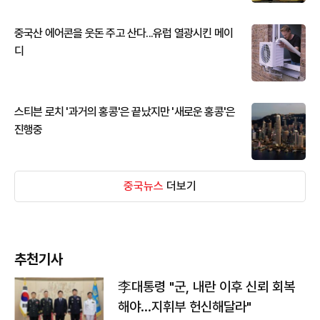
중국산 에어콘을 웃돈 주고 산다...유럽 열광시킨 메이
디
스티븐 로치 '과거의 홍콩'은 끝났지만 '새로운 홍콩'은
진행중
중국뉴스
더보기
추천기사
李대통령 "군, 내란 이후 신뢰 회복
해야…지휘부 헌신해달라"