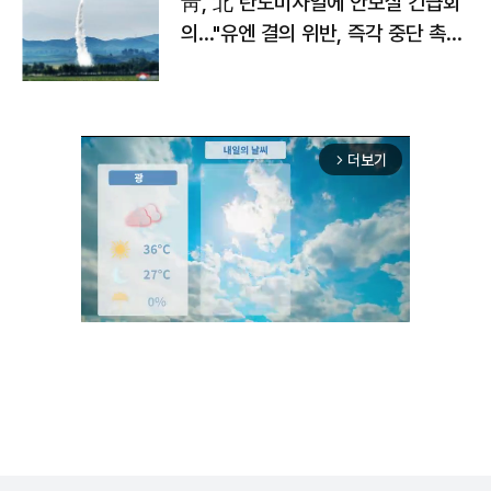
靑, 北 탄도미사일에 안보실 긴급회
의…"유엔 결의 위반, 즉각 중단 촉
구"
더보기
arrow_forward_ios
Unmute