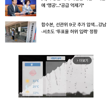
에 '맹공'…"공급 억제기"
합수본, 선관위 9곳 추가 압색…강남
·서초도 '투표율 허위 입력' 정황
더보기
arrow_forward_ios
Mute