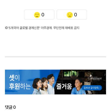
0
0
©'5개국어 글로벌 경제신문' 아주경제. 무단전재·재배포 금지
댓글
0