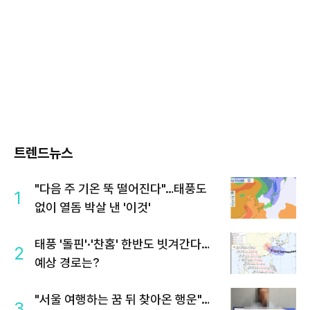
트렌드뉴스
"다음 주 기온 뚝 떨어진다"…태풍도
1
없이 열돔 박살 낸 '이것'
태풍 '돌핀'·'찬홈' 한반도 빗겨간다…
2
예상 경로는?
"서울 여행하는 꿈 뒤 찾아온 행운"…
3