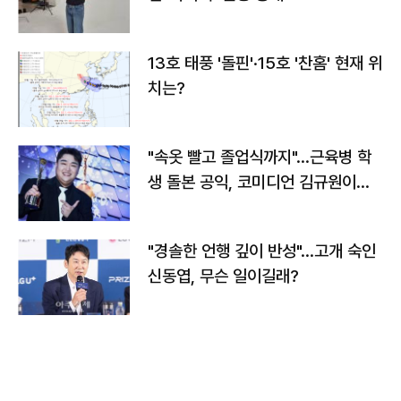
13호 태풍 '돌핀'·15호 '찬홈' 현재 위
치는?
"속옷 빨고 졸업식까지"…근육병 학
생 돌본 공익, 코미디언 김규원이었
다
"경솔한 언행 깊이 반성"…고개 숙인
신동엽, 무슨 일이길래?