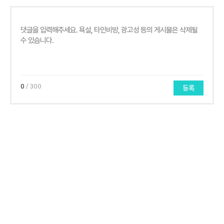
0
/ 300
등록