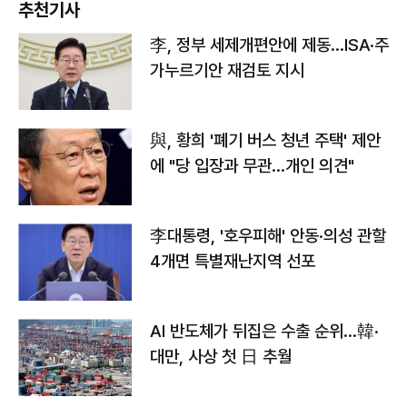
추천기사
李, 정부 세제개편안에 제동…ISA·주
가누르기안 재검토 지시
與, 황희 '폐기 버스 청년 주택' 제안
에 "당 입장과 무관…개인 의견"
李대통령, '호우피해' 안동·의성 관할
4개면 특별재난지역 선포
AI 반도체가 뒤집은 수출 순위…韓·
대만, 사상 첫 日 추월