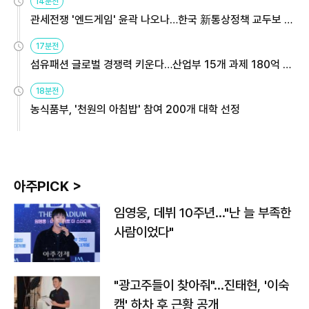
14분전
관세전쟁 '엔드게임' 윤곽 나오나…한국 新통상정책 교두보 활
용해야
17분전
섬유패션 글로벌 경쟁력 키운다…산업부 15개 과제 180억 지
원
18분전
농식품부, '천원의 아침밥' 참여 200개 대학 선정
아주PICK >
임영웅, 데뷔 10주년…"난 늘 부족한
사람이었다"
"광고주들이 찾아줘"…진태현, '이숙
캠' 하차 후 근황 공개