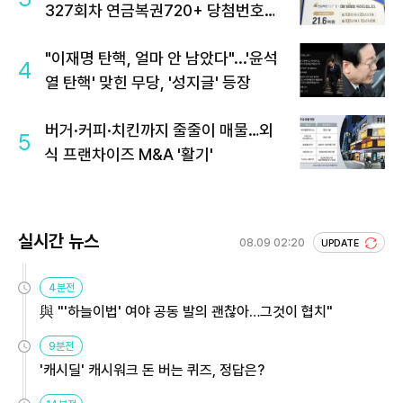
327회차 연금복권720+ 당첨번호조
회 주목
"이재명 탄핵, 얼마 안 남았다"...'윤석
4
열 탄핵' 맞힌 무당, '성지글' 등장
버거·커피·치킨까지 줄줄이 매물…외
5
식 프랜차이즈 M&A '활기'
실시간 뉴스
08.09 02:20
UPDATE
4분전
與 "'하늘이법' 여야 공동 발의 괜찮아…그것이 협치"
9분전
'캐시딜' 캐시워크 돈 버는 퀴즈, 정답은?