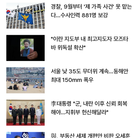
경찰, 9월부터 '제 가족 사건' 못 맡는
다…수사인력 881명 보강
"이란 지도부 내 최고지도자 모즈타
바 위독설 확산"
서울 낮 35도 무더위 계속…동해안
최대 150㎜ 폭우
李대통령 "군, 내란 이후 신뢰 회복
해야…지휘부 헌신해달라"
與, 부동산 세제 개편안 비판 오세훈