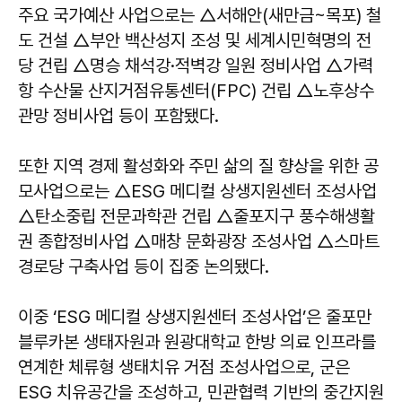
주요 국가예산 사업으로는 △서해안(새만금~목포) 철
도 건설 △부안 백산성지 조성 및 세계시민혁명의 전
당 건립 △명승 채석강·적벽강 일원 정비사업 △가력
항 수산물 산지거점유통센터(FPC) 건립 △노후상수
관망 정비사업 등이 포함됐다.
또한 지역 경제 활성화와 주민 삶의 질 향상을 위한 공
모사업으로는 △ESG 메디컬 상생지원센터 조성사업
△탄소중립 전문과학관 건립 △줄포지구 풍수해생활
권 종합정비사업 △매창 문화광장 조성사업 △스마트
경로당 구축사업 등이 집중 논의됐다.
이중 ‘ESG 메디컬 상생지원센터 조성사업’은 줄포만
블루카본 생태자원과 원광대학교 한방 의료 인프라를
연계한 체류형 생태치유 거점 조성사업으로, 군은
ESG 치유공간을 조성하고, 민관협력 기반의 중간지원