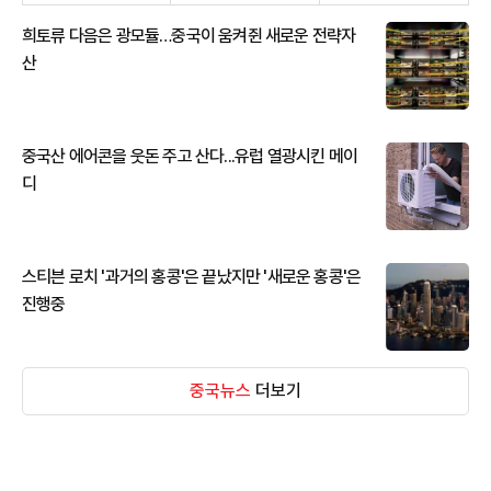
희토류 다음은 광모듈…중국이 움켜쥔 새로운 전략자
산
중국산 에어콘을 웃돈 주고 산다...유럽 열광시킨 메이
디
스티븐 로치 '과거의 홍콩'은 끝났지만 '새로운 홍콩'은
진행중
중국뉴스
더보기