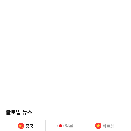
글로벌 뉴스
중국
일본
베트남