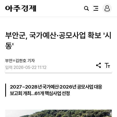
로
아
그
검
전
주
인
색
체
경
메
제
뉴
부안군, 국가예산·공모사업 확보 '시
동'
부안=김한호 기자
공
텍
입력 2026-05-22 11:12
유
스
트
크
기
2027~2028년 국가예산·2026년 공모사업 대응
보고회 개최…61개 핵심사업 선정