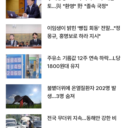
토…與 "환영" 野 "졸속 국정"
이임생이 밝힌 '빵집 회동' 전말…"정
몽규, 홍명보로 하라 지시"
주유소 기름값 12주 연속 하락…L당
1800원대 유지
불볕더위에 온열질환자 202명 발
생…3명 숨져
전국 무더위 지속…동해안 강한 비