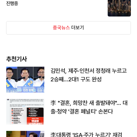
진행중
중국뉴스
더보기
추천기사
김민석, 제주·인천서 정청래 누르고
2승째…2대1 구도 완성
李 "결혼, 희망찬 새 출발돼야"… 대
출·청약 '결혼 페널티' 손본다
李대통령 'ISA·주가 누르기' 재검