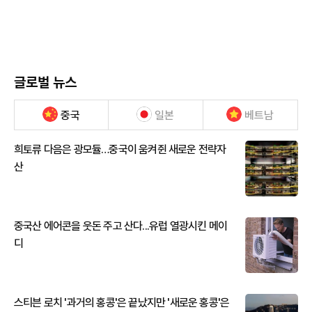
글로벌 뉴스
중국
일본
베트남
희토류 다음은 광모듈…중국이 움켜쥔 새로운 전략자
산
중국산 에어콘을 웃돈 주고 산다...유럽 열광시킨 메이
디
스티븐 로치 '과거의 홍콩'은 끝났지만 '새로운 홍콩'은