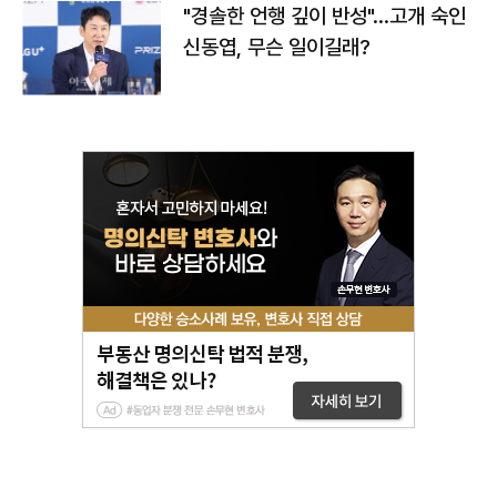
"경솔한 언행 깊이 반성"…고개 숙인
신동엽, 무슨 일이길래?