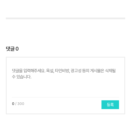
댓글
0
0
/ 300
등록