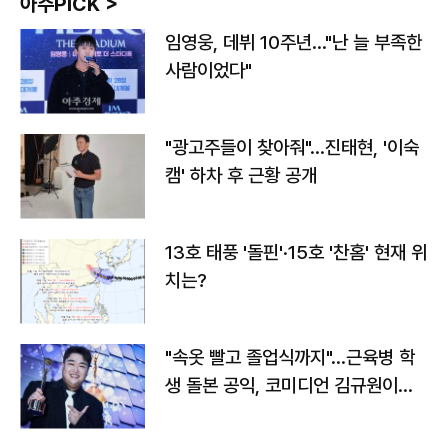
아주PICK >
임영웅, 데뷔 10주년…"난 늘 부족한
사람이었다"
"광고주들이 찾아줘"…진태현, '이숙
캠' 하차 후 근황 공개
13호 태풍 '돌핀'·15호 '찬홈' 현재 위
치는?
"속옷 빨고 졸업식까지"…근육병 학
생 돌본 공익, 코미디언 김규원이었
다