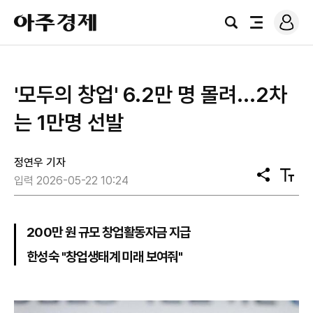
로
아
그
검
전
주
인
색
체
경
메
제
뉴
'모두의 창업' 6.2만 명 몰려...2차
는 1만명 선발
정연우 기자
공
텍
입력 2026-05-22 10:24
유
스
트
크
기
200만 원 규모 창업활동자금 지급
한성숙 "창업생태계 미래 보여줘"