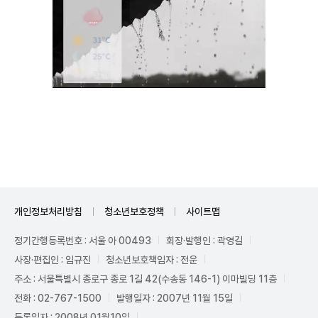
Unmute
개인정보처리방침
청소년보호정책
사이트맵
정기간행등록번호 : 서울 아 00493
회장·발행인 : 곽영길
사장·편집인 : 임규진
청소년보호책임자 : 전운
주소 : 서울특별시 종로구 종로 1길 42(수송동 146-1) 이마빌딩 11층
전화 : 02-767-1500
발행일자 : 2007년 11월 15일
등록일자 : 2008년 01월10일