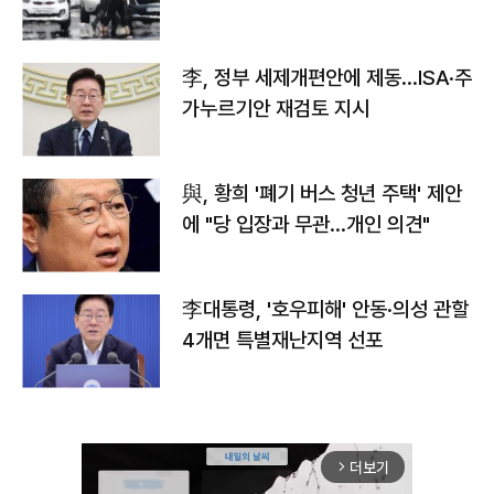
李, 정부 세제개편안에 제동…ISA·주
가누르기안 재검토 지시
與, 황희 '폐기 버스 청년 주택' 제안
에 "당 입장과 무관…개인 의견"
李대통령, '호우피해' 안동·의성 관할
4개면 특별재난지역 선포
더보기
arrow_forward_ios