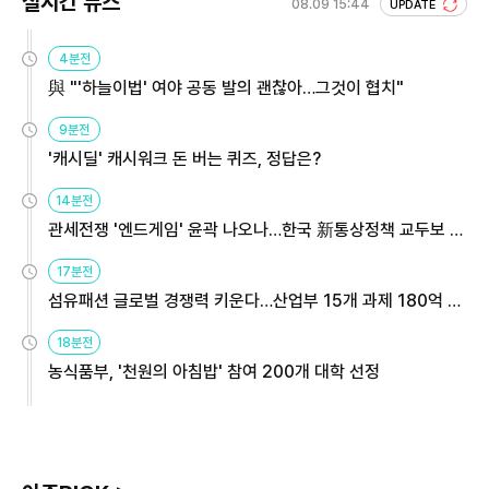
실시간 뉴스
08.09 15:44
UPDATE
4분전
與 "'하늘이법' 여야 공동 발의 괜찮아…그것이 협치"
9분전
'캐시딜' 캐시워크 돈 버는 퀴즈, 정답은?
14분전
관세전쟁 '엔드게임' 윤곽 나오나…한국 新통상정책 교두보 활
용해야
17분전
섬유패션 글로벌 경쟁력 키운다…산업부 15개 과제 180억 지
원
18분전
농식품부, '천원의 아침밥' 참여 200개 대학 선정