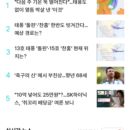
"다음 주 기온 뚝 떨어진다"…태풍도
1
없이 열돔 박살 낸 '이것'
태풍 '돌핀'·'찬홈' 한반도 빗겨간다…
2
예상 경로는?
13호 태풍 '돌핀'·15호 '찬홈' 현재 위
3
치는?
4
'축구의 신' 메시 부친상…향년 68세
"10억 넣어도 25만원"?…SK하이닉
5
스, '쥐꼬리 배당금' 여론 보니