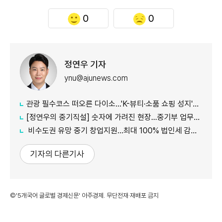
0
0
정연우 기자
ynu@ajunews.com
관광 필수코스 떠오른 다이소...'K-뷰티·소품 쇼핑 성지'로 등극
[정연우의 중기직설] 숫자에 가려진 현장...중기부 업무보고의 그늘
비수도권 유망 중기 창업지원...최대 100% 법인세 감면 나서
기자의 다른기사
©'5개국어 글로벌 경제신문' 아주경제. 무단전재·재배포 금지