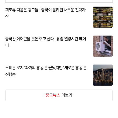
희토류 다음은 광모듈…중국이 움켜쥔 새로운 전략자
산
중국산 에어콘을 웃돈 주고 산다...유럽 열광시킨 메이
디
스티븐 로치 '과거의 홍콩'은 끝났지만 '새로운 홍콩'은
진행중
중국뉴스
더보기