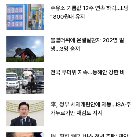
주유소 기름값 12주 연속 하락…L당
1800원대 유지
불볕더위에 온열질환자 202명 발
생…3명 숨져
전국 무더위 지속…동해안 강한 비
李, 정부 세제개편안에 제동…ISA·주
가누르기안 재검토 지시
與, 황희 '폐기 버스 청년 주택' 제안