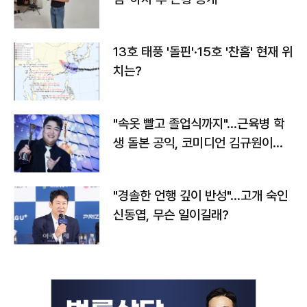
13호 태풍 '돌핀'·15호 '찬홈' 현재 위
치는?
"속옷 빨고 졸업식까지"…근육병 학
생 돌본 공익, 코미디언 김규원이었
다
"경솔한 언행 깊이 반성"…고개 숙인
신동엽, 무슨 일이길래?