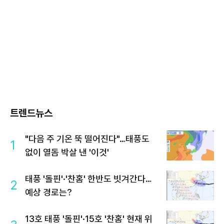
트렌드뉴스
"다음 주 기온 뚝 떨어진다"…태풍도
1
없이 열돔 박살 낸 '이것'
태풍 '돌핀'·'찬홈' 한반도 빗겨간다…
2
예상 경로는?
13호 태풍 '돌핀'·15호 '찬홈' 현재 위