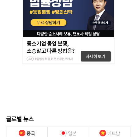
글로벌 뉴스
중국
일본
베트남