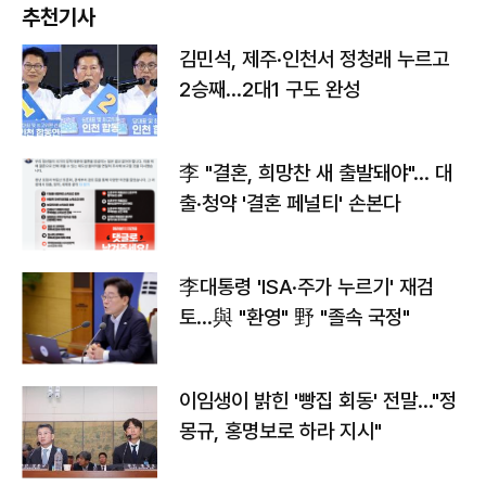
추천기사
김민석, 제주·인천서 정청래 누르고
2승째…2대1 구도 완성
李 "결혼, 희망찬 새 출발돼야"… 대
출·청약 '결혼 페널티' 손본다
李대통령 'ISA·주가 누르기' 재검
토…與 "환영" 野 "졸속 국정"
이임생이 밝힌 '빵집 회동' 전말…"정
몽규, 홍명보로 하라 지시"