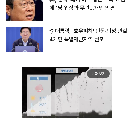
에 "당 입장과 무관…개인 의견"
李대통령, '호우피해' 안동·의성 관할
4개면 특별재난지역 선포
더보기
arrow_forward_ios