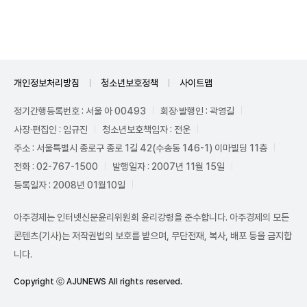
Unmute
개인정보처리방침
청소년보호정책
사이트맵
정기간행등록번호 : 서울 아 00493
회장·발행인 : 곽영길
사장·편집인 : 임규진
청소년보호책임자 : 전운
주소 : 서울특별시 종로구 종로 1길 42(수송동 146-1) 이마빌딩 11층
전화 : 02-767-1500
발행일자 : 2007년 11월 15일
등록일자 : 2008년 01월10일
아주경제는 인터넷신문윤리위원회 윤리강령을 준수합니다. 아주경제의 모든
콘텐츠(기사)는 저작권법의 보호를 받으며, 무단전재, 복사, 배포 등을 금지합
니다.
Copyright ⓒ AJUNEWS All rights reserved.