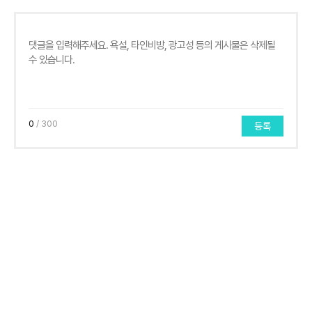
0
/ 300
등록