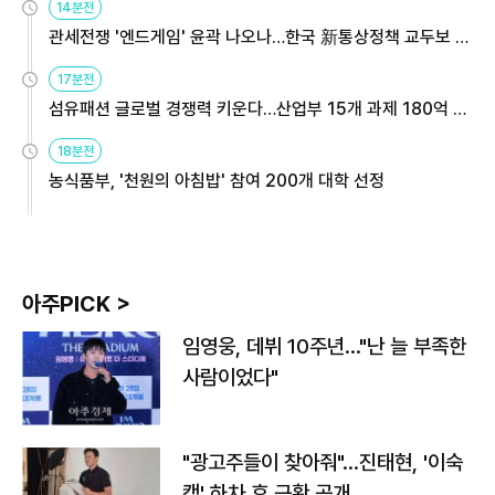
14분전
관세전쟁 '엔드게임' 윤곽 나오나…한국 新통상정책 교두보 활
용해야
17분전
섬유패션 글로벌 경쟁력 키운다…산업부 15개 과제 180억 지
원
18분전
농식품부, '천원의 아침밥' 참여 200개 대학 선정
아주PICK >
임영웅, 데뷔 10주년…"난 늘 부족한
사람이었다"
"광고주들이 찾아줘"…진태현, '이숙
캠' 하차 후 근황 공개