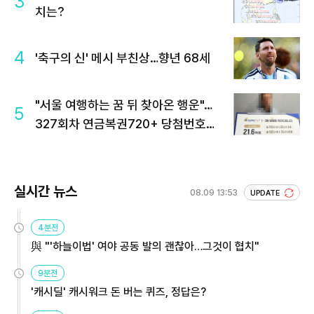
3
치는?
4
'축구의 신' 메시 부친상…향년 68세
"서울 여행하는 꿈 뒤 찾아온 행운"…
5
327회차 연금복권720+ 당첨번호조
회 주목
실시간 뉴스
08.09 13:53
UPDATE
4분전
與 "'하늘이법' 여야 공동 발의 괜찮아…그것이 협치"
9분전
'캐시딜' 캐시워크 돈 버는 퀴즈, 정답은?