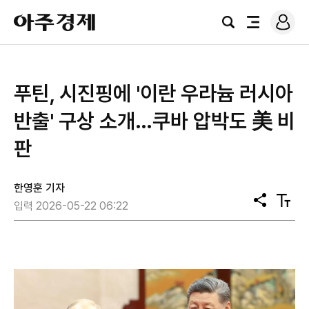
로
아
그
검
전
주
인
색
체
경
메
제
뉴
푸틴, 시진핑에 '이란 우라늄 러시아
반출' 구상 소개…쿠바 압박도 美 비
판
한영훈 기자
공
텍
입력 2026-05-22 06:22
유
스
트
크
기