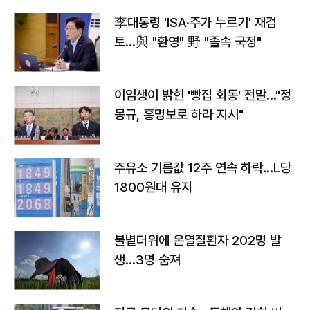
李대통령 'ISA·주가 누르기' 재검
토…與 "환영" 野 "졸속 국정"
이임생이 밝힌 '빵집 회동' 전말…"정
몽규, 홍명보로 하라 지시"
주유소 기름값 12주 연속 하락…L당
1800원대 유지
불볕더위에 온열질환자 202명 발
생…3명 숨져