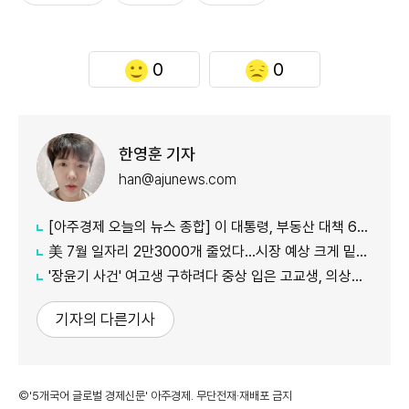
0
0
한영훈 기자
han@ajunews.com
[아주경제 오늘의 뉴스 종합] 이 대통령, 부동산 대책 6시간 점검…"기존 방식 벗어나 과감히 실행" 外
美 7월 일자리 2만3000개 줄었다…시장 예상 크게 밑돈 '고용 쇼크'
'장윤기 사건' 여고생 구하려다 중상 입은 고교생, 의상자 인정
기자의 다른기사
©'5개국어 글로벌 경제신문' 아주경제. 무단전재·재배포 금지