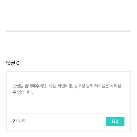
댓글
0
0
/ 300
등록