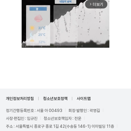
더보기
arrow_forward_ios
Unmute
개인정보처리방침
청소년보호정책
사이트맵
정기간행등록번호 : 서울 아 00493
회장·발행인 : 곽영길
사장·편집인 : 임규진
청소년보호책임자 : 전운
주소 : 서울특별시 종로구 종로 1길 42(수송동 146-1) 이마빌딩 11층