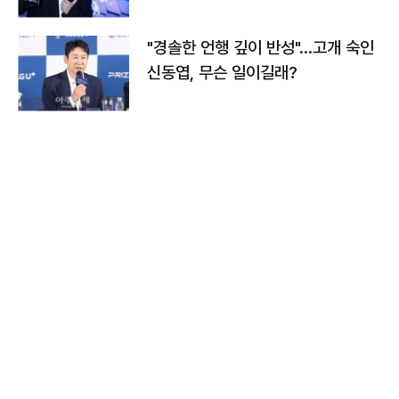
다
"경솔한 언행 깊이 반성"…고개 숙인
신동엽, 무슨 일이길래?