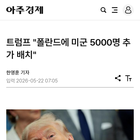
로
아
그
검
전
주
인
색
체
경
메
제
뉴
트럼프 "폴란드에 미군 5000명 추
가 배치"
한영훈 기자
공
텍
입력 2026-05-22 07:05
유
스
트
크
기