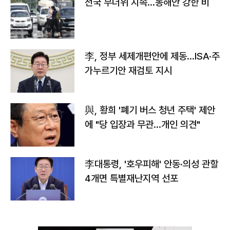
전국 무더위 지속…동해안 강한 비
李, 정부 세제개편안에 제동…ISA·주
가누르기안 재검토 지시
與, 황희 '폐기 버스 청년 주택' 제안
에 "당 입장과 무관…개인 의견"
李대통령, '호우피해' 안동·의성 관할
4개면 특별재난지역 선포