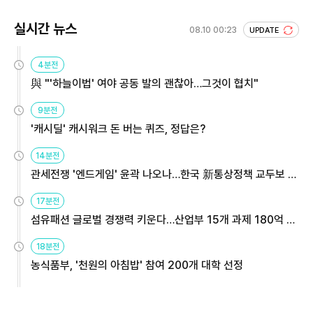
실시간 뉴스
08.10 00:23
UPDATE
4분전
與 "'하늘이법' 여야 공동 발의 괜찮아…그것이 협치"
9분전
'캐시딜' 캐시워크 돈 버는 퀴즈, 정답은?
14분전
관세전쟁 '엔드게임' 윤곽 나오나…한국 新통상정책 교두보 활
용해야
17분전
섬유패션 글로벌 경쟁력 키운다…산업부 15개 과제 180억 지
원
18분전
농식품부, '천원의 아침밥' 참여 200개 대학 선정