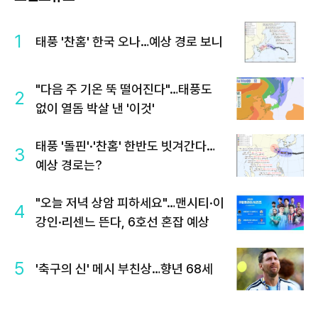
1
태풍 '찬홈' 한국 오나…예상 경로 보니
"다음 주 기온 뚝 떨어진다"…태풍도
2
없이 열돔 박살 낸 '이것'
태풍 '돌핀'·'찬홈' 한반도 빗겨간다…
3
예상 경로는?
"오늘 저녁 상암 피하세요"…맨시티·이
4
강인·리센느 뜬다, 6호선 혼잡 예상
5
'축구의 신' 메시 부친상…향년 68세