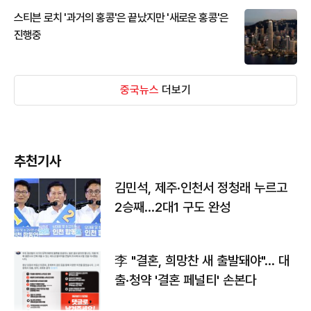
스티븐 로치 '과거의 홍콩'은 끝났지만 '새로운 홍콩'은
진행중
중국뉴스
더보기
추천기사
김민석, 제주·인천서 정청래 누르고
2승째…2대1 구도 완성
李 "결혼, 희망찬 새 출발돼야"… 대
출·청약 '결혼 페널티' 손본다