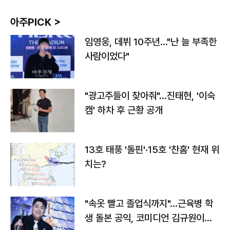
아주PICK >
임영웅, 데뷔 10주년…"난 늘 부족한
사람이었다"
"광고주들이 찾아줘"…진태현, '이숙
캠' 하차 후 근황 공개
13호 태풍 '돌핀'·15호 '찬홈' 현재 위
치는?
"속옷 빨고 졸업식까지"…근육병 학
생 돌본 공익, 코미디언 김규원이었