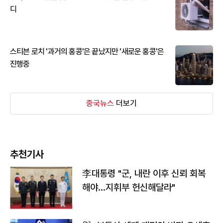
디
스티븐 로치 '과거의 홍콩'은 끝났지만 '새로운 홍콩'은
진행중
중국뉴스
더보기
추천기사
李대통령 "군, 내란 이후 신뢰 회복
해야…지휘부 헌신해달라"