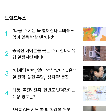
트렌드뉴스
"다음 주 기온 뚝 떨어진다"…태풍도
1
없이 열돔 박살 낸 '이것'
중국산 에어콘을 웃돈 주고 산다...유
2
럽 열광시킨 메이디
"이재명 탄핵, 얼마 안 남았다"...'윤석
3
열 탄핵' 맞힌 무당, '성지글' 등장
태풍 '돌핀'·'찬홈' 한반도 빗겨간다…
4
예상 경로는?
"서울 여행하는 꿈 뒤 찾아온 행운"…