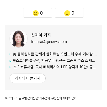
0
0
신지아 기자
fromjia@ajunews.com
美 폴리실리콘 관세에 한화큐셀·K-반도체 수혜 기대감 '쑥'
포스코에어솔루션, 항공우주·방산용 고순도 가스 소재분야 글로벌 인증 획득
포스코퓨처엠, 국내 배터리사와 LFP 양극재 19만t 공급계약 체결
기자의 다른기사
©'5개국어 글로벌 경제신문' 아주경제. 무단전재·재배포 금지