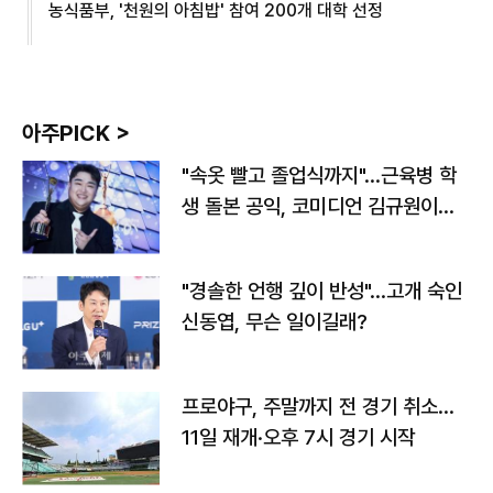
농식품부, '천원의 아침밥' 참여 200개 대학 선정
아주PICK >
"속옷 빨고 졸업식까지"…근육병 학
생 돌본 공익, 코미디언 김규원이었
다
"경솔한 언행 깊이 반성"…고개 숙인
신동엽, 무슨 일이길래?
프로야구, 주말까지 전 경기 취소…
11일 재개·오후 7시 경기 시작