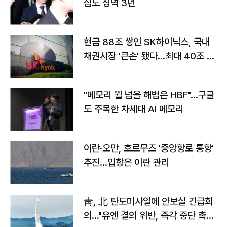
심도 징역 3년
현금 88조 쌓인 SK하이닉스, 국내
채권시장 '큰손' 됐다…최대 40조 투
자
"메모리 월 넘을 해법은 HBF"…구글
도 주목한 차세대 AI 메모리
이란·오만, 호르무즈 '중앙항로 통항'
추진…입항은 이란 관리
靑, 北 탄도미사일에 안보실 긴급회
의…"유엔 결의 위반, 즉각 중단 촉