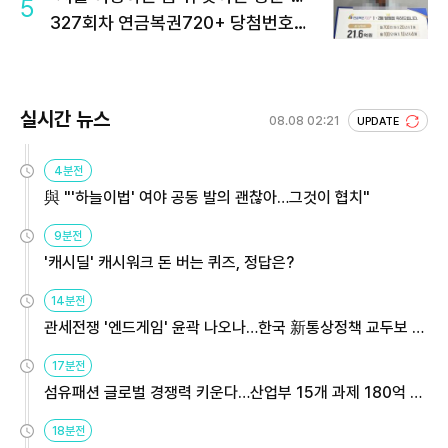
5
327회차 연금복권720+ 당첨번호조
회 주목
실시간 뉴스
08.08 02:21
UPDATE
4분전
與 "'하늘이법' 여야 공동 발의 괜찮아…그것이 협치"
9분전
'캐시딜' 캐시워크 돈 버는 퀴즈, 정답은?
14분전
관세전쟁 '엔드게임' 윤곽 나오나…한국 新통상정책 교두보 활
용해야
17분전
섬유패션 글로벌 경쟁력 키운다…산업부 15개 과제 180억 지
원
18분전