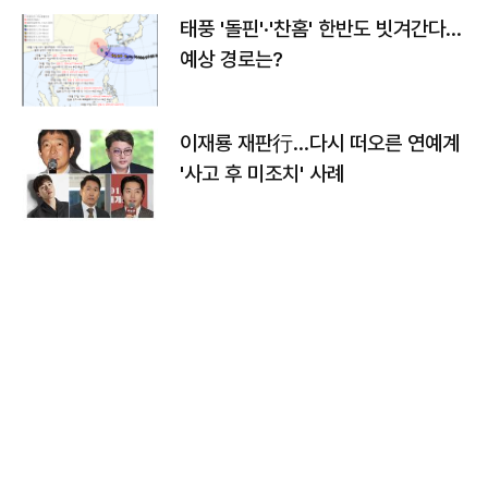
태풍 '돌핀'·'찬홈' 한반도 빗겨간다…
예상 경로는?
이재룡 재판行…다시 떠오른 연예계
'사고 후 미조치' 사례