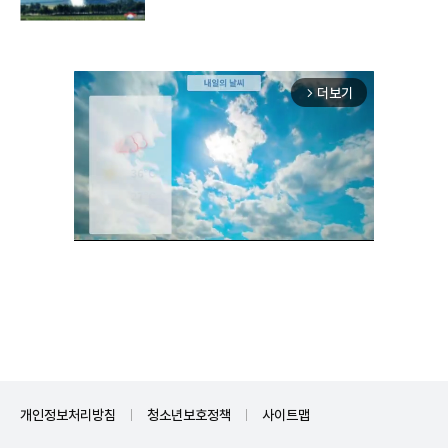
구"
더보기
arrow_forward_ios
Mute
개인정보처리방침
청소년보호정책
사이트맵