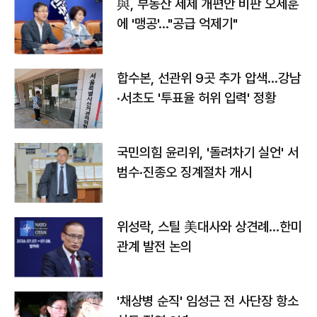
與, 부동산 세제 개편안 비판 오세훈
에 '맹공'…"공급 억제기"
합수본, 선관위 9곳 추가 압색…강남
·서초도 '투표율 허위 입력' 정황
국민의힘 윤리위, '돌려차기 실언' 서
범수·진종오 징계절차 개시
위성락, 스틸 美대사와 상견례…한미
관계 발전 논의
'채상병 순직' 임성근 전 사단장 항소