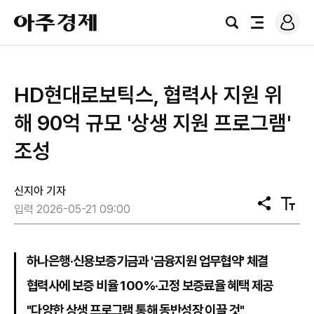
로
아
그
검
전
주
인
색
체
경
메
제
뉴
HD현대로보틱스, 협력사 지원 위
해 90억 규모 '상생 지원 프로그램'
조성
신지아 기자
공
텍
입력 2026-05-21 09:00
유
스
트
크
기
하나은행·신용보증기금과 '금융지원 업무협약' 체결
협력사에 보증 비율 100%·고정 보증료율 혜택 제공
"다양한 상생 프로그램 통해 동반성장 이끌 것"