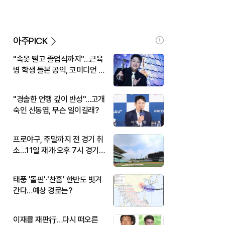
아주PICK
"속옷 빨고 졸업식까지"…근육
병 학생 돌본 공익, 코미디언 김
규원이었다
"경솔한 언행 깊이 반성"…고개
숙인 신동엽, 무슨 일이길래?
프로야구, 주말까지 전 경기 취
소…11일 재개·오후 7시 경기
시작
태풍 '돌핀'·'찬홈' 한반도 빗겨
간다…예상 경로는?
이재룡 재판行…다시 떠오른