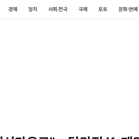
경제
정치
사회·전국
국제
포토
문화·연예