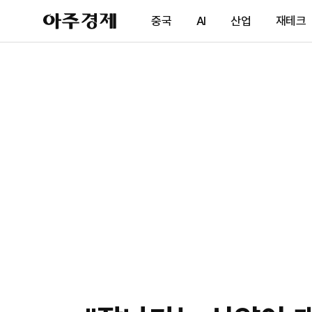
아
중국
AI
산업
재테크
주
경
제