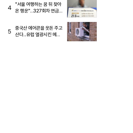
"서울 여행하는 꿈 뒤 찾아
4
온 행운"…327회차 연금
복권720+ 당첨번호조회
주목
중국산 에어콘을 웃돈 주고
5
산다...유럽 열광시킨 메이
디