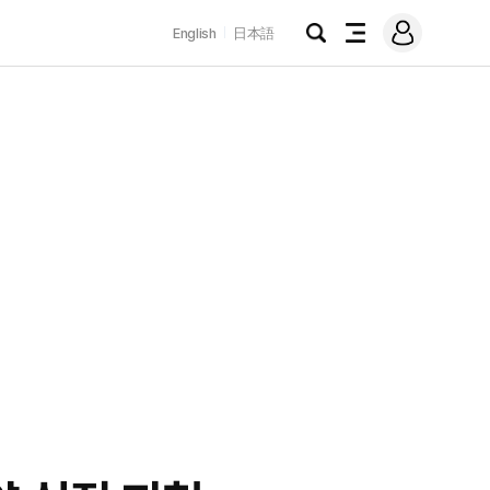
로
English
日本語
그
검
전
인
색
체
메
뉴