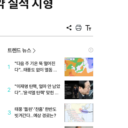
약 실적 지형
공
프
텍
유
린
스
트
트
크
기
트렌드 뉴스
"다음 주 기온 뚝 떨어진
1
다"…태풍도 없이 열돔 박
살 낸 '이것'
"이재명 탄핵, 얼마 안 남았
2
다"...'윤석열 탄핵' 맞힌 무
당, '성지글' 등장
태풍 '돌핀'·'찬홈' 한반도
3
빗겨간다…예상 경로는?