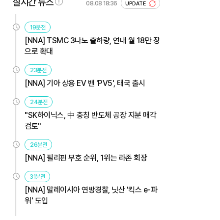
실시간 뉴스
08.08 18:36
UPDATE
19분전
[NNA] TSMC 3나노 출하량, 연내 월 18만 장
으로 확대
23분전
[NNA] 기아 상용 EV 밴 'PV5', 태국 출시
24분전
"SK하이닉스, 中 충칭 반도체 공장 지분 매각
검토"
26분전
[NNA] 필리핀 부호 순위, 1위는 라존 회장
31분전
[NNA] 말레이시아 연방경찰, 닛산 '킥스 e-파
워' 도입