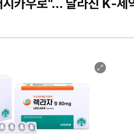
캐시카우로"… 달라진 K‑제
이
미
지
확
대