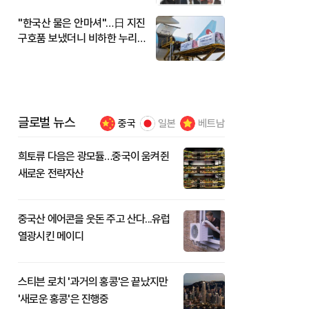
"한국산 물은 안마셔"…日 지진
구호품 보냈더니 비하한 누리
꾼
글로벌 뉴스
중국
일본
베트남
희토류 다음은 광모듈…중국이 움켜쥔
새로운 전략자산
중국산 에어콘을 웃돈 주고 산다...유럽
열광시킨 메이디
스티븐 로치 '과거의 홍콩'은 끝났지만
'새로운 홍콩'은 진행중