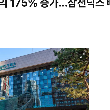
 175% 증가...삼전닉스
이
미
지
확
대