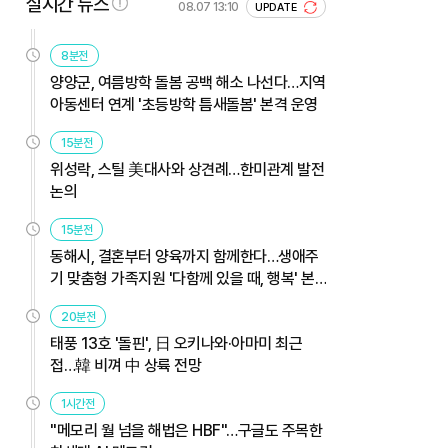
실시간 뉴스
08.07 13:10
UPDATE
8분전
양양군, 여름방학 돌봄 공백 해소 나선다…지역
아동센터 연계 '초등방학 틈새돌봄' 본격 운영
15분전
위성락, 스틸 美대사와 상견례…한미관계 발전
논의
15분전
동해시, 결혼부터 양육까지 함께한다…생애주
기 맞춤형 가족지원 '다함께 있을 때, 행복' 본
격 운영
20분전
태풍 13호 '돌핀', 日 오키나와·아마미 최근
접…韓 비껴 中 상륙 전망
1시간전
"메모리 월 넘을 해법은 HBF"…구글도 주목한