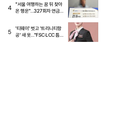
"서울 여행하는 꿈 뒤 찾아
4
온 행운"…327회차 연금
복권720+ 당첨번호조회
주목
'티웨이' 벗고 '트리니티항
5
공' 새 옷…"FSC·LCC 틈
새, SSC 전략으로 공략"