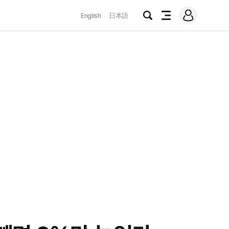
로
English
日本語
그
검
전
인
색
체
메
뉴