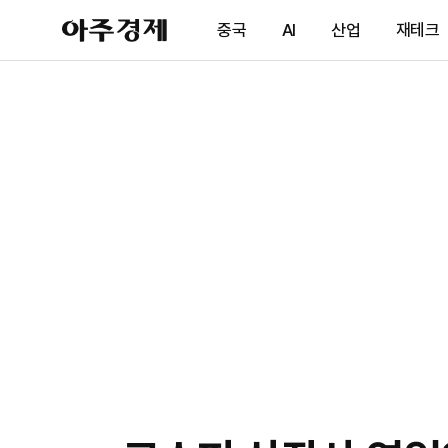
아
중국
AI
산업
재테크
주
경
제