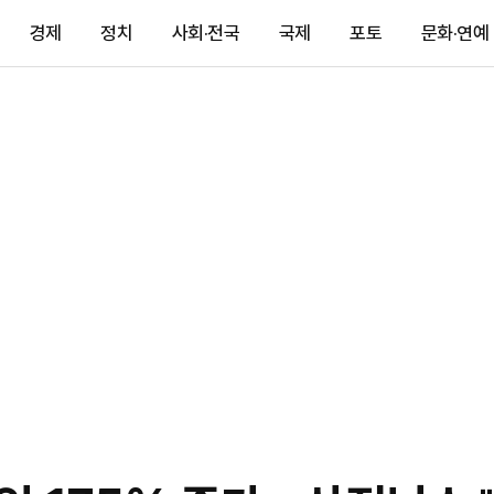
경제
정치
사회·전국
국제
포토
문화·연예