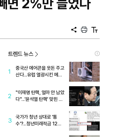
 빼면 2%만 늘었다
공
프
텍
유
린
스
트
트
크
기
트렌드 뉴스
중국산 에어콘을 웃돈 주고
1
산다...유럽 열광시킨 메이
디
"이재명 탄핵, 얼마 안 남았
2
다"...'윤석열 탄핵' 맞힌 무
당, '성지글' 등장
국가가 청년 상대로 '통
3
수'?...청년미래적금 12%
준다더니 "응, 오류야"