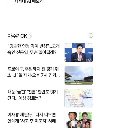
차세대 AI 메모리
아주PICK
"경솔한 언행 깊이 반성"…고개
숙인 신동엽, 무슨 일이길래?
프로야구, 주말까지 전 경기 취
소…11일 재개·오후 7시 경기
시작
태풍 '돌핀'·'찬홈' 한반도 빗겨
간다…예상 경로는?
이재룡 재판行…다시 떠오른
연예계 '사고 후 미조치' 사례