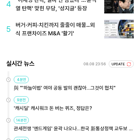
4
열 탄핵' 맞힌 무당, '성지글' 등장
버거·커피·치킨까지 줄줄이 매물…외
5
식 프랜차이즈 M&A '활기'
실시간 뉴스
08.08 23:56
UPDATE
4분전
與 "'하늘이법' 여야 공동 발의 괜찮아…그것이 협치"
9분전
'캐시딜' 캐시워크 돈 버는 퀴즈, 정답은?
14분전
관세전쟁 '엔드게임' 윤곽 나오나…한국 新통상정책 교두보 활
용해야