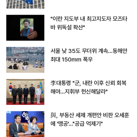
"이란 지도부 내 최고지도자 모즈타
바 위독설 확산"
서울 낮 35도 무더위 계속…동해안
최대 150㎜ 폭우
李대통령 "군, 내란 이후 신뢰 회복
해야…지휘부 헌신해달라"
與, 부동산 세제 개편안 비판 오세훈
에 '맹공'…"공급 억제기"