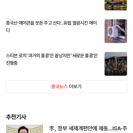
중국산 에어콘을 웃돈 주고 산다...유럽 열광시킨 메이
디
스티븐 로치 '과거의 홍콩'은 끝났지만 '새로운 홍콩'은
진행중
중국뉴스
더보기
추천기사
李, 정부 세제개편안에 제동…ISA·주