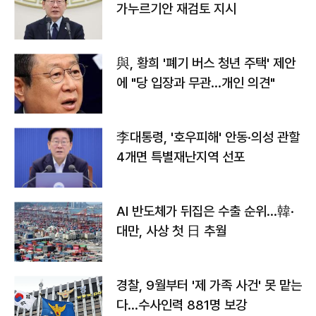
가누르기안 재검토 지시
與, 황희 '폐기 버스 청년 주택' 제안
에 "당 입장과 무관…개인 의견"
李대통령, '호우피해' 안동·의성 관할
4개면 특별재난지역 선포
AI 반도체가 뒤집은 수출 순위…韓·
대만, 사상 첫 日 추월
경찰, 9월부터 '제 가족 사건' 못 맡는
다…수사인력 881명 보강