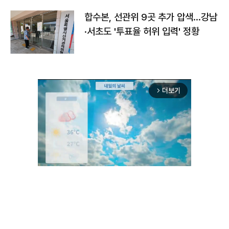
합수본, 선관위 9곳 추가 압색…강남
·서초도 '투표율 허위 입력' 정황
더보기
arrow_forward_ios
Unmute