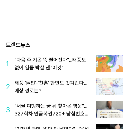
트렌드뉴스
"다음 주 기온 뚝 떨어진다"…태풍도
1
없이 열돔 박살 낸 '이것'
태풍 '돌핀'·'찬홈' 한반도 빗겨간다…
2
예상 경로는?
"서울 여행하는 꿈 뒤 찾아온 행운"…
3
327회차 연금복권720+ 당첨번호조
회 주목
"이재명 탄핵, 얼마 안 남았다"...'윤석