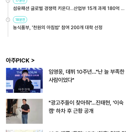
17분전
섬유패션 글로벌 경쟁력 키운다…산업부 15개 과제 180억 지
원
18분전
농식품부, '천원의 아침밥' 참여 200개 대학 선정
아주PICK >
임영웅, 데뷔 10주년…"난 늘 부족한
사람이었다"
"광고주들이 찾아줘"…진태현, '이숙
캠' 하차 후 근황 공개