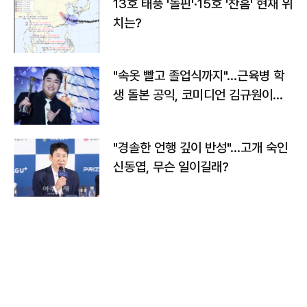
13호 태풍 '돌핀'·15호 '찬홈' 현재 위
치는?
"속옷 빨고 졸업식까지"…근육병 학
생 돌본 공익, 코미디언 김규원이었
다
"경솔한 언행 깊이 반성"…고개 숙인
신동엽, 무슨 일이길래?