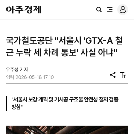
로
아
그
검
전
주
인
색
체
경
메
제
뉴
국가철도공단 "서울시 'GTX-A 철
근 누락 세 차례 통보' 사실 아냐"
우주성 기자
공
텍
입력 2026-05-18 17:10
유
스
트
크
기
"서울시 보강 계획 및 기시공 구조물 안전성 철저 검증
방침"