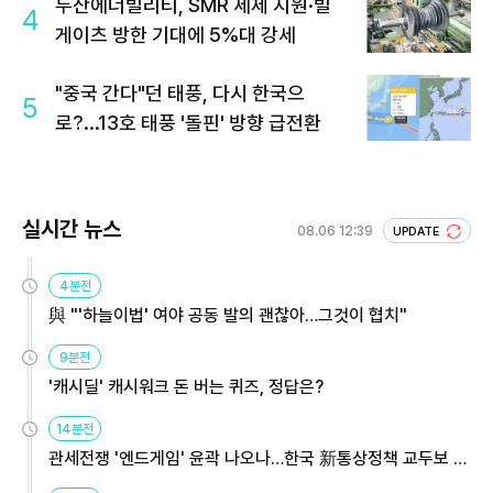
두산에너빌리티, SMR 세제 지원·빌
4
게이츠 방한 기대에 5%대 강세
"중국 간다"던 태풍, 다시 한국으
5
로?...13호 태풍 '돌핀' 방향 급전환
실시간 뉴스
08.06 12:39
UPDATE
4분전
與 "'하늘이법' 여야 공동 발의 괜찮아…그것이 협치"
9분전
'캐시딜' 캐시워크 돈 버는 퀴즈, 정답은?
14분전
관세전쟁 '엔드게임' 윤곽 나오나…한국 新통상정책 교두보 활
용해야