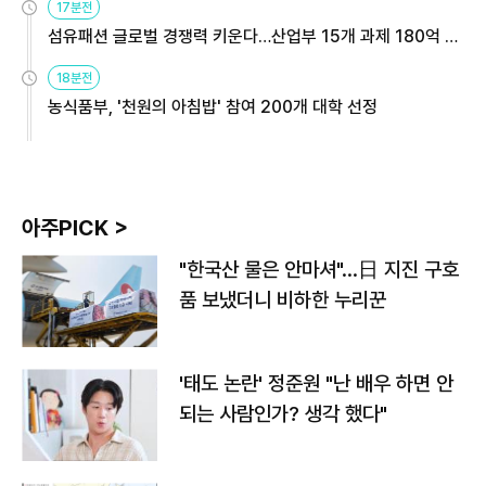
17분전
섬유패션 글로벌 경쟁력 키운다…산업부 15개 과제 180억 지
원
18분전
농식품부, '천원의 아침밥' 참여 200개 대학 선정
아주PICK >
"한국산 물은 안마셔"…日 지진 구호
품 보냈더니 비하한 누리꾼
'태도 논란' 정준원 "난 배우 하면 안
되는 사람인가? 생각 했다"