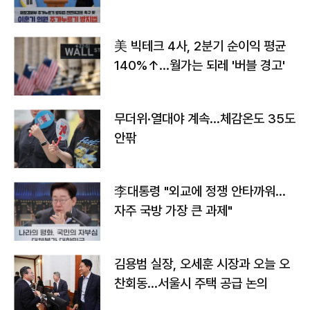
美 빅테크 4사, 2분기 순이익 평균
140%↑…월가는 되레 '버블 경고'
무더위·열대야 계속…체감온도 35도
안팎
李대통령 "외교에 정쟁 안타까워…
자주 국방 가장 큰 과제"
김용범 실장, 오세훈 시장과 오늘 오
찬회동...서울시 주택 공급 논의