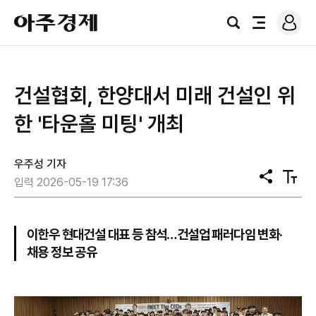
로
아
그
검
전
주
인
색
체
경
메
제
뉴
건설협회, 한양대서 미래 건설인 위
한 '타운홀 미팅' 개최
우주성 기자
공
텍
입력 2026-05-19 17:36
유
스
트
크
기
이한우 현대건설 대표 등 참석…건설업 패러다임 변화·
채용 정보 공유