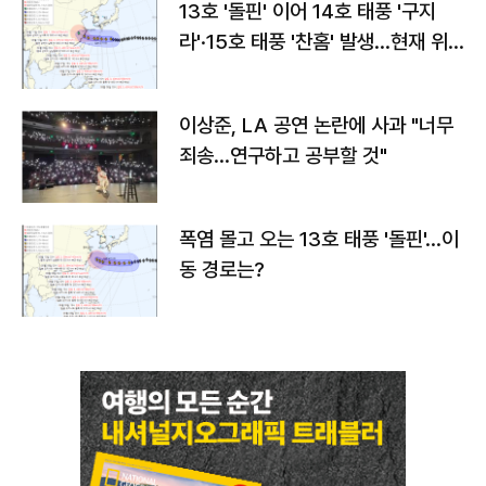
13호 '돌핀' 이어 14호 태풍 '구지
라'·15호 태풍 '찬홈' 발생…현재 위
치와 이동경로는?
이상준, LA 공연 논란에 사과 "너무
죄송…연구하고 공부할 것"
폭염 몰고 오는 13호 태풍 '돌핀'…이
동 경로는?