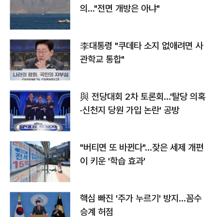
의…"전면 개방은 아냐"
李대통령 "쿠데타 소지 없애려면 사
관학교 통합"
與 전당대회 2차 토론회…'탈당 의혹
·신천지 당원 가입 논란' 공방
"버티면 또 바뀐다"…잦은 세제 개편
이 키운 '학습 효과'
핵심 빠진 '주가 누르기' 방지…꼼수
승계 허점