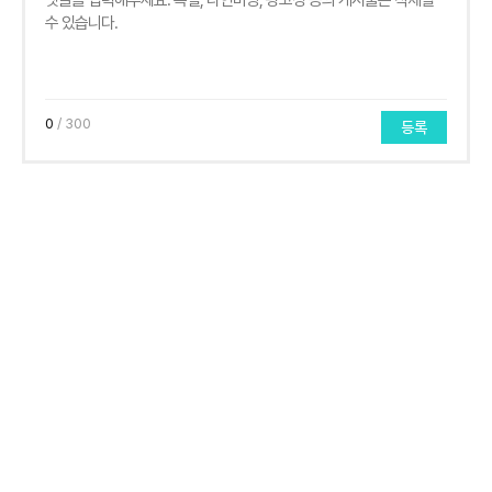
0
/ 300
등록