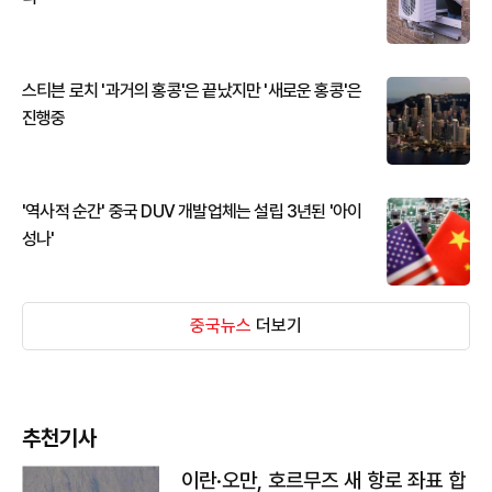
스티븐 로치 '과거의 홍콩'은 끝났지만 '새로운 홍콩'은
진행중
'역사적 순간' 중국 DUV 개발업체는 설립 3년된 '아이
성나'
중국뉴스
더보기
추천기사
이란·오만, 호르무즈 새 항로 좌표 합