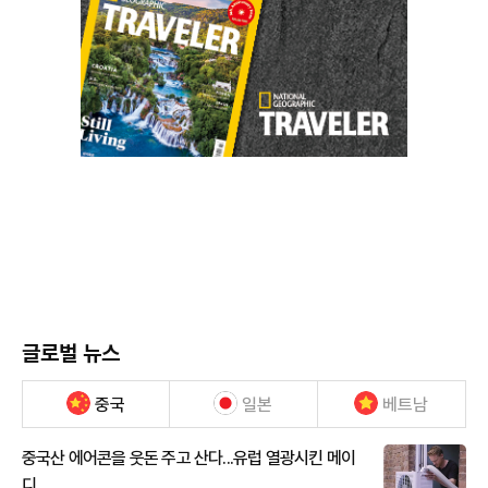
글로벌 뉴스
중국
일본
베트남
중국산 에어콘을 웃돈 주고 산다...유럽 열광시킨 메이
디