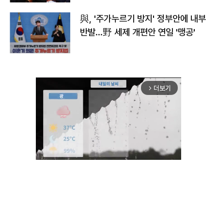
與, '주가누르기 방지' 정부안에 내부
반발…野 세제 개편안 연일 '맹공'
더보기
arrow_forward_ios
Unmute