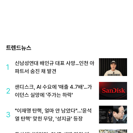
트렌드뉴스
신남성연대 배인규 대표 사망…인천 아
1
파트서 숨진 채 발견
샌디스크, AI 수요에 '매출 4.7배'…가
2
이던스 실망에 '주가는 하락'
"이재명 탄핵, 얼마 안 남았다"...'윤석
3
열 탄핵' 맞힌 무당, '성지글' 등장