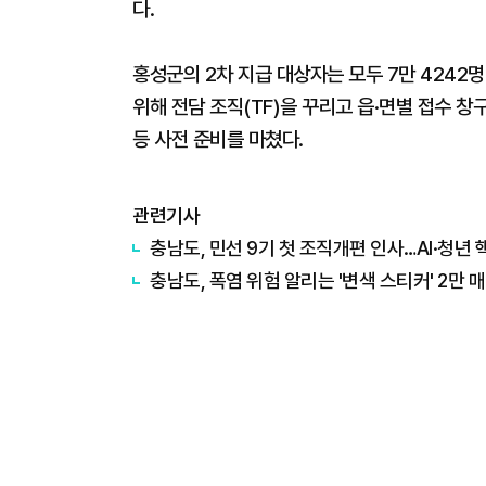
다.
홍성군의 2차 지급 대상자는 모두 7만 4242명
위해 전담 조직(TF)을 꾸리고 읍·면별 접수 창
등 사전 준비를 마쳤다.
관련기사
충남도, 민선 9기 첫 조직개편 인사…AI·청년 
충남도, 폭염 위험 알리는 '변색 스티커' 2만 