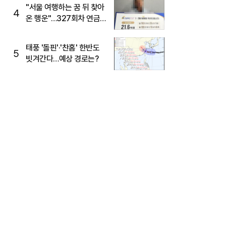
"서울 여행하는 꿈 뒤 찾아
4
온 행운"…327회차 연금
복권720+ 당첨번호조회
주목
태풍 '돌핀'·'찬홈' 한반도
5
빗겨간다…예상 경로는?