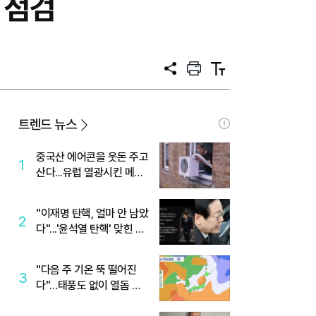
 점검
공
프
텍
유
린
스
트
트
크
기
트렌드 뉴스
중국산 에어콘을 웃돈 주고
1
산다...유럽 열광시킨 메이
디
"이재명 탄핵, 얼마 안 남았
2
다"...'윤석열 탄핵' 맞힌 무
당, '성지글' 등장
"다음 주 기온 뚝 떨어진
3
다"…태풍도 없이 열돔 박
살 낸 '이것'