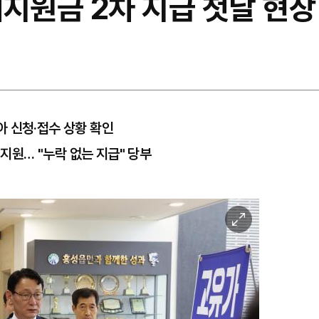
지원금 2차 지급 첫날 현장
 신청·접수 상황 확인
 지원… "누락 없는 지급" 당부
이
미
지
확
대