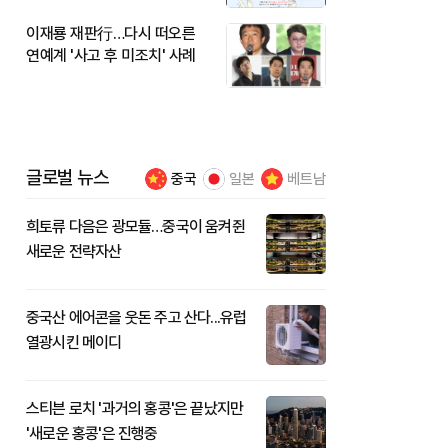
이재룡 재판行…다시 떠오른
연예계 '사고 후 미조치' 사례
글로벌 뉴스
중국
일본
베트남
희토류 다음은 광모듈…중국이 움켜쥔
새로운 전략자산
중국산 에어콘을 웃돈 주고 산다...유럽
열광시킨 메이디
스티븐 로치 '과거의 홍콩'은 끝났지만
'새로운 홍콩'은 진행중