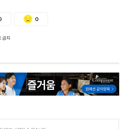
0
0
포 금지