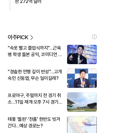
한 272억 달러
아주PICK
"속옷 빨고 졸업식까지"…근육
병 학생 돌본 공익, 코미디언 김
규원이었다
"경솔한 언행 깊이 반성"…고개
숙인 신동엽, 무슨 일이길래?
프로야구, 주말까지 전 경기 취
소…11일 재개·오후 7시 경기
시작
태풍 '돌핀'·'찬홈' 한반도 빗겨
간다…예상 경로는?