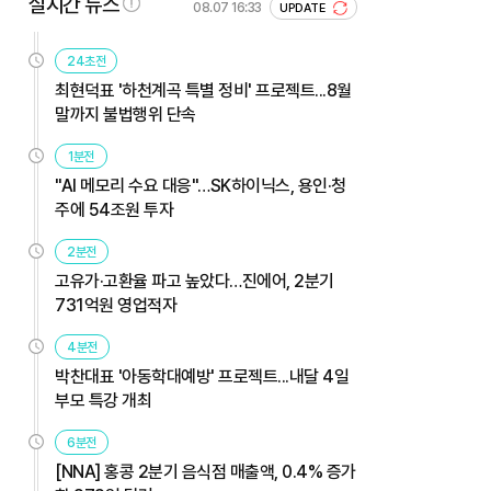
실시간 뉴스
08.07 16:33
UPDATE
24초전
최현덕표 '하천계곡 특별 정비' 프로젝트...8월
말까지 불법행위 단속
1분전
"AI 메모리 수요 대응"…SK하이닉스, 용인·청
주에 54조원 투자
2분전
고유가·고환율 파고 높았다…진에어, 2분기
731억원 영업적자
4분전
박찬대표 '아동학대예방' 프로젝트...내달 4일
부모 특강 개최
6분전
[NNA] 홍콩 2분기 음식점 매출액, 0.4% 증가