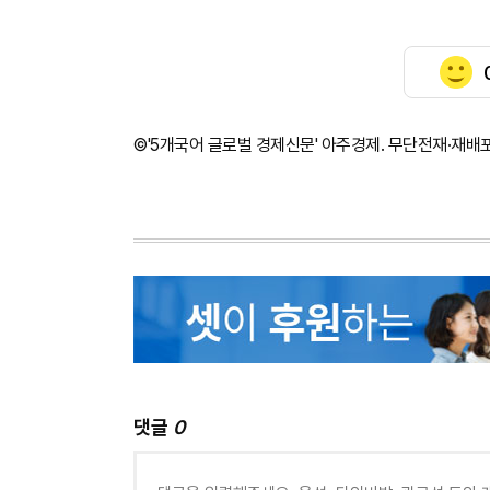
©'5개국어 글로벌 경제신문' 아주경제. 무단전재·재배
댓글
0