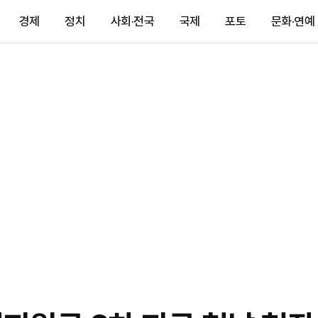
경제
정치
사회·전국
국제
포토
문화·연예