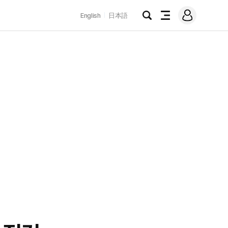
로
English
日本語
그
검
전
인
색
체
메
뉴