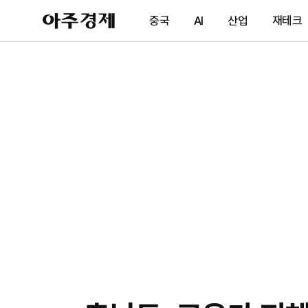
아
중국
AI
산업
재테크
주
경
제