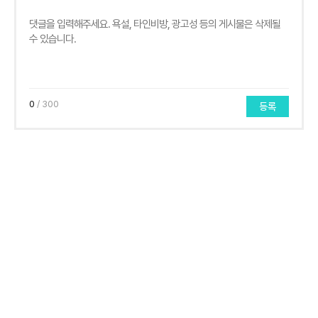
0
/ 300
등록