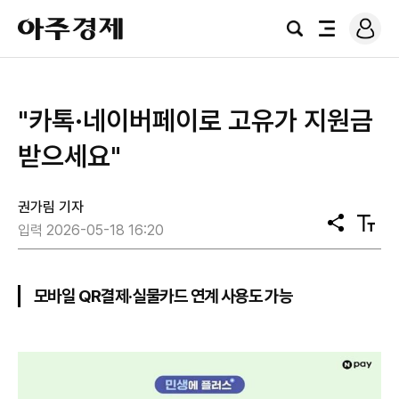
로
아
그
검
전
주
인
색
체
경
메
제
뉴
"카톡·네이버페이로 고유가 지원금
받으세요"
권가림 기자
공
텍
입력 2026-05-18 16:20
유
스
트
크
기
모바일 QR결제·실물카드 연계 사용도 가능