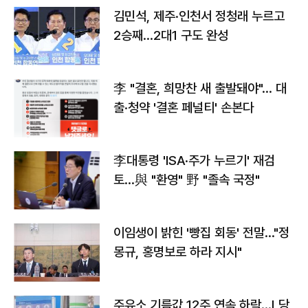
김민석, 제주·인천서 정청래 누르고
2승째…2대1 구도 완성
李 "결혼, 희망찬 새 출발돼야"… 대
출·청약 '결혼 페널티' 손본다
李대통령 'ISA·주가 누르기' 재검
토…與 "환영" 野 "졸속 국정"
이임생이 밝힌 '빵집 회동' 전말…"정
몽규, 홍명보로 하라 지시"
주유소 기름값 12주 연속 하락…L당