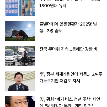
1800원대 유지
불볕더위에 온열질환자 202명 발
생…3명 숨져
전국 무더위 지속…동해안 강한 비
李, 정부 세제개편안에 제동…ISA·주
가누르기안 재검토 지시
與, 황희 '폐기 버스 청년 주택' 제안
에 "당 입장과 무관…개인 의견"