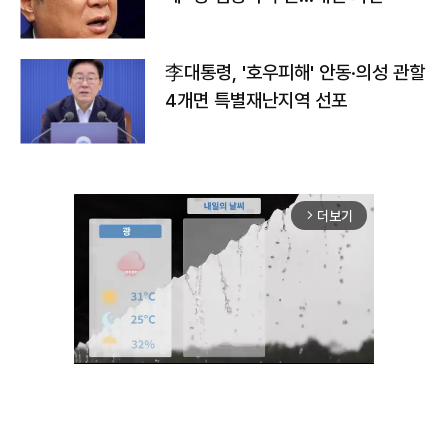
李대통령, '호우피해' 안동·의성 관할
4개면 특별재난지역 선포
더보기
arrow_forward_ios
Unmute