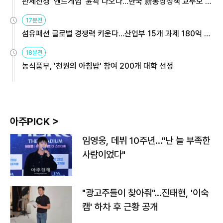
관세전쟁 '엔드게임' 윤곽 나오나…한국 新통상정책 교두보 활
용해야
17분전
섬유패션 글로벌 경쟁력 키운다…산업부 15개 과제 180억 지
원
18분전
농식품부, '천원의 아침밥' 참여 200개 대학 선정
아주PICK >
임영웅, 데뷔 10주년…"난 늘 부족한
사람이었다"
"광고주들이 찾아줘"…진태현, '이숙
캠' 하차 후 근황 공개