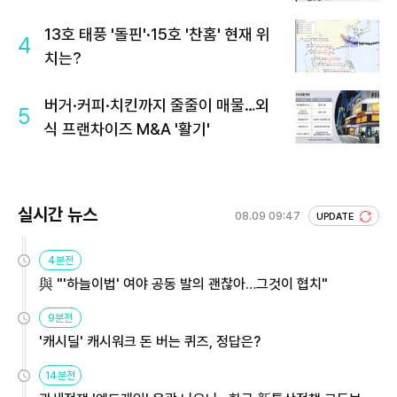
회 주목
13호 태풍 '돌핀'·15호 '찬홈' 현재 위
4
치는?
버거·커피·치킨까지 줄줄이 매물…외
5
식 프랜차이즈 M&A '활기'
실시간 뉴스
08.09 09:47
UPDATE
4분전
與 "'하늘이법' 여야 공동 발의 괜찮아…그것이 협치"
9분전
'캐시딜' 캐시워크 돈 버는 퀴즈, 정답은?
14분전