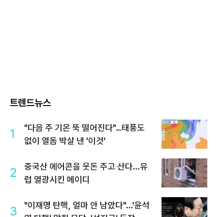
트렌드뉴스
"다음 주 기온 뚝 떨어진다"…태풍도
1
없이 열돔 박살 낸 '이것'
중국산 에어콘을 웃돈 주고 산다...유
2
럽 열광시킨 메이디
"이재명 탄핵, 얼마 안 남았다"...'윤석
3