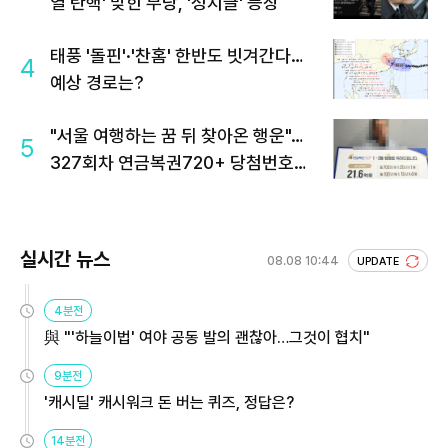
열 탄핵' 맞힌 무당, '성지글' 등장
태풍 '돌핀'·'찬홈' 한반도 빗겨간다…
4
예상 경로는?
"서울 여행하는 꿈 뒤 찾아온 행운"…
5
327회차 연금복권720+ 당첨번호조
회 주목
실시간 뉴스
08.08 10:44
UPDATE
4분전
與 "'하늘이법' 여야 공동 발의 괜찮아…그것이 협치"
9분전
'캐시딜' 캐시워크 돈 버는 퀴즈, 정답은?
14분전