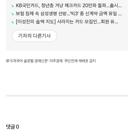
KB국민카드, 청년층 겨냥 체크카드 20만좌 돌파…출시 8개월만
보험 침체 속 삼성생명 선방…'빅3' 중 신계약 금액 유일 증가
[이성진의 金맥 지도] 사라지는 카드 모집인…회원 유치도 '디지털 전환'
기자의 다른기사
©'5개국어 글로벌 경제신문' 아주경제. 무단전재·재배포 금지
댓글
0