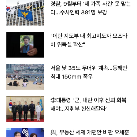
경찰, 9월부터 '제 가족 사건' 못 맡는
다…수사인력 881명 보강
"이란 지도부 내 최고지도자 모즈타
바 위독설 확산"
서울 낮 35도 무더위 계속…동해안
최대 150㎜ 폭우
李대통령 "군, 내란 이후 신뢰 회복
해야…지휘부 헌신해달라"
與, 부동산 세제 개편안 비판 오세훈