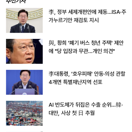
추천기사
李, 정부 세제개편안에 제동…ISA·주
가누르기안 재검토 지시
與, 황희 '폐기 버스 청년 주택' 제안
에 "당 입장과 무관…개인 의견"
李대통령, '호우피해' 안동·의성 관할
4개면 특별재난지역 선포
AI 반도체가 뒤집은 수출 순위…韓·
대만, 사상 첫 日 추월