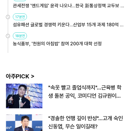
관세전쟁 '엔드게임' 윤곽 나오나…한국 新통상정책 교두보 활
용해야
17분전
섬유패션 글로벌 경쟁력 키운다…산업부 15개 과제 180억 지
원
18분전
농식품부, '천원의 아침밥' 참여 200개 대학 선정
아주PICK >
"속옷 빨고 졸업식까지"…근육병 학
생 돌본 공익, 코미디언 김규원이었
다
"경솔한 언행 깊이 반성"…고개 숙인
신동엽, 무슨 일이길래?