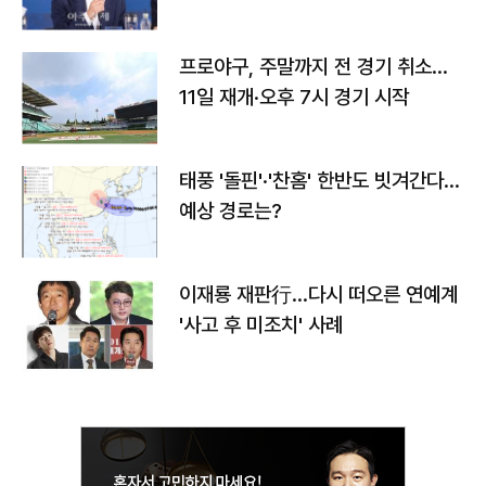
프로야구, 주말까지 전 경기 취소…
11일 재개·오후 7시 경기 시작
태풍 '돌핀'·'찬홈' 한반도 빗겨간다…
예상 경로는?
이재룡 재판行…다시 떠오른 연예계
'사고 후 미조치' 사례