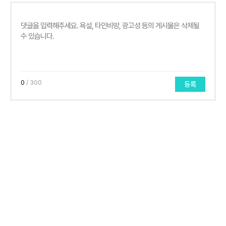
0
/ 300
등록