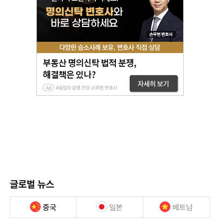
글로벌 뉴스
중국
일본
베트남