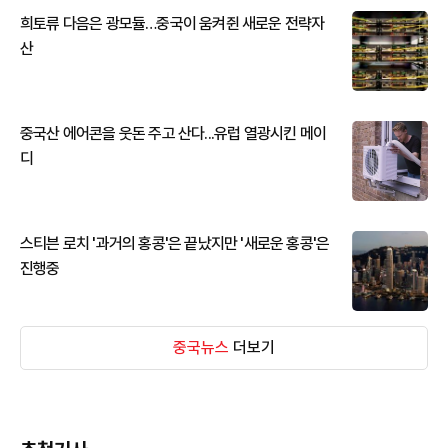
희토류 다음은 광모듈…중국이 움켜쥔 새로운 전략자
산
중국산 에어콘을 웃돈 주고 산다...유럽 열광시킨 메이
디
스티븐 로치 '과거의 홍콩'은 끝났지만 '새로운 홍콩'은
진행중
중국뉴스
더보기