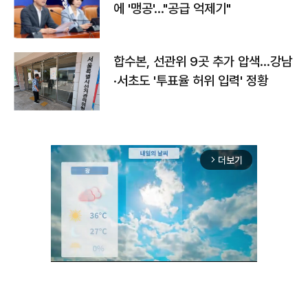
에 '맹공'…"공급 억제기"
합수본, 선관위 9곳 추가 압색…강남
·서초도 '투표율 허위 입력' 정황
더보기
arrow_forward_ios
Unmute