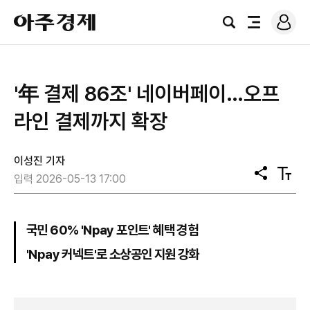
로
아
그
검
전
주
인
색
체
경
메
제
뉴
'年 결제 86조' 네이버페이…오프
라인 결제까지 확장
이성진 기자
공
텍
입력 2026-05-13 17:00
유
스
트
크
기
국민 60% 'Npay 포인트' 혜택 경험
'Npay 커넥트'로 소상공인 지원 강화