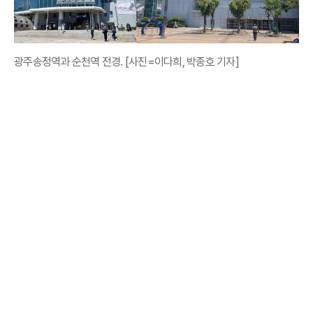
광주송정역과 순천역 전경. [사진=이다희, 박종호 기자]