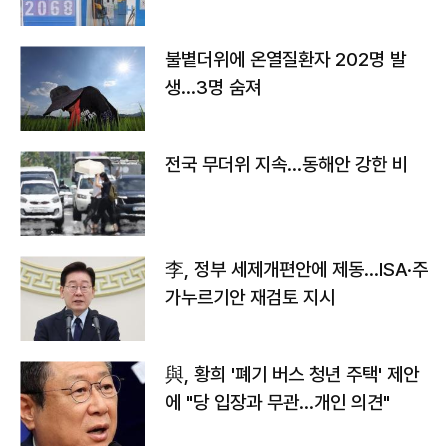
불볕더위에 온열질환자 202명 발
생…3명 숨져
전국 무더위 지속…동해안 강한 비
李, 정부 세제개편안에 제동…ISA·주
가누르기안 재검토 지시
與, 황희 '폐기 버스 청년 주택' 제안
에 "당 입장과 무관…개인 의견"