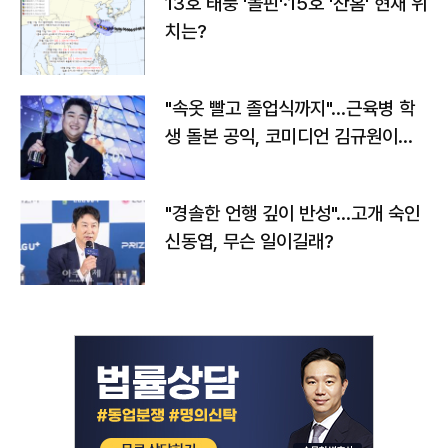
13호 태풍 '돌핀'·15호 '찬홈' 현재 위
치는?
"속옷 빨고 졸업식까지"…근육병 학
생 돌본 공익, 코미디언 김규원이었
다
"경솔한 언행 깊이 반성"…고개 숙인
신동엽, 무슨 일이길래?