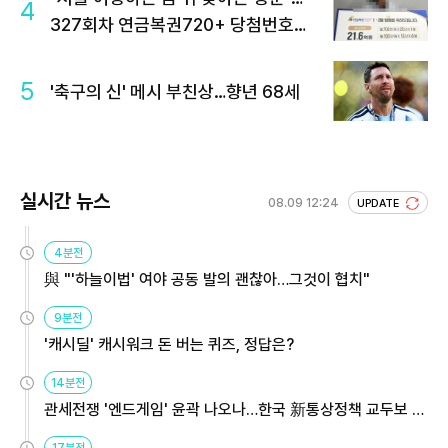
4
327회차 연금복권720+ 당첨번호조
회 주목
5
'축구의 신' 메시 부친상…향년 68세
실시간 뉴스
08.09 12:24
UPDATE
4분전
與 "'하늘이법' 여야 공동 발의 괜찮아…그것이 협치"
9분전
'캐시딜' 캐시워크 돈 버는 퀴즈, 정답은?
14분전
관세전쟁 '엔드게임' 윤곽 나오나…한국 新통상정책 교두보 활
용해야