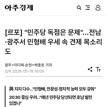
로
아
그
검
전
주
인
색
체
경
메
제
뉴
[르포] "민주당 독점은 문제"...전남
·광주서 민형배 우세 속 견제 목소리
도
광주=이다희·순천=박종호 기자
공
텍
입력 2026-05-18 18:09
유
스
트
크
기
與 지지 다수..."민형배, 전문성·정치적 능력 모두 갖춰"
2030 중심 우려..."매년 민주당 당선되면 호남 발전
있겠나"