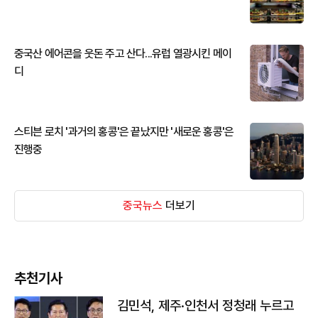
중국산 에어콘을 웃돈 주고 산다...유럽 열광시킨 메이
디
스티븐 로치 '과거의 홍콩'은 끝났지만 '새로운 홍콩'은
진행중
중국뉴스
더보기
추천기사
김민석, 제주·인천서 정청래 누르고