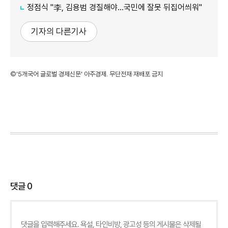
정점식 "李, 김용범 경질해야...국민에 잘못 뒤집어씌워"
기자의 다른기사
©'5개국어 글로벌 경제신문' 아주경제. 무단전재·재배포 금지
댓글
0