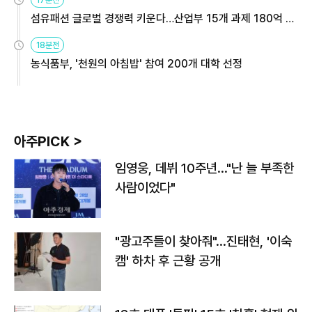
17분전
섬유패션 글로벌 경쟁력 키운다…산업부 15개 과제 180억 지
원
18분전
농식품부, '천원의 아침밥' 참여 200개 대학 선정
아주PICK >
임영웅, 데뷔 10주년…"난 늘 부족한
사람이었다"
"광고주들이 찾아줘"…진태현, '이숙
캠' 하차 후 근황 공개