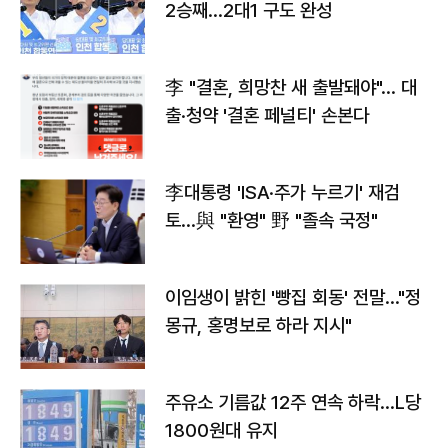
2승째…2대1 구도 완성
李 "결혼, 희망찬 새 출발돼야"… 대
출·청약 '결혼 페널티' 손본다
李대통령 'ISA·주가 누르기' 재검
토…與 "환영" 野 "졸속 국정"
이임생이 밝힌 '빵집 회동' 전말…"정
몽규, 홍명보로 하라 지시"
주유소 기름값 12주 연속 하락…L당
1800원대 유지