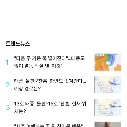
트렌드뉴스
"다음 주 기온 뚝 떨어진다"…태풍도
1
없이 열돔 박살 낸 '이것'
태풍 '돌핀'·'찬홈' 한반도 빗겨간다…
2
예상 경로는?
13호 태풍 '돌핀'·15호 '찬홈' 현재 위
3
치는?
"서울 여행하는 꿈 뒤 찾아온 행운"…