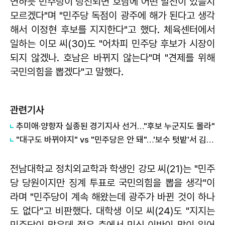
연하듯 민주당이 당선되면 호남에 어떤 발전이 있을지
모르겠다"며 "민주당 독점이 광주에 해가 된다고 생각
해서 이정현 후보를 지지한다"고 했다. 체육센터에서
일하는 이모 씨(30)도 "어차피 민주당 후보가 시장이
되지 않겠나. 호남은 바뀌지 않는다"며 "견제를 위해
국민의힘을 뽑겠다"고 말했다.
관련기사
추미애·양향자 실종된 경기지사 선거…"후보 누군지도 몰라"
"대구도 바뀌야지" vs "민주당은 안 돼"…'보수 텃밭'서 김부겸·추경호 '초접전'
전남대학교 정치외교학과 학생인 강모 씨(21)는 "민주
당 당원이지만 징계 투표로 국민의힘을 뽑을 생각"이
라며 "민주당이 계속 해왔는데 광주가 바뀐 것이 하나
도 없다"고 비판했다. 대학생 이모 씨(24)도 "지지는
민주당이 많은데 젊은 층에서 민심 이반이 많이 일어