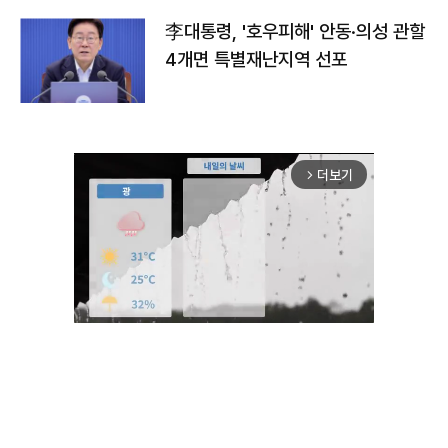
李대통령, '호우피해' 안동·의성 관할
4개면 특별재난지역 선포
더보기
arrow_forward_ios
Unmute