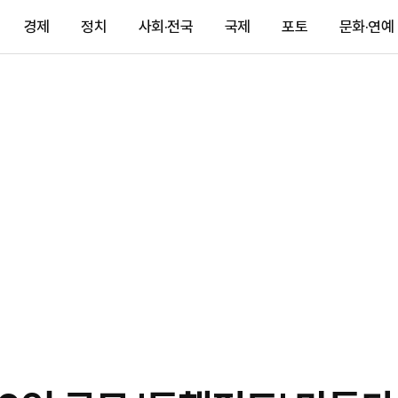
경제
정치
사회·전국
국제
포토
문화·연예