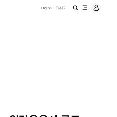
로
English
日本語
그
검
전
인
색
체
메
뉴