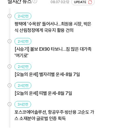
실시간 뉴스
08.07 02:12
UPDATE
2시간전
평택에 '수목원' 들어서나...최원용 시장, 박은
식 산림청장에게 국유지 활용 건의
2시간전
[시승기] 볼보 EX90 타보니…짐 많은 대가족
'여기로'
2시간전
[오늘의 운세] 별자리별 운세-8월 7일
2시간전
[오늘의 운세] 띠별 운세-8월 7일
3시간전
포스코에어솔루션, 항공우주·방산용 고순도 가
스 소재분야 글로벌 인증 획득