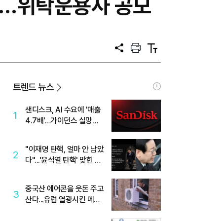
든다…위탁운용사 공모
공
프
텍
유
린
스
트
트
크
기
트렌드 뉴스
샌디스크, AI 수요에 '매출
1
4.7배'…가이던스 실망에
'주가는 하락'
"이재명 탄핵, 얼마 안 남았
2
다"...'윤석열 탄핵' 맞힌 무
당, '성지글' 등장
중국산 에어콘을 웃돈 주고
3
산다...유럽 열광시킨 메이
디