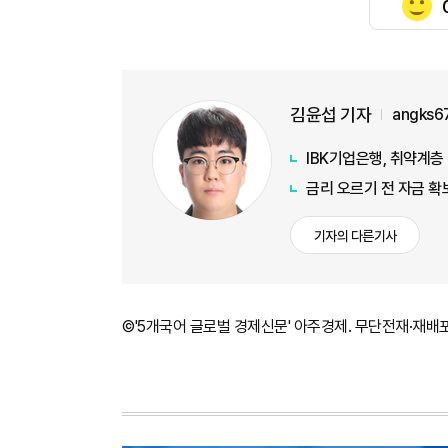
김윤섭 기자
angks6
IBK기업은행, 취약계층
금리 오르기 전 자금 확
기자의 다른기사
©'5개국어 글로벌 경제신문' 아주경제. 무단전재·재배