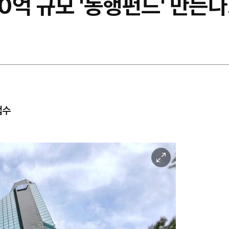
00억 규모 '동행펀드' 만
접수
이
미
지
확
대