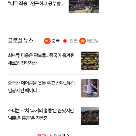
"너무 죄송…연구하고 공부할
것"
글로벌 뉴스
중국
일본
베트남
희토류 다음은 광모듈…중국이 움켜쥔
새로운 전략자산
중국산 에어콘을 웃돈 주고 산다...유럽
열광시킨 메이디
스티븐 로치 '과거의 홍콩'은 끝났지만
'새로운 홍콩'은 진행중