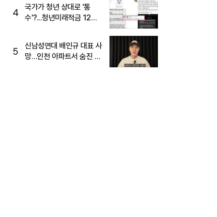
국가가 청년 상대로 '통
4
수'?...청년미래적금 12%
준다더니 "응, 오류야"
신남성연대 배인규 대표 사
5
망…인천 아파트서 숨진 채
발견