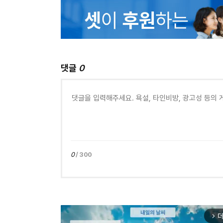
댓글
0
0
/ 300
더
arrow_forward_ios