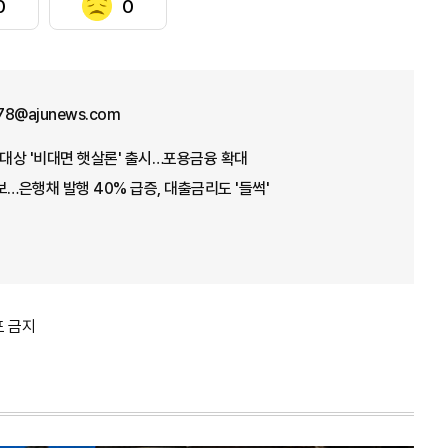
0
0
78@ajunews.com
 대상 '비대면 햇살론' 출시…포용금융 확대
보…은행채 발행 40% 급증, 대출금리도 '들썩'
포 금지