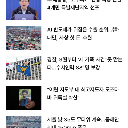
4개면 특별재난지역 선포
AI 반도체가 뒤집은 수출 순위…韓·
대만, 사상 첫 日 추월
경찰, 9월부터 '제 가족 사건' 못 맡는
다…수사인력 881명 보강
"이란 지도부 내 최고지도자 모즈타
바 위독설 확산"
서울 낮 35도 무더위 계속…동해안
최대 150㎜ 폭우