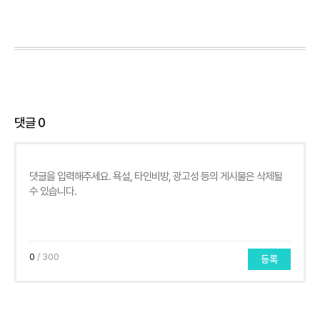
댓글
0
0
/ 300
등록