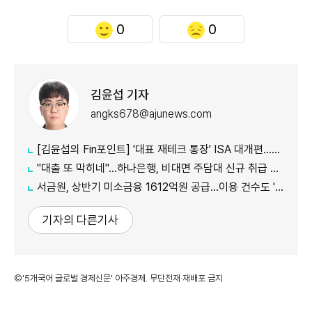
0
0
김윤섭 기자
angks678@ajunews.com
[김윤섭의 Fin포인트] '대표 재테크 통장' ISA 대개편…나에게 맞는 전략은?
"대출 또 막히네"…하나은행, 비대면 주담대 신규 취급 중단
서금원, 상반기 미소금융 1612억원 공급…이용 건수도 '역대 최대'
기자의 다른기사
©'5개국어 글로벌 경제신문' 아주경제. 무단전재·재배포 금지