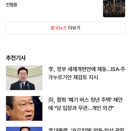
진행중
중국뉴스
더보기
추천기사
李, 정부 세제개편안에 제동…ISA·주
가누르기안 재검토 지시
與, 황희 '폐기 버스 청년 주택' 제안
에 "당 입장과 무관…개인 의견"
李대통령, '호우피해' 안동·의성 관할