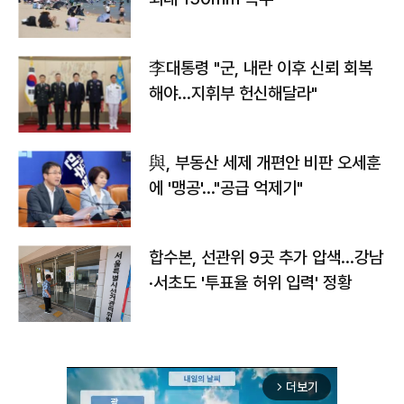
李대통령 "군, 내란 이후 신뢰 회복
해야…지휘부 헌신해달라"
與, 부동산 세제 개편안 비판 오세훈
에 '맹공'…"공급 억제기"
합수본, 선관위 9곳 추가 압색…강남
·서초도 '투표율 허위 입력' 정황
더보기
arrow_forward_ios