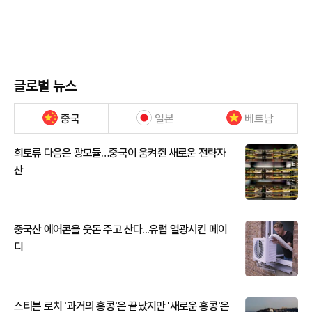
글로벌 뉴스
중국
일본
베트남
희토류 다음은 광모듈…중국이 움켜쥔 새로운 전략자
산
중국산 에어콘을 웃돈 주고 산다...유럽 열광시킨 메이
디
스티븐 로치 '과거의 홍콩'은 끝났지만 '새로운 홍콩'은