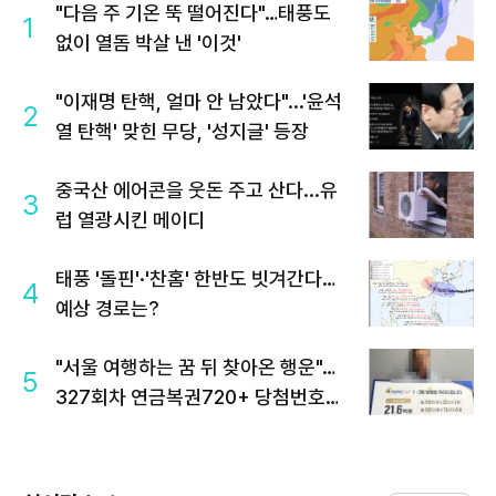
"다음 주 기온 뚝 떨어진다"…태풍도
1
없이 열돔 박살 낸 '이것'
"이재명 탄핵, 얼마 안 남았다"...'윤석
2
열 탄핵' 맞힌 무당, '성지글' 등장
중국산 에어콘을 웃돈 주고 산다...유
3
럽 열광시킨 메이디
태풍 '돌핀'·'찬홈' 한반도 빗겨간다…
4
예상 경로는?
"서울 여행하는 꿈 뒤 찾아온 행운"…
5
327회차 연금복권720+ 당첨번호조
회 주목