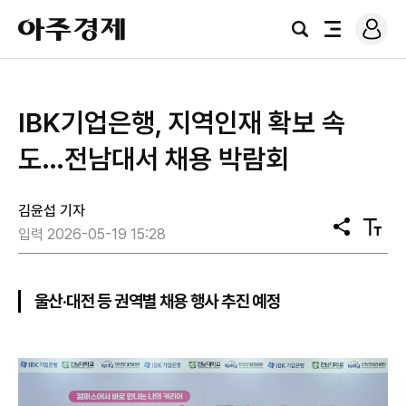
로
아
그
검
전
주
인
색
체
경
메
제
뉴
IBK기업은행, 지역인재 확보 속
도…전남대서 채용 박람회
김윤섭 기자
공
텍
입력 2026-05-19 15:28
유
스
트
크
기
울산·대전 등 권역별 채용 행사 추진 예정