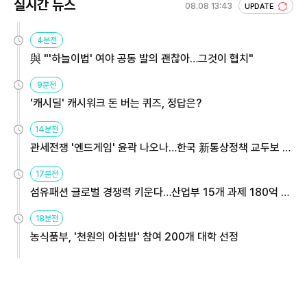
실시간 뉴스
08.08 13:43
UPDATE
4분전
與 "'하늘이법' 여야 공동 발의 괜찮아…그것이 협치"
9분전
'캐시딜' 캐시워크 돈 버는 퀴즈, 정답은?
14분전
관세전쟁 '엔드게임' 윤곽 나오나…한국 新통상정책 교두보 활
용해야
17분전
섬유패션 글로벌 경쟁력 키운다…산업부 15개 과제 180억 지
원
18분전
농식품부, '천원의 아침밥' 참여 200개 대학 선정