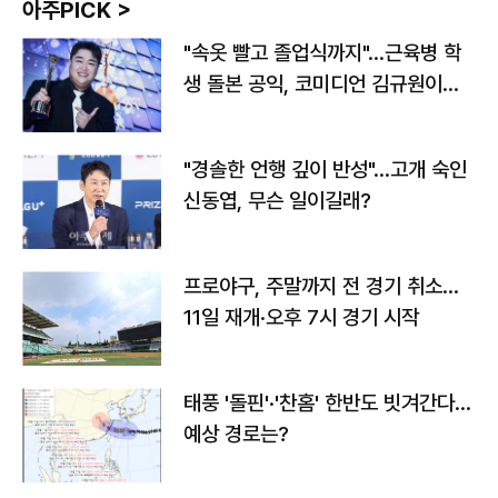
아주PICK >
"속옷 빨고 졸업식까지"…근육병 학
생 돌본 공익, 코미디언 김규원이었
다
"경솔한 언행 깊이 반성"…고개 숙인
신동엽, 무슨 일이길래?
프로야구, 주말까지 전 경기 취소…
11일 재개·오후 7시 경기 시작
태풍 '돌핀'·'찬홈' 한반도 빗겨간다…
예상 경로는?