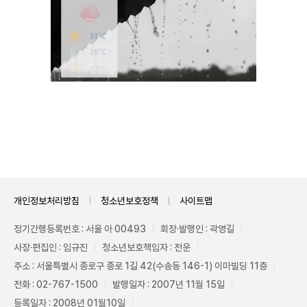
Unmute
개인정보처리방침
청소년보호정책
사이트맵
정기간행등록번호 : 서울 아 00493
회장·발행인 : 곽영길
사장·편집인 : 임규진
청소년보호책임자 : 전운
주소 : 서울특별시 종로구 종로 1길 42(수송동 146-1) 이마빌딩 11층
전화 : 02-767-1500
발행일자 : 2007년 11월 15일
등록일자 : 2008년 01월10일