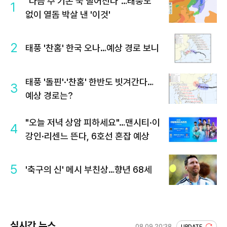
"다음 주 기온 뚝 떨어진다"…태풍도
1
없이 열돔 박살 낸 '이것'
2
태풍 '찬홈' 한국 오나…예상 경로 보니
태풍 '돌핀'·'찬홈' 한반도 빗겨간다…
3
예상 경로는?
"오늘 저녁 상암 피하세요"…맨시티·이
4
강인·리센느 뜬다, 6호선 혼잡 예상
5
'축구의 신' 메시 부친상…향년 68세
실시간 뉴스
08.09 20:38
UPDATE