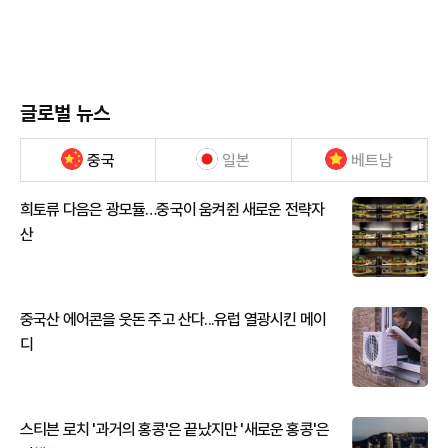
글로벌 뉴스
중국
일본
베트남
희토류 다음은 광모듈…중국이 움켜쥔 새로운 전략자
산
중국산 에어콘을 웃돈 주고 산다...유럽 열광시킨 메이
디
스티븐 로치 '과거의 홍콩'은 끝났지만 '새로운 홍콩'은