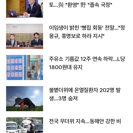
토…與 "환영" 野 "졸속 국정"
이임생이 밝힌 '빵집 회동' 전말…"정
몽규, 홍명보로 하라 지시"
주유소 기름값 12주 연속 하락…L당
1800원대 유지
불볕더위에 온열질환자 202명 발
생…3명 숨져
전국 무더위 지속…동해안 강한 비