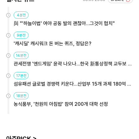
4분전
與 "'하늘이법' 여야 공동 발의 괜찮아…그것이 협치"
9분전
'캐시딜' 캐시워크 돈 버는 퀴즈, 정답은?
14분전
관세전쟁 '엔드게임' 윤곽 나오나…한국 新통상정책 교두보 활
용해야
17분전
섬유패션 글로벌 경쟁력 키운다…산업부 15개 과제 180억 지
원
18분전
농식품부, '천원의 아침밥' 참여 200개 대학 선정
아주PICK >