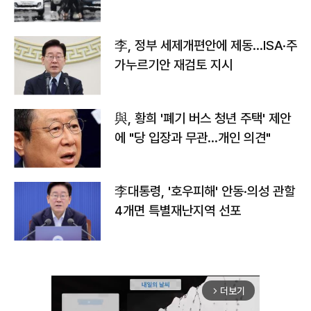
李, 정부 세제개편안에 제동…ISA·주
가누르기안 재검토 지시
與, 황희 '폐기 버스 청년 주택' 제안
에 "당 입장과 무관…개인 의견"
李대통령, '호우피해' 안동·의성 관할
4개면 특별재난지역 선포
더보기
arrow_forward_ios