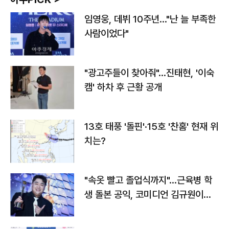
임영웅, 데뷔 10주년…"난 늘 부족한
사람이었다"
"광고주들이 찾아줘"…진태현, '이숙
캠' 하차 후 근황 공개
13호 태풍 '돌핀'·15호 '찬홈' 현재 위
치는?
"속옷 빨고 졸업식까지"…근육병 학
생 돌본 공익, 코미디언 김규원이었
다