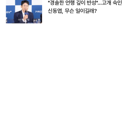
"경솔한 언행 깊이 반성"…고개 숙인
신동엽, 무슨 일이길래?