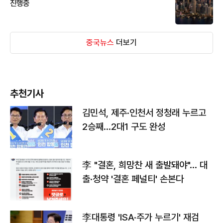
진행중
중국뉴스
더보기
추천기사
김민석, 제주·인천서 정청래 누르고
2승째…2대1 구도 완성
李 "결혼, 희망찬 새 출발돼야"… 대
출·청약 '결혼 페널티' 손본다
李대통령 'ISA·주가 누르기' 재검