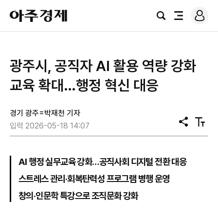
로
아
그
검
전
주
인
색
체
경
메
제
뉴
광주시, 공직자 AI 활용 역량 강화
교육 확대…행정 혁신 대응
경기 광주=박재천 기자
공
텍
입력 2026-05-18 14:07
유
스
트
크
기
AI 행정 실무교육 강화…공직사회 디지털 전환 대응
스트레스 관리·회복탄력성 프로그램 병행 운영
창의·인문학 특강으로 조직문화 강화