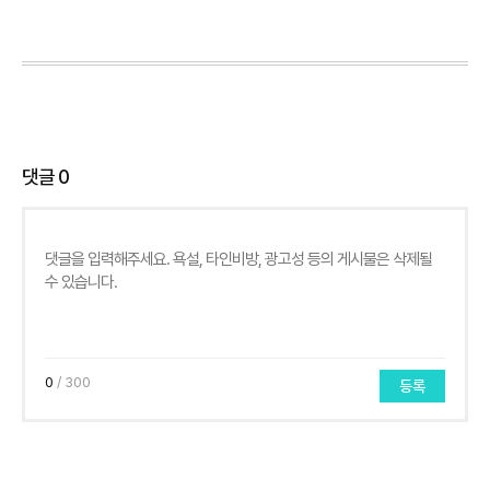
댓글
0
0
/ 300
등록