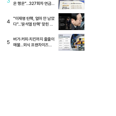
3
온 행운"…327회차 연금
복권720+ 당첨번호조회
주목
"이재명 탄핵, 얼마 안 남았
4
다"...'윤석열 탄핵' 맞힌 무
당, '성지글' 등장
버거·커피·치킨까지 줄줄이
5
매물…외식 프랜차이즈
M&A '활기'