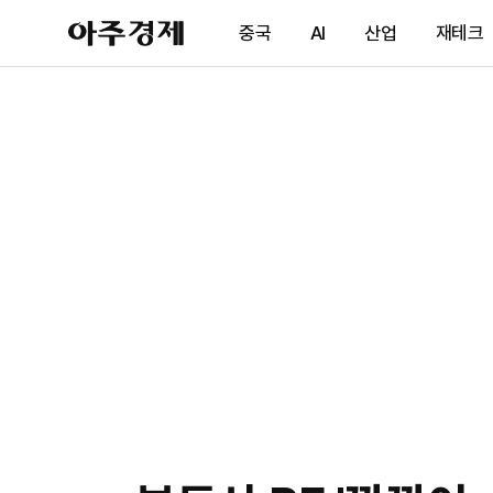
아
중국
AI
산업
재테크
주
경
제