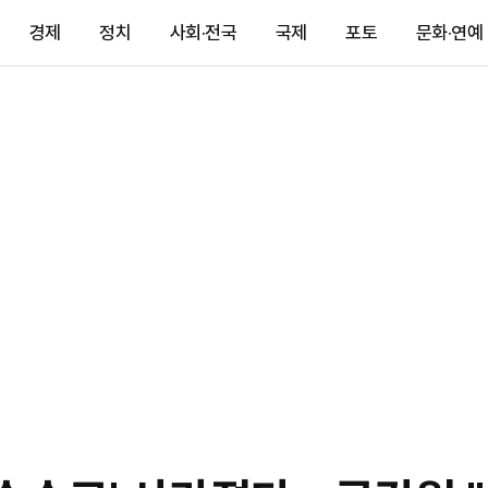
경제
정치
사회·전국
국제
포토
문화·연예