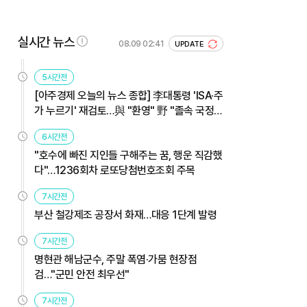
실시간 뉴스
08.09 02:41
UPDATE
5시간전
[아주경제 오늘의 뉴스 종합] 李대통령 'ISA·주
가 누르기' 재검토…與 "환영" 野 "졸속 국정"
外
6시간전
"호수에 빠진 지인들 구해주는 꿈, 행운 직감했
다"…1236회차 로또당첨번호조회 주목
7시간전
부산 철강제조 공장서 화재…대응 1단계 발령
7시간전
명현관 해남군수, 주말 폭염·가뭄 현장점
검…"군민 안전 최우선"
7시간전