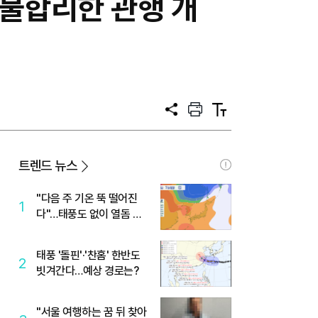
"불합리한 관행 개
공
프
텍
유
린
스
트
트
크
기
트렌드 뉴스
"다음 주 기온 뚝 떨어진
1
다"…태풍도 없이 열돔 박
살 낸 '이것'
태풍 '돌핀'·'찬홈' 한반도
2
빗겨간다…예상 경로는?
"서울 여행하는 꿈 뒤 찾아