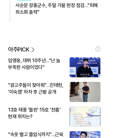
사순문 장흥군수, 주말 가뭄 현장 점검…"피해
최소화 총력"
아주PICK
임영웅, 데뷔 10주년…"난 늘
부족한 사람이었다"
"광고주들이 찾아줘"…진태현,
'이숙캠' 하차 후 근황 공개
13호 태풍 '돌핀'·15호 '찬홈'
현재 위치는?
"속옷 빨고 졸업식까지"…근육