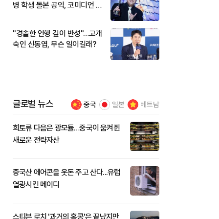
병 학생 돌본 공익, 코미디언 김
규원이었다
"경솔한 언행 깊이 반성"…고개
숙인 신동엽, 무슨 일이길래?
글로벌 뉴스
중국
일본
베트남
희토류 다음은 광모듈…중국이 움켜쥔
새로운 전략자산
중국산 에어콘을 웃돈 주고 산다...유럽
열광시킨 메이디
스티븐 로치 '과거의 홍콩'은 끝났지만