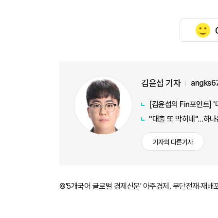
김윤섭 기자
angks6
[김윤섭의 Fin포인트] 
"대출 또 막히네"…하나
기자의 다른기사
©'5개국어 글로벌 경제신문' 아주경제. 무단전재·재배