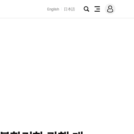
로
English
日本語
그
검
전
인
색
체
메
뉴