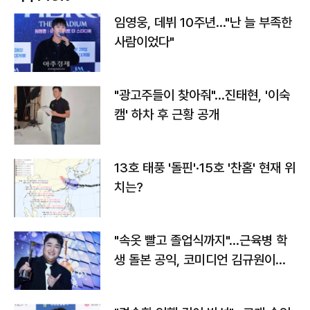
임영웅, 데뷔 10주년…"난 늘 부족한
사람이었다"
"광고주들이 찾아줘"…진태현, '이숙
캠' 하차 후 근황 공개
13호 태풍 '돌핀'·15호 '찬홈' 현재 위
치는?
"속옷 빨고 졸업식까지"…근육병 학
생 돌본 공익, 코미디언 김규원이었
다