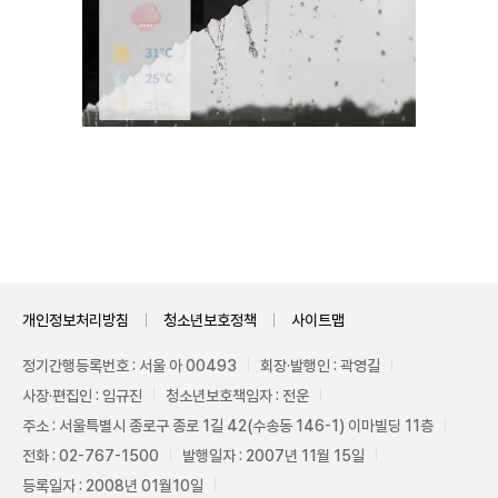
Unmute
개인정보처리방침
청소년보호정책
사이트맵
정기간행등록번호 : 서울 아 00493
회장·발행인 : 곽영길
사장·편집인 : 임규진
청소년보호책임자 : 전운
주소 : 서울특별시 종로구 종로 1길 42(수송동 146-1) 이마빌딩 11층
전화 : 02-767-1500
발행일자 : 2007년 11월 15일
등록일자 : 2008년 01월10일