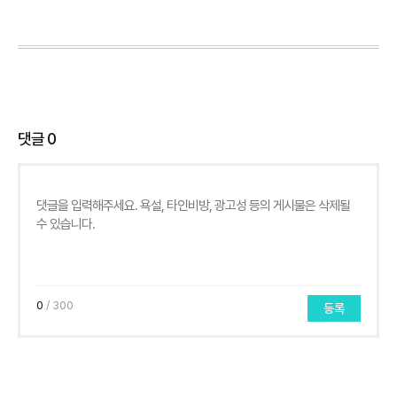
댓글
0
0
/ 300
등록