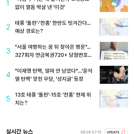
1
없이 열돔 박살 낸 '이것'
태풍 '돌핀'·'찬홈' 한반도 빗겨간다…
2
예상 경로는?
"서울 여행하는 꿈 뒤 찾아온 행운"…
3
327회차 연금복권720+ 당첨번호조
회 주목
"이재명 탄핵, 얼마 안 남았다"...'윤석
4
열 탄핵' 맞힌 무당, '성지글' 등장
13호 태풍 '돌핀'·15호 '찬홈' 현재 위
5
치는?
실시간 뉴스
08.09 07:15
UPDATE