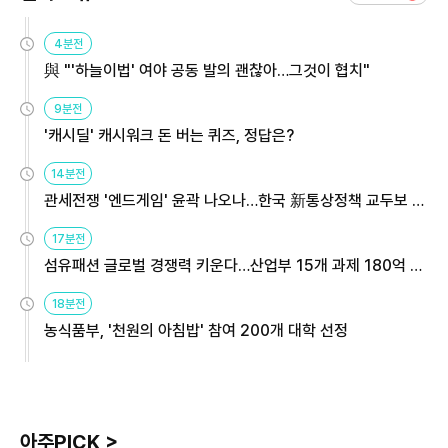
4분전
與 "'하늘이법' 여야 공동 발의 괜찮아…그것이 협치"
9분전
'캐시딜' 캐시워크 돈 버는 퀴즈, 정답은?
14분전
관세전쟁 '엔드게임' 윤곽 나오나…한국 新통상정책 교두보 활
용해야
17분전
섬유패션 글로벌 경쟁력 키운다…산업부 15개 과제 180억 지
원
18분전
농식품부, '천원의 아침밥' 참여 200개 대학 선정
아주PICK >