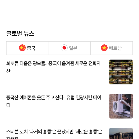
글로벌 뉴스
중국
일본
베트남
희토류 다음은 광모듈…중국이 움켜쥔 새로운 전략자
산
중국산 에어콘을 웃돈 주고 산다...유럽 열광시킨 메이
디
스티븐 로치 '과거의 홍콩'은 끝났지만 '새로운 홍콩'은