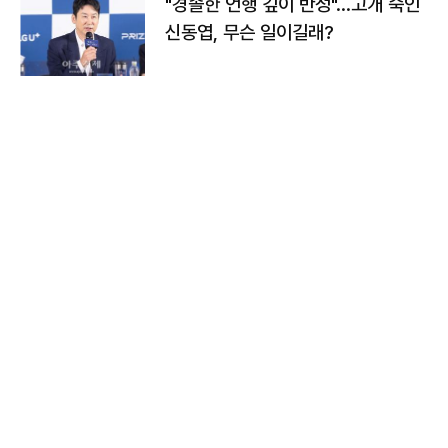
"경솔한 언행 깊이 반성"…고개 숙인
신동엽, 무슨 일이길래?