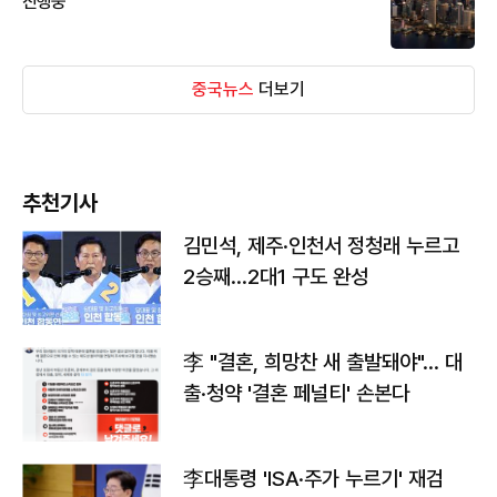
진행중
중국뉴스
더보기
추천기사
김민석, 제주·인천서 정청래 누르고
2승째…2대1 구도 완성
李 "결혼, 희망찬 새 출발돼야"… 대
출·청약 '결혼 페널티' 손본다
李대통령 'ISA·주가 누르기' 재검