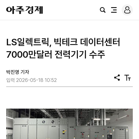
로
아
그
검
전
주
인
색
체
경
메
제
뉴
LS일렉트릭, 빅테크 데이터센터
7000만달러 전력기기 수주
박진영 기자
공
텍
입력 2026-05-18 10:52
유
스
트
크
기