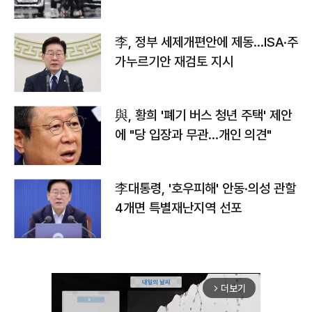
李, 정부 세제개편안에 제동…ISA·주
가누르기안 재검토 지시
與, 황희 '폐기 버스 청년 주택' 제안
에 "당 입장과 무관…개인 의견"
李대통령, '호우피해' 안동·의성 관할
4개면 특별재난지역 선포
더보기
arrow_forward_ios