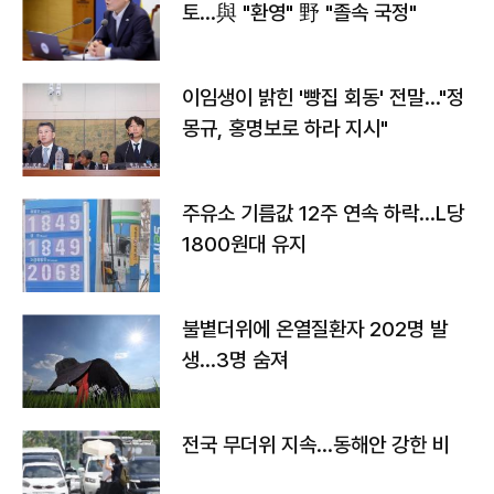
토…與 "환영" 野 "졸속 국정"
이임생이 밝힌 '빵집 회동' 전말…"정
몽규, 홍명보로 하라 지시"
주유소 기름값 12주 연속 하락…L당
1800원대 유지
불볕더위에 온열질환자 202명 발
생…3명 숨져
전국 무더위 지속…동해안 강한 비