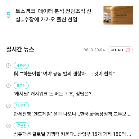
토스뱅크, 데이터 분석 전담조직 신
5
설…수장에 카카오 출신 선임
실시간 뉴스
08.10 20:04
UPDATE
4분전
與 "'하늘이법' 여야 공동 발의 괜찮아…그것이 협치"
9분전
'캐시딜' 캐시워크 돈 버는 퀴즈, 정답은?
14분전
관세전쟁 '엔드게임' 윤곽 나오나…한국 新통상정책 교두보 활
용해야
17분전
섬유패션 글로벌 경쟁력 키운다…산업부 15개 과제 180억 지