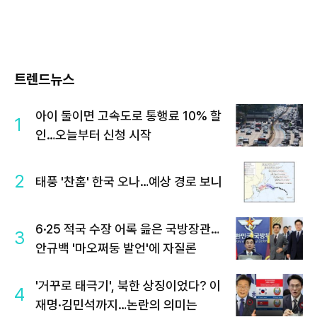
트렌드뉴스
아이 둘이면 고속도로 통행료 10% 할
1
인…오늘부터 신청 시작
2
태풍 '찬홈' 한국 오나…예상 경로 보니
6·25 적국 수장 어록 읊은 국방장관…
3
안규백 '마오쩌둥 발언'에 자질론
'거꾸로 태극기', 북한 상징이었다? 이
4
재명·김민석까지…논란의 의미는