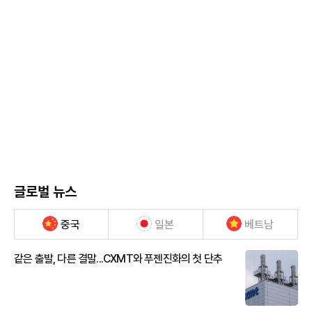
글로벌 뉴스
중국
일본
베트남
같은 출발, 다른 결말...CXMT와 푸젠진화의 첫 단추