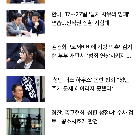
한미, 17∼27일 '을지 자유의 방패'
연습…전작권 전환 시험대
김건희, '로저비비에 가방 의혹' 김기
현 부부 재판서 "범죄 연상시키지 말
라"
'청년 버스 하우스' 논란 황희 "청년
주거 문제 헤아리지 못했다"
경찰, 축구협회 '심판 성접대' 수사 검
토…공소시효가 관건