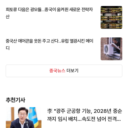
희토류 다음은 광모듈…중국이 움켜쥔 새로운 전략자
산
중국산 에어콘을 웃돈 주고 산다...유럽 열광시킨 메이
디
중국뉴스
더보기
추천기사
李 "광주 군공항 기능, 2028년 중순
까지 임시 배치…속도전 넘어 전격
전"