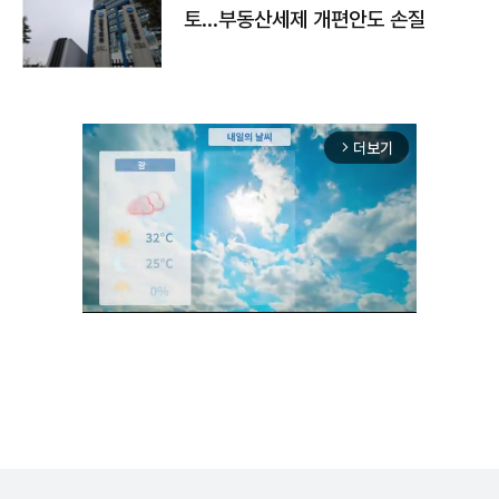
토…부동산세제 개편안도 손질
더보기
arrow_forward_ios
Unmute