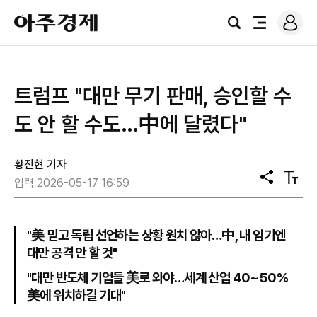
로
아
그
검
전
주
인
색
체
경
메
제
뉴
트럼프 "대만 무기 판매, 승인할 수
도 안 할 수도…中에 달렸다"
황진현 기자
공
텍
입력 2026-05-17 16:59
유
스
트
크
기
"美 믿고 독립 선언하는 상황 원치 않아…中, 내 임기엔
대만 공격 안 할 것"
"대만 반도체 기업들 美로 와야…세계 산업 40~50%
美에 위치하길 기대"