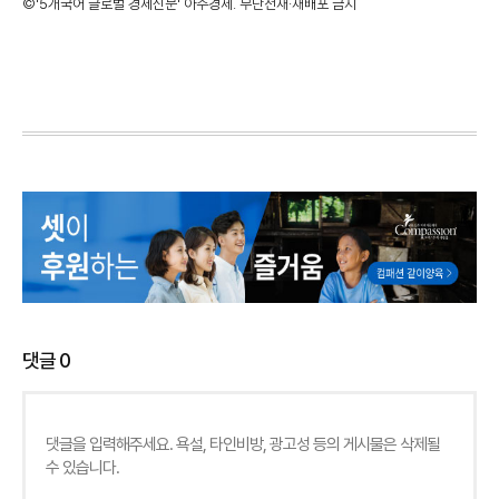
©'5개국어 글로벌 경제신문' 아주경제. 무단전재·재배포 금지
댓글
0