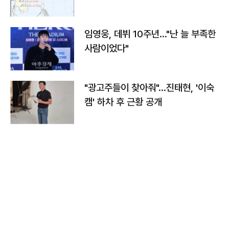
임영웅, 데뷔 10주년…"난 늘 부족한
사람이었다"
"광고주들이 찾아줘"…진태현, '이숙
캠' 하차 후 근황 공개