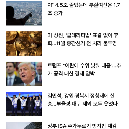
PF 4.5조 줄었는데 부실여신은 1.7
조 증가
미 상원, '클래리티법' 표결 없이 휴
회…11월 중간선거 전 처리 불투명
트럼프 "이란에 수위 낮춰 대응"…추
가 공격 대신 경제 압박
김민석, 강원·경북서 정청래에 신
승…부울경·대구 제외 모두 웃었다
정부 ISA·주가누르기 방지법 재검