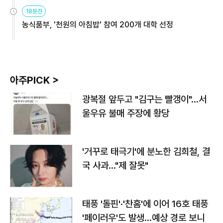
원
18분전
농식품부, '천원의 아침밥' 참여 200개 대학 선정
아주PICK >
광복절 앞두고 "김구는 빨갱이"…서
울우유 불매 주장에 황당
'거꾸로 태극기'에 분노한 김희철, 결
국 사과…"제 잘못"
태풍 '돌핀'·'찬홈'에 이어 16호 태풍
'페이러우'도 발생…예상 경로 보니