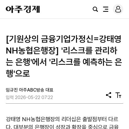
로
아
그
검
전
주
인
색
체
경
메
제
뉴
[기원상의 금융기업가정신=강태영
NH농협은행장] '리스크를 관리하
는 은행'에서 '리스크를 예측하는 은
행'으로
임규진 아주ABC방송 대표
공
텍
입력 2026-05-22 07:22
유
스
트
크
기
강태영 NH농협은행장의 리더십은 출발점부터 다르
다. 대부분의 은행장이 성장과 확장을 중심으로 금융