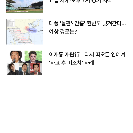
11일 재개·오후 7시 경기 시작
태풍 '돌핀'·'찬홈' 한반도 빗겨간다…
예상 경로는?
이재룡 재판行…다시 떠오른 연예계
'사고 후 미조치' 사례