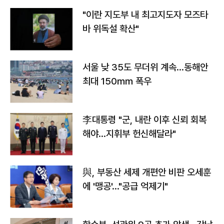
"이란 지도부 내 최고지도자 모즈타
바 위독설 확산"
서울 낮 35도 무더위 계속…동해안
최대 150㎜ 폭우
李대통령 "군, 내란 이후 신뢰 회복
해야…지휘부 헌신해달라"
與, 부동산 세제 개편안 비판 오세훈
에 '맹공'…"공급 억제기"