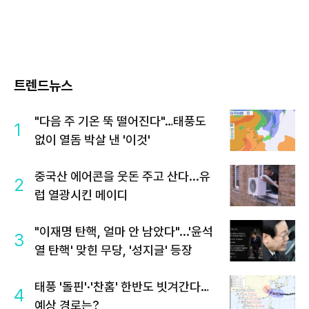
트렌드뉴스
"다음 주 기온 뚝 떨어진다"…태풍도
1
없이 열돔 박살 낸 '이것'
중국산 에어콘을 웃돈 주고 산다...유
2
럽 열광시킨 메이디
"이재명 탄핵, 얼마 안 남았다"...'윤석
3
열 탄핵' 맞힌 무당, '성지글' 등장
태풍 '돌핀'·'찬홈' 한반도 빗겨간다…
4
예상 경로는?