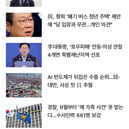
與, 황희 '폐기 버스 청년 주택' 제안
에 "당 입장과 무관…개인 의견"
李대통령, '호우피해' 안동·의성 관할
4개면 특별재난지역 선포
AI 반도체가 뒤집은 수출 순위…韓·
대만, 사상 첫 日 추월
경찰, 9월부터 '제 가족 사건' 못 맡는
다…수사인력 881명 보강