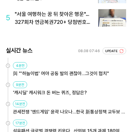
"서울 여행하는 꿈 뒤 찾아온 행운"…
5
327회차 연금복권720+ 당첨번호조
회 주목
실시간 뉴스
08.08 07:46
UPDATE
4분전
與 "'하늘이법' 여야 공동 발의 괜찮아…그것이 협치"
9분전
'캐시딜' 캐시워크 돈 버는 퀴즈, 정답은?
14분전
관세전쟁 '엔드게임' 윤곽 나오나…한국 新통상정책 교두보 활
용해야
17분전
섬유패션 글로벌 경쟁력 키운다…산업부 15개 과제 180억 지