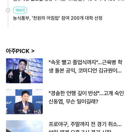
원
18분전
농식품부, '천원의 아침밥' 참여 200개 대학 선정
아주PICK >
"속옷 빨고 졸업식까지"…근육병 학
생 돌본 공익, 코미디언 김규원이었
다
"경솔한 언행 깊이 반성"…고개 숙인
신동엽, 무슨 일이길래?
프로야구, 주말까지 전 경기 취소…