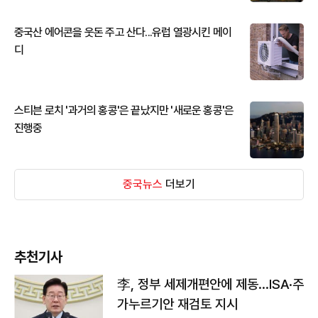
중국산 에어콘을 웃돈 주고 산다...유럽 열광시킨 메이
디
스티븐 로치 '과거의 홍콩'은 끝났지만 '새로운 홍콩'은
진행중
중국뉴스
더보기
추천기사
李, 정부 세제개편안에 제동…ISA·주
가누르기안 재검토 지시