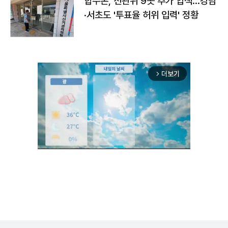
합수본, 선관위 9곳 추가 압색…강남
·서초도 '투표율 허위 입력' 정황
더보기
arrow_forward_ios
Unmute