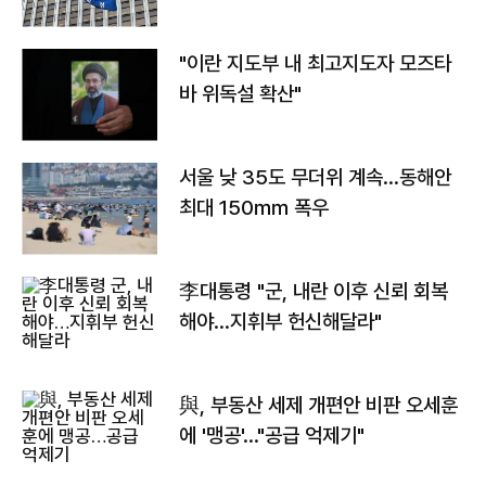
"이란 지도부 내 최고지도자 모즈타
바 위독설 확산"
서울 낮 35도 무더위 계속…동해안
최대 150㎜ 폭우
李대통령 "군, 내란 이후 신뢰 회복
해야…지휘부 헌신해달라"
與, 부동산 세제 개편안 비판 오세훈
에 '맹공'…"공급 억제기"