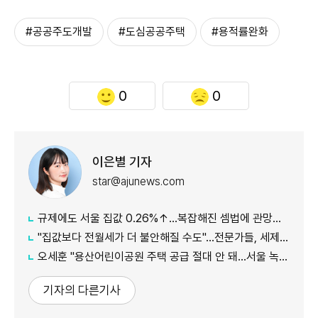
#공공주도개발
#도심공공주택
#용적률완화
0
0
이은별 기자
star@ajunews.com
규제에도 서울 집값 0.26%↑…복잡해진 셈법에 관망세 장기화되나
"집값보다 전월세가 더 불안해질 수도"…전문가들, 세제개편안 부작용 우려
오세훈 "용산어린이공원 주택 공급 절대 안 돼…서울 녹지 지켜야"
기자의 다른기사