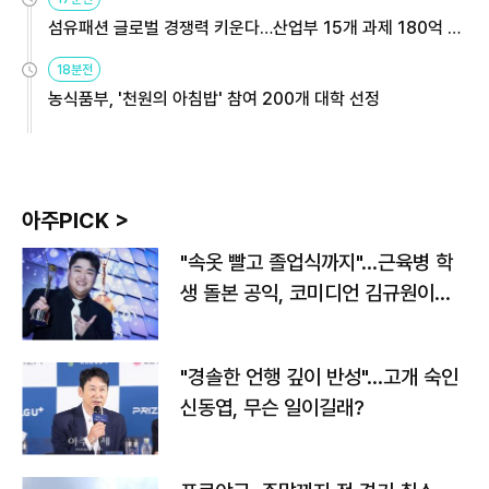
섬유패션 글로벌 경쟁력 키운다…산업부 15개 과제 180억 지
원
18분전
농식품부, '천원의 아침밥' 참여 200개 대학 선정
아주PICK >
"속옷 빨고 졸업식까지"…근육병 학
생 돌본 공익, 코미디언 김규원이었
다
"경솔한 언행 깊이 반성"…고개 숙인
신동엽, 무슨 일이길래?