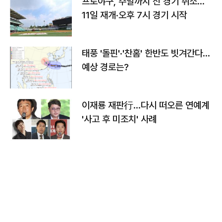
프로야구, 주말까지 전 경기 취소…
11일 재개·오후 7시 경기 시작
태풍 '돌핀'·'찬홈' 한반도 빗겨간다…
예상 경로는?
이재룡 재판行…다시 떠오른 연예계
'사고 후 미조치' 사례