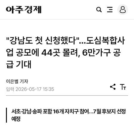
로
아
그
검
전
주
인
색
체
경
메
제
뉴
"강남도 첫 신청했다"…도심복합사
업 공모에 44곳 몰려, 6만가구 공
급 기대
이은별 기자
공
텍
입력 2026-05-17 15:35
유
스
트
크
기
서초·강남·송파 포함 16개 자치구 참여…7월 후보지 선정
예정