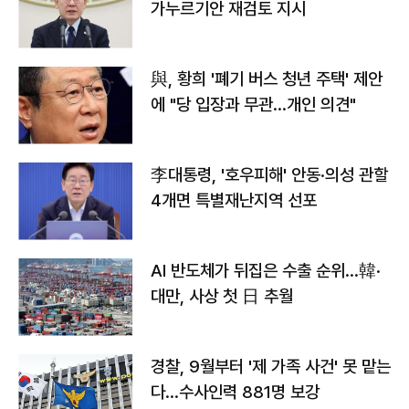
가누르기안 재검토 지시
與, 황희 '폐기 버스 청년 주택' 제안
에 "당 입장과 무관…개인 의견"
李대통령, '호우피해' 안동·의성 관할
4개면 특별재난지역 선포
AI 반도체가 뒤집은 수출 순위…韓·
대만, 사상 첫 日 추월
경찰, 9월부터 '제 가족 사건' 못 맡는
다…수사인력 881명 보강