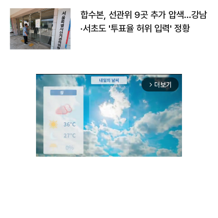
합수본, 선관위 9곳 추가 압색…강남
·서초도 '투표율 허위 입력' 정황
더보기
arrow_forward_ios
Unmute