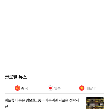
글로벌 뉴스
중국
일본
베트남
희토류 다음은 광모듈…중국이 움켜쥔 새로운 전략자
산