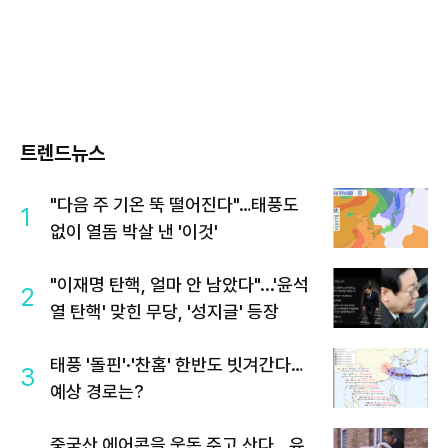
트렌드뉴스
"다음 주 기온 뚝 떨어진다"…태풍도
1
없이 열돔 박살 낸 '이것'
"이재명 탄핵, 얼마 안 남았다"...'윤석
2
열 탄핵' 맞힌 무당, '성지글' 등장
태풍 '돌핀'·'찬홈' 한반도 빗겨간다…
3
예상 경로는?
중국산 에어콘을 웃돈 주고 산다...유