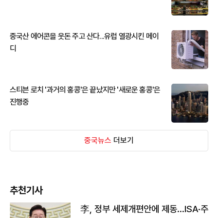
중국산 에어콘을 웃돈 주고 산다...유럽 열광시킨 메이
디
스티븐 로치 '과거의 홍콩'은 끝났지만 '새로운 홍콩'은
진행중
중국뉴스
더보기
추천기사
李, 정부 세제개편안에 제동…ISA·주