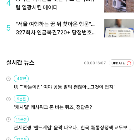
4
럽 열광시킨 메이디
"서울 여행하는 꿈 뒤 찾아온 행운"…
5
327회차 연금복권720+ 당첨번호조
회 주목
실시간 뉴스
08.08 16:07
UPDATE
4분전
與 "'하늘이법' 여야 공동 발의 괜찮아…그것이 협치"
9분전
'캐시딜' 캐시워크 돈 버는 퀴즈, 정답은?
14분전
관세전쟁 '엔드게임' 윤곽 나오나…한국 新통상정책 교두보 활
용해야
17분전