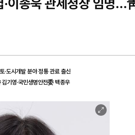
엽·이종욱 관세청장 임명…靑 
·도시개발 분야 정통 관료 출신
 김기영·국민생명안전委 백종우
이
미
지