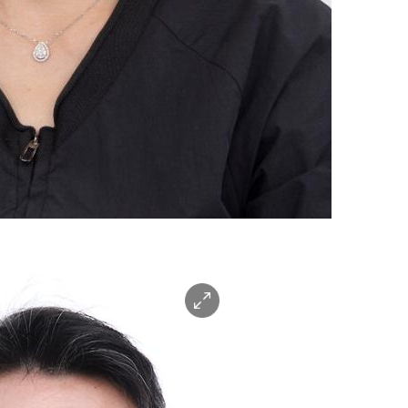
이
미
지
확
대