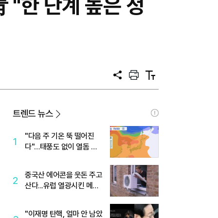
"한 단계 높은 정
공
프
텍
유
린
스
트
트
크
기
트렌드 뉴스
"다음 주 기온 뚝 떨어진
1
다"…태풍도 없이 열돔 박
살 낸 '이것'
중국산 에어콘을 웃돈 주고
2
산다...유럽 열광시킨 메이
디
"이재명 탄핵, 얼마 안 남았