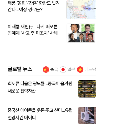
태풍 '돌핀'·'찬홈' 한반도 빗겨
간다…예상 경로는?
이재룡 재판行…다시 떠오른
연예계 '사고 후 미조치' 사례
글로벌 뉴스
중국
일본
베트남
희토류 다음은 광모듈…중국이 움켜쥔
새로운 전략자산
중국산 에어콘을 웃돈 주고 산다...유럽
열광시킨 메이디