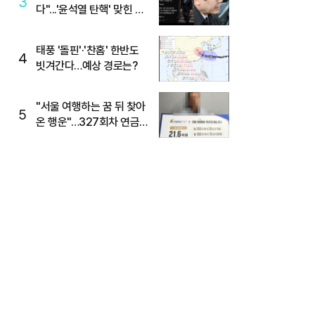
3
다"...'윤석열 탄핵' 맞힌 무
당, '성지글' 등장
태풍 '돌핀'·'찬홈' 한반도
4
빗겨간다…예상 경로는?
"서울 여행하는 꿈 뒤 찾아
5
온 행운"…327회차 연금
복권720+ 당첨번호조회
주목