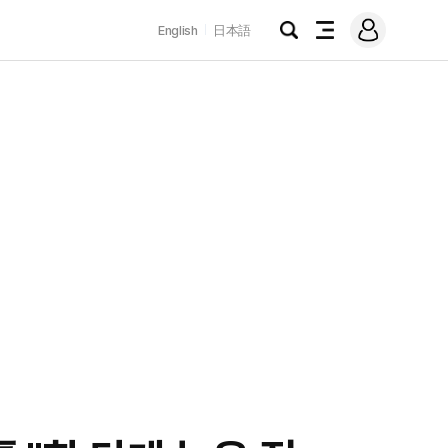
로
English
日本語
그
검
전
인
색
체
메
뉴