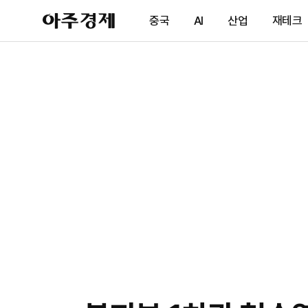
아
중국
AI
산업
재테크
주
경
제