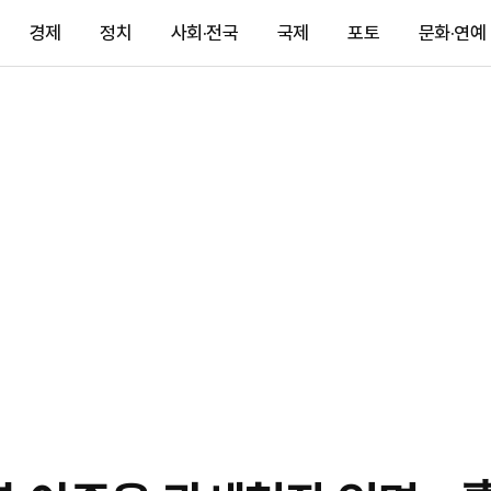
경제
정치
사회·전국
국제
포토
문화·연예