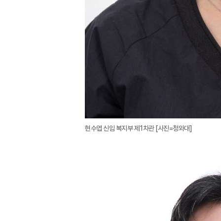
현수엽 신임 복지부 제1차관 [사진=청와대]