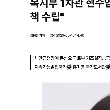
복지부 1차관 현수
책 수립"
김봉철 기자
입력 2026-05-15 14:46
새만금청장에 문성요 국토부 기조실장…국토
지속가능발전국가委 홍미영·국가도서관委