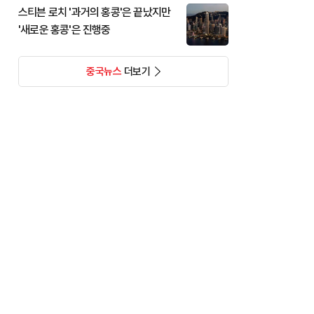
스티븐 로치 '과거의 홍콩'은 끝났지만
'새로운 홍콩'은 진행중
중국뉴스
더보기