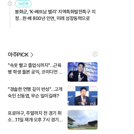
1시간전
봉화군, 'K-베트남 밸리' 지역특화발전특구 지
정…한·베 800년 인연, 미래 성장동력으로
아주PICK
"속옷 빨고 졸업식까지"…근육
병 학생 돌본 공익, 코미디언 김
규원이었다
"경솔한 언행 깊이 반성"…고개
숙인 신동엽, 무슨 일이길래?
프로야구, 주말까지 전 경기 취
소…11일 재개·오후 7시 경기
시작