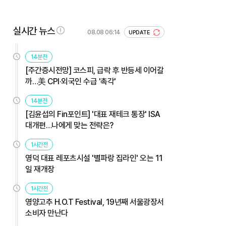
실시간 뉴스
08.08 06:14
UPDATE
14분전
[주간증시전망] 코스피, 급락 후 반등세 이어갈
까…美 CPI·외국인 수급 '촉각'
14분전
[김윤섭의 Fin포인트] '대표 재테크 통장' ISA
대개편…나에게 맞는 전략은?
1시간전
영덕 대표 레포츠시설 '별파랑 집라인' 오는 11
일 재개장
1시간전
영양고추 H.O.T Festival, 19년째 서울광장서
소비자 만난다