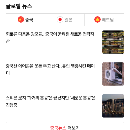
글로벌 뉴스
중국
일본
베트남
희토류 다음은 광모듈…중국이 움켜쥔 새로운 전략자
산
중국산 에어콘을 웃돈 주고 산다...유럽 열광시킨 메이
디
스티븐 로치 '과거의 홍콩'은 끝났지만 '새로운 홍콩'은
진행중
중국뉴스
더보기