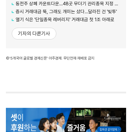
동전주 상폐 카운트다운…48곳 무더기 관리종목 지정 임박
증시 거래대금 뚝, 그래도 개미는 샀다…달라진 건 '빚투'
열기 식은 '단일종목 레버리지' 거래대금 첫 1조 아래로
기자의 다른기사
©'5개국어 글로벌 경제신문' 아주경제. 무단전재·재배포 금지