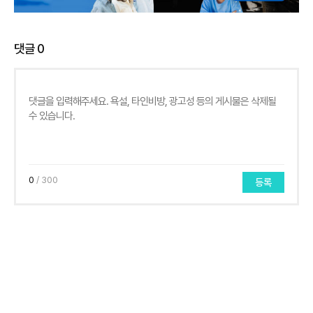
댓글
0
0
/ 300
등록