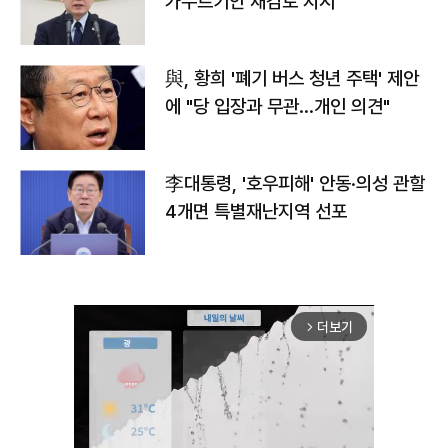
가누르기안 재검토 지시
與, 황희 '폐기 버스 청년 주택' 제안
에 "당 입장과 무관…개인 의견"
李대통령, '호우피해' 안동·의성 관할
4개면 특별재난지역 선포
더보기
arrow_forward_ios