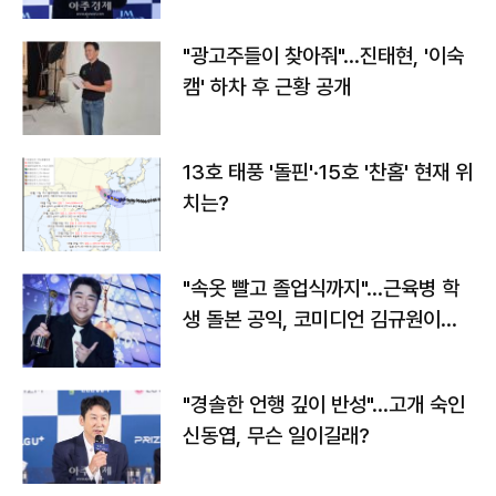
"광고주들이 찾아줘"…진태현, '이숙
캠' 하차 후 근황 공개
13호 태풍 '돌핀'·15호 '찬홈' 현재 위
치는?
"속옷 빨고 졸업식까지"…근육병 학
생 돌본 공익, 코미디언 김규원이었
다
"경솔한 언행 깊이 반성"…고개 숙인
신동엽, 무슨 일이길래?