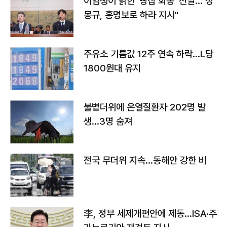
이임생이 밝힌 '빵집 회동' 전말…"정
몽규, 홍명보로 하라 지시"
주유소 기름값 12주 연속 하락…L당
1800원대 유지
불볕더위에 온열질환자 202명 발
생…3명 숨져
전국 무더위 지속…동해안 강한 비
李, 정부 세제개편안에 제동…ISA·주