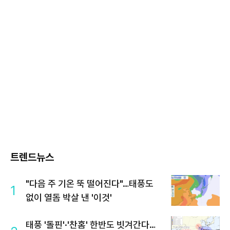
트렌드뉴스
"다음 주 기온 뚝 떨어진다"…태풍도
1
없이 열돔 박살 낸 '이것'
태풍 '돌핀'·'찬홈' 한반도 빗겨간다…