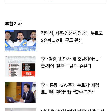
추천기사
김민석, 제주·인천서 정청래 누르고
2승째…2대1 구도 완성
李 "결혼, 희망찬 새 출발돼야"… 대
출·청약 '결혼 페널티' 손본다
李대통령 'ISA·주가 누르기' 재검
토…與 "환영" 野 "졸속 국정"