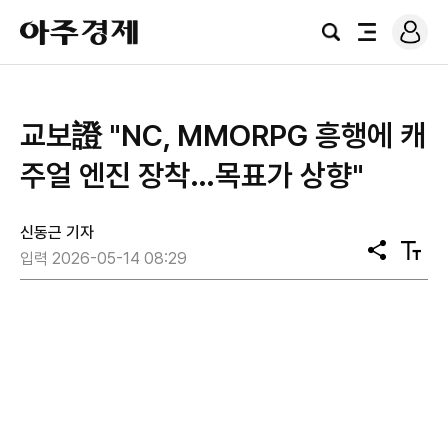
로
아
그
검
전
주
인
색
체
경
메
제
뉴
교보證 "NC, MMORPG 흥행에 캐
주얼 엔진 장착…목표가 상향"
신동근 기자
공
텍
입력 2026-05-14 08:29
유
스
트
크
기