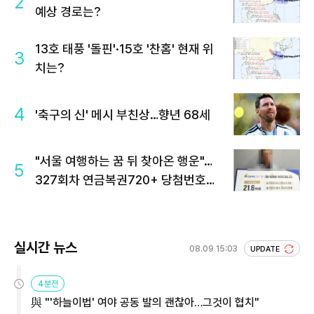
2
예상 경로는?
13호 태풍 '돌핀'·15호 '찬홈' 현재 위
3
치는?
4
'축구의 신' 메시 부친상…향년 68세
"서울 여행하는 꿈 뒤 찾아온 행운"…
5
327회차 연금복권720+ 당첨번호조
회 주목
실시간 뉴스
08.09 15:03
UPDATE
4분전
與 "'하늘이법' 여야 공동 발의 괜찮아…그것이 협치"