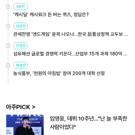
9분전
'캐시딜' 캐시워크 돈 버는 퀴즈, 정답은?
14분전
관세전쟁 '엔드게임' 윤곽 나오나…한국 新통상정책 교두보 활
용해야
17분전
섬유패션 글로벌 경쟁력 키운다…산업부 15개 과제 180억 지
원
18분전
농식품부, '천원의 아침밥' 참여 200개 대학 선정
아주PICK >
임영웅, 데뷔 10주년…"난 늘 부족한
사람이었다"