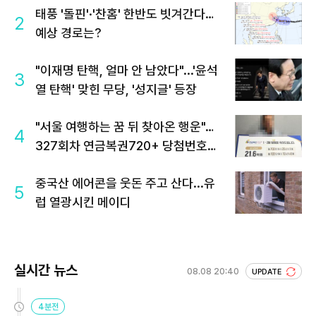
태풍 '돌핀'·'찬홈' 한반도 빗겨간다…
2
예상 경로는?
"이재명 탄핵, 얼마 안 남았다"...'윤석
3
열 탄핵' 맞힌 무당, '성지글' 등장
"서울 여행하는 꿈 뒤 찾아온 행운"…
4
327회차 연금복권720+ 당첨번호조
회 주목
중국산 에어콘을 웃돈 주고 산다...유
5
럽 열광시킨 메이디
실시간 뉴스
08.08 20:40
UPDATE
4분전