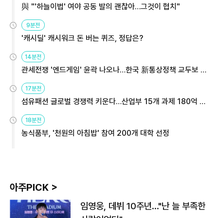
與 "'하늘이법' 여야 공동 발의 괜찮아…그것이 협치"
9분전
'캐시딜' 캐시워크 돈 버는 퀴즈, 정답은?
14분전
관세전쟁 '엔드게임' 윤곽 나오나…한국 新통상정책 교두보 활
용해야
17분전
섬유패션 글로벌 경쟁력 키운다…산업부 15개 과제 180억 지
원
18분전
농식품부, '천원의 아침밥' 참여 200개 대학 선정
아주PICK >
임영웅, 데뷔 10주년…"난 늘 부족한