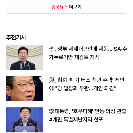
중국뉴스
더보기
추천기사
李, 정부 세제개편안에 제동…ISA·주
가누르기안 재검토 지시
與, 황희 '폐기 버스 청년 주택' 제안
에 "당 입장과 무관…개인 의견"
李대통령, '호우피해' 안동·의성 관할
4개면 특별재난지역 선포