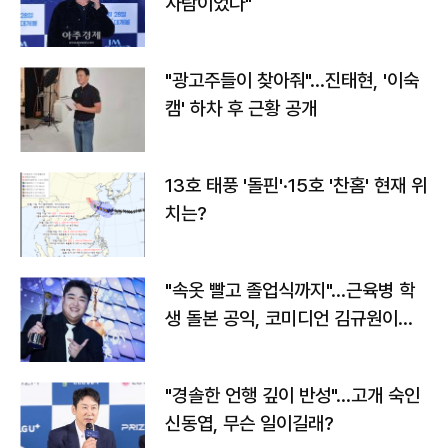
사람이었다"
"광고주들이 찾아줘"…진태현, '이숙
캠' 하차 후 근황 공개
13호 태풍 '돌핀'·15호 '찬홈' 현재 위
치는?
"속옷 빨고 졸업식까지"…근육병 학
생 돌본 공익, 코미디언 김규원이었
다
"경솔한 언행 깊이 반성"…고개 숙인
신동엽, 무슨 일이길래?