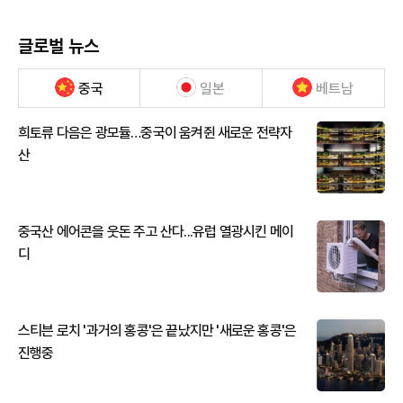
글로벌 뉴스
중국
일본
베트남
희토류 다음은 광모듈…중국이 움켜쥔 새로운 전략자
산
중국산 에어콘을 웃돈 주고 산다...유럽 열광시킨 메이
디
스티븐 로치 '과거의 홍콩'은 끝났지만 '새로운 홍콩'은
진행중