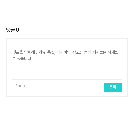
댓글
0
0
/ 300
등록