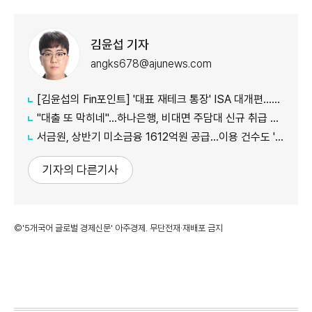
김윤섭 기자
angks678@ajunews.com
[김윤섭의 Fin포인트] '대표 재테크 통장' ISA 대개편…나에게 맞는 전략은?
"대출 또 막히네"…하나은행, 비대면 주담대 신규 취급 중단
서금원, 상반기 미소금융 1612억원 공급…이용 건수도 '역대 최대'
기자의 다른기사
©'5개국어 글로벌 경제신문' 아주경제. 무단전재·재배포 금지