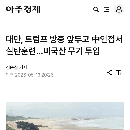
로
아
그
검
전
주
인
색
체
경
메
제
뉴
대만, 트럼프 방중 앞두고 中인접서
실탄훈련…미국산 무기 투입
김윤섭 기자
공
텍
입력 2026-05-13 20:26
유
스
트
크
기