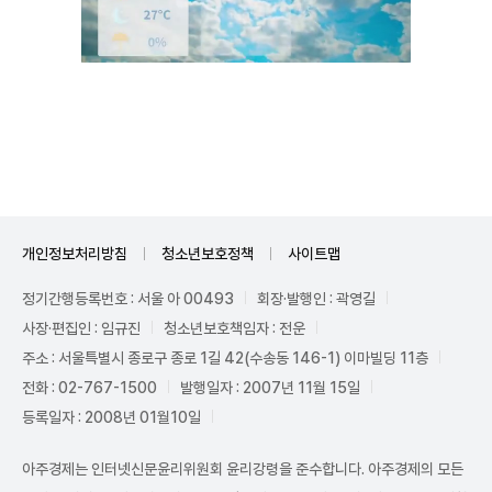
Unmute
개인정보처리방침
청소년보호정책
사이트맵
정기간행등록번호 : 서울 아 00493
회장·발행인 : 곽영길
사장·편집인 : 임규진
청소년보호책임자 : 전운
주소 : 서울특별시 종로구 종로 1길 42(수송동 146-1) 이마빌딩 11층
전화 : 02-767-1500
발행일자 : 2007년 11월 15일
등록일자 : 2008년 01월10일
아주경제는 인터넷신문윤리위원회 윤리강령을 준수합니다. 아주경제의 모든