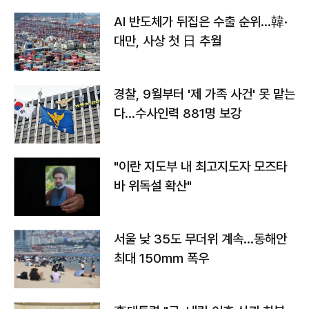
AI 반도체가 뒤집은 수출 순위…韓·
대만, 사상 첫 日 추월
경찰, 9월부터 '제 가족 사건' 못 맡는
다…수사인력 881명 보강
"이란 지도부 내 최고지도자 모즈타
바 위독설 확산"
서울 낮 35도 무더위 계속…동해안
최대 150㎜ 폭우