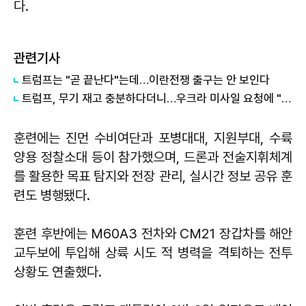
다.
관련기사
트럼프는 "곧 끝난다"는데…이란전쟁 출구는 안 보인다
트럼프, 무기 재고 충분하다더니…우크라 미사일 요청에 "우리도 필요"
훈련에는 진먼 수비여단과 포병대대, 지원부대, 수륙
양용 정찰소대 등이 참가했으며, 드론과 전술지휘체계
를 활용한 목표 탐지와 전장 관리, 실시간 정보 공유 훈
련도 병행됐다.
훈련 후반에는 M60A3 전차와 CM21 장갑차를 해안
교두보에 투입해 상륙 시도 적 병력을 격퇴하는 전투
상황도 연출했다.