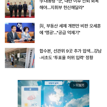
李대통령 "군, 내란 이후 신뢰 회복
해야…지휘부 헌신해달라"
與, 부동산 세제 개편안 비판 오세훈
에 '맹공'…"공급 억제기"
합수본, 선관위 9곳 추가 압색…강남
·서초도 '투표율 허위 입력' 정황
더보기
arrow_forward_ios