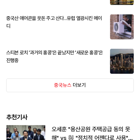
중국산 에어콘을 웃돈 주고 산다...유럽 열광시킨 메이
디
스티븐 로치 '과거의 홍콩'은 끝났지만 '새로운 홍콩'은
진행중
중국뉴스
더보기
추천기사
오세훈 "용산공원 주택공급 동의 못
해" vs 與 "정치적 어젠다로 사용"