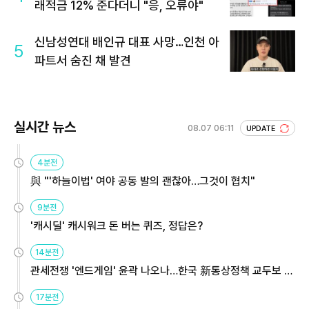
래적금 12% 준다더니 "응, 오류야"
신남성연대 배인규 대표 사망…인천 아
5
파트서 숨진 채 발견
실시간 뉴스
08.07 06:11
UPDATE
4분전
與 "'하늘이법' 여야 공동 발의 괜찮아…그것이 협치"
9분전
'캐시딜' 캐시워크 돈 버는 퀴즈, 정답은?
14분전
관세전쟁 '엔드게임' 윤곽 나오나…한국 新통상정책 교두보 활
용해야
17분전