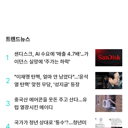
트렌드뉴스
샌디스크, AI 수요에 '매출 4.7배'…가
1
이던스 실망에 '주가는 하락'
"이재명 탄핵, 얼마 안 남았다"...'윤석
2
열 탄핵' 맞힌 무당, '성지글' 등장
중국산 에어콘을 웃돈 주고 산다...유
3
럽 열광시킨 메이디
국가가 청년 상대로 '통수'?...청년미
4