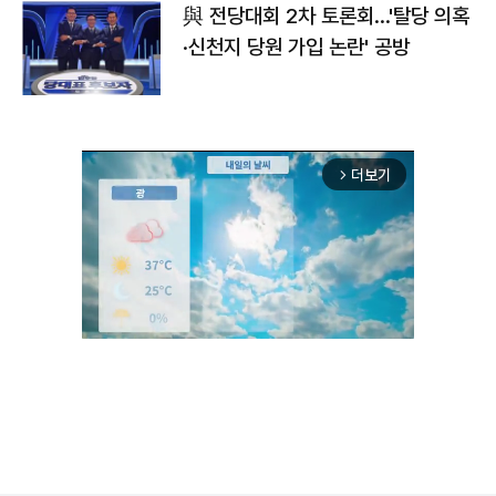
與 전당대회 2차 토론회…'탈당 의혹
·신천지 당원 가입 논란' 공방
더보기
arrow_forward_ios
Unmute