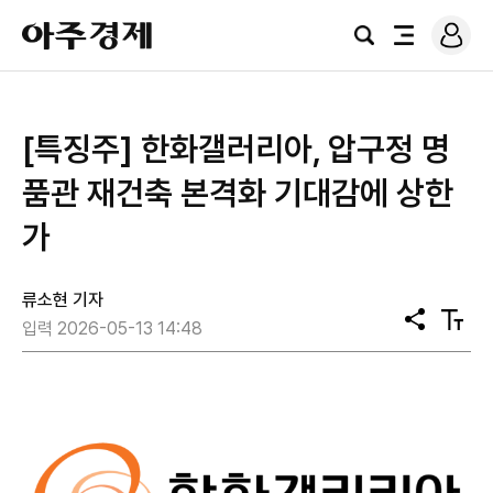
로
아
그
검
전
주
인
색
체
경
메
제
뉴
[특징주] 한화갤러리아, 압구정 명
품관 재건축 본격화 기대감에 상한
가
류소현 기자
공
텍
입력 2026-05-13 14:48
유
스
트
크
기