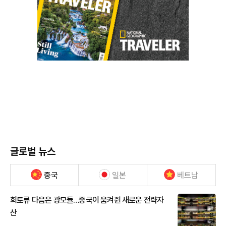
글로벌 뉴스
중국
일본
베트남
희토류 다음은 광모듈…중국이 움켜쥔 새로운 전략자
산