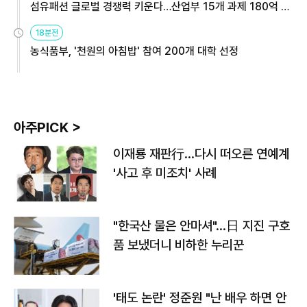
섬유패션 글로벌 경쟁력 키운다…산업부 15개 과제 180억 지
원
18분전
농식품부, '천원의 아침밥' 참여 200개 대학 선정
아주PICK >
이재룡 재판行…다시 떠오른 연예계
'사고 후 미조치' 사례
"한국산 물은 안마셔"…日 지진 구호
품 보냈더니 비하한 누리꾼
'태도 논란' 정준원 "난 배우 하면 안