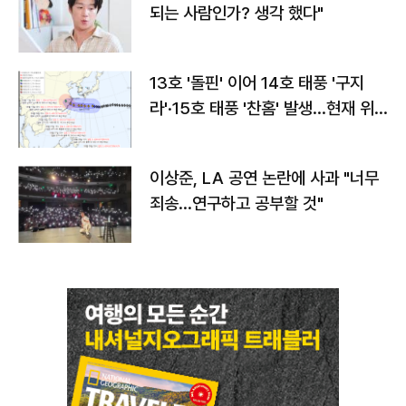
되는 사람인가? 생각 했다"
13호 '돌핀' 이어 14호 태풍 '구지
라'·15호 태풍 '찬홈' 발생…현재 위
치와 이동경로는?
이상준, LA 공연 논란에 사과 "너무
죄송…연구하고 공부할 것"