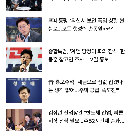
맞불
李대통령 "외신서 보던 폭염 상황 현
실로…모든 행정력 총동원하라"
종합특검, '계엄 당정대 회의 참석' 한
동훈 참고인 조사...12일 통보
靑 홍보수석 "세금으로 집값 잡겠다
는 생각 없어…주택 공급 '속도전'"
김정관 산업장관 "반도체 산업, 빠른
시장 선점 필요…주52시간제 손봐
야"