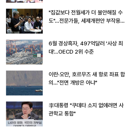
"집값보다 전월세가 더 불안해질 수
도"…전문가들, 세제개편안 부작용
우려
6월 경상흑자, 497억달러 '사상 최
대'…OECD 2위 수준
이란·오만, 호르무즈 새 항로 좌표 합
의…"전면 개방은 아냐"
李대통령 "쿠데타 소지 없애려면 사
관학교 통합"