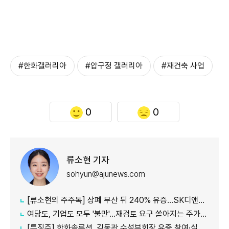
#한화갤러리아
#압구정 갤러리아
#재건축 사업
0
0
류소현 기자
sohyun@ajunews.com
[류소현의 주주톡] 상폐 무산 뒤 240% 유증…SK디앤디는 주주를 설득했나?
여당도, 기업도 모두 '불만'...재검토 요구 쏟아지는 주가누르기 방지 세제개편안
[특징주] 한화솔루션, 김동관 수석부회장 유증 참여·실적 개선 기대에 16% 강세