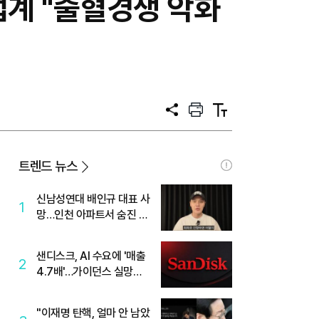
유업계 "출혈경쟁 악화
공
프
텍
유
린
스
트
트
크
기
트렌드 뉴스
신남성연대 배인규 대표 사
1
망…인천 아파트서 숨진 채
발견
샌디스크, AI 수요에 '매출
2
4.7배'…가이던스 실망에
'주가는 하락'
"이재명 탄핵, 얼마 안 남았