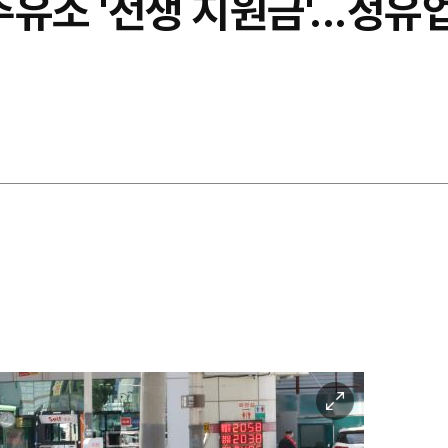
주유소 '전쟁 지원금'...정
이
미