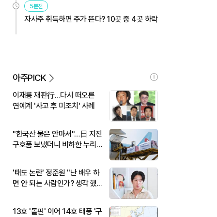
5분전
자사주 취득하면 주가 뜬다? 10곳 중 4곳 하락
아주PICK
이재룡 재판行…다시 떠오른
연예계 '사고 후 미조치' 사례
"한국산 물은 안마셔"…日 지진
구호품 보냈더니 비하한 누리
꾼
'태도 논란' 정준원 "난 배우 하
면 안 되는 사람인가? 생각 했
다"
13호 '돌핀' 이어 14호 태풍 '구