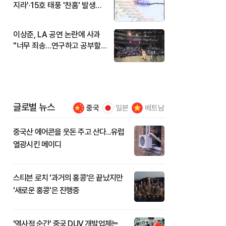
지라'·15호 태풍 '찬홈' 발생…
현재 위치와 이동경로는?
이상준, LA 공연 논란에 사과
"너무 죄송…연구하고 공부할
것"
글로벌 뉴스
중국
일본
베트남
중국산 에어콘을 웃돈 주고 산다...유럽
열광시킨 메이디
스티븐 로치 '과거의 홍콩'은 끝났지만
'새로운 홍콩'은 진행중
'역사적 순간' 중국 DUV 개발업체는