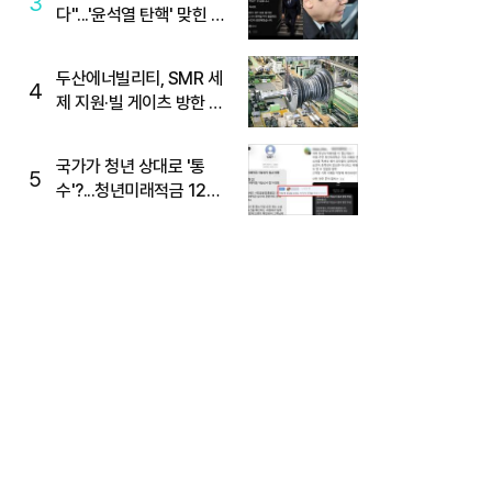
3
다"...'윤석열 탄핵' 맞힌 무
당, '성지글' 등장
두산에너빌리티, SMR 세
4
제 지원·빌 게이츠 방한 기
대에 5%대 강세
국가가 청년 상대로 '통
5
수'?...청년미래적금 12%
준다더니 "응, 오류야"