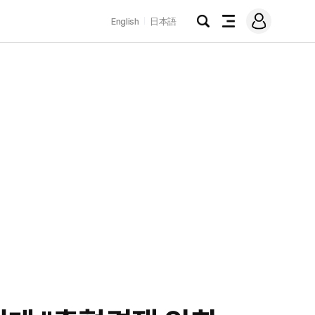
로
English
日本語
그
검
전
인
색
체
메
뉴