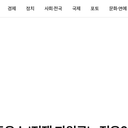
경제
정치
사회·전국
국제
포토
문화·연예