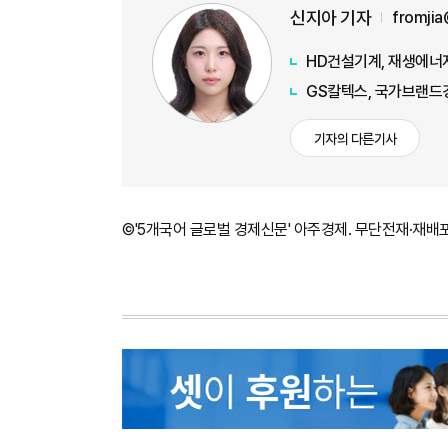
신지아 기자
fromji
HD건설기계, 재생에너지
GS칼텍스, 국가브랜드
기자의 다른기사
©'5개국어 글로벌 경제신문' 아주경제. 무단전재·재배