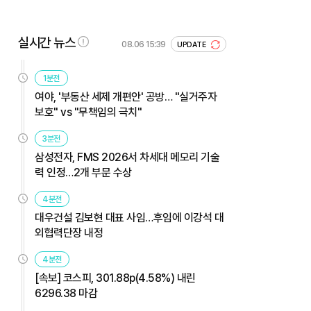
실시간 뉴스
08.06 15:39
UPDATE
1분전
여야, '부동산 세제 개편안' 공방… "실거주자
보호" vs "무책임의 극치"
3분전
삼성전자, FMS 2026서 차세대 메모리 기술
력 인정…2개 부문 수상
4분전
대우건설 김보현 대표 사임…후임에 이강석 대
외협력단장 내정
4분전
[속보] 코스피, 301.88p(4.58%) 내린
6296.38 마감