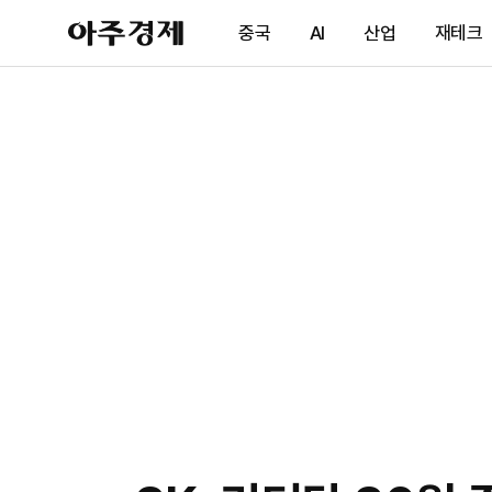
아
중국
AI
산업
재테크
주
경
제