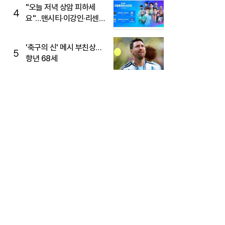
"오늘 저녁 상암 피하세
4
요"…맨시티·이강인·리센느
뜬다, 6호선 혼잡 예상
'축구의 신' 메시 부친상…
5
향년 68세