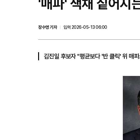
'매파' 색채 짙어지
장수영 기자
입력 2026-05-13 06:00
김진일 후보자 "평균보다 '반 클릭' 위 매