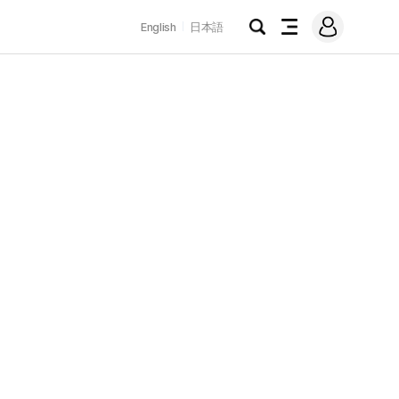
로
English
日本語
그
검
전
인
색
체
메
뉴