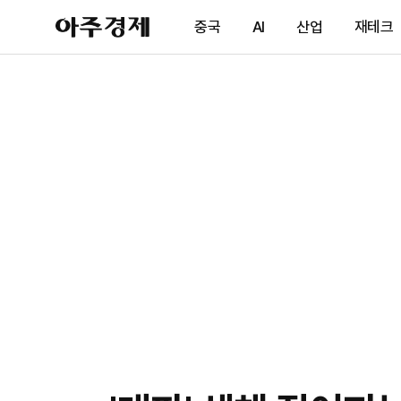
아
중국
AI
산업
재테크
주
경
제