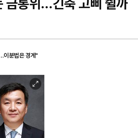
는 금통위…긴축 고삐 쥘까
파…이분법은 경계"
이
미
지
확
대