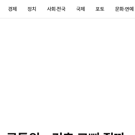
경제
정치
사회·전국
국제
포토
문화·연예