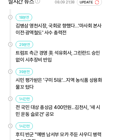
실시간 뉴스
08.09 21:38
UPDATE
18분전
김병삼 영천시장, 국회로 향했다…'마사회 본사
이전·광역철도' 사수 총력전
29분전
트럼프 측근 경영 美 석유회사, 그린란드 승인
없이 시추장비 반입
39분전
시민 평가받은 '구미 5味'…지역 농식품 상용화
물꼬 텄다
1시간전
전 국민 대상 총상금 400만원...김천시, '새 시
민 운동 슬로건' 공모
1시간전
후티 반군 "예멘 남서부 모카 주둔 사우디 병력