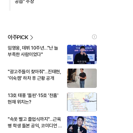
공습" 주장
아주PICK
임영웅, 데뷔 10주년…"난 늘
부족한 사람이었다"
"광고주들이 찾아줘"…진태현,
'이숙캠' 하차 후 근황 공개
13호 태풍 '돌핀'·15호 '찬홈'
현재 위치는?
"속옷 빨고 졸업식까지"…근육
병 학생 돌본 공익, 코미디언 김
규원이었다