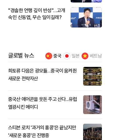
"경솔한 언행 깊이 반성"…고개
숙인 신동엽, 무슨 일이길래?
글로벌 뉴스
중국
일본
베트남
희토류 다음은 광모듈…중국이 움켜쥔
새로운 전략자산
중국산 에어콘을 웃돈 주고 산다...유럽
열광시킨 메이디
스티븐 로치 '과거의 홍콩'은 끝났지만
'새로운 홍콩'은 진행중