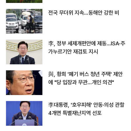
전국 무더위 지속…동해안 강한 비
李, 정부 세제개편안에 제동…ISA·주
가누르기안 재검토 지시
與, 황희 '폐기 버스 청년 주택' 제안
에 "당 입장과 무관…개인 의견"
李대통령, '호우피해' 안동·의성 관할
4개면 특별재난지역 선포