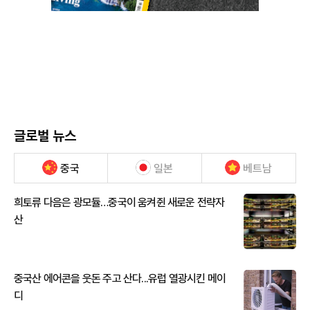
글로벌 뉴스
중국
일본
베트남
희토류 다음은 광모듈…중국이 움켜쥔 새로운 전략자
산
중국산 에어콘을 웃돈 주고 산다...유럽 열광시킨 메이
디