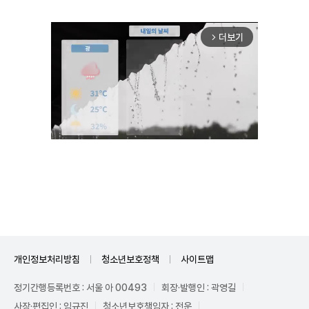
더보기
arrow_forward_ios
Unmute
개인정보처리방침
청소년보호정책
사이트맵
정기간행등록번호 : 서울 아 00493
회장·발행인 : 곽영길
사장·편집인 : 임규진
청소년보호책임자 : 전운