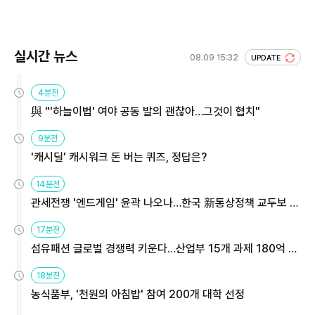
실시간 뉴스
08.09 15:32
UPDATE
4분전
與 "'하늘이법' 여야 공동 발의 괜찮아…그것이 협치"
9분전
'캐시딜' 캐시워크 돈 버는 퀴즈, 정답은?
14분전
관세전쟁 '엔드게임' 윤곽 나오나…한국 新통상정책 교두보 활
용해야
17분전
섬유패션 글로벌 경쟁력 키운다…산업부 15개 과제 180억 지
원
18분전
농식품부, '천원의 아침밥' 참여 200개 대학 선정