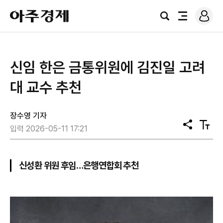
로
아
그
검
전
주
인
색
체
경
메
제
뉴
신임 한은 금통위원에 김진일 고려
대 교수 추천
장수영 기자
공
텍
입력 2026-05-11 17:21
유
스
트
크
기
신성환 위원 후임…은행연합회 추천