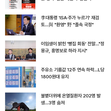
李대통령 'ISA·주가 누르기' 재검
토…與 "환영" 野 "졸속 국정"
이임생이 밝힌 '빵집 회동' 전말…"정
몽규, 홍명보로 하라 지시"
주유소 기름값 12주 연속 하락…L당
1800원대 유지
불볕더위에 온열질환자 202명 발
생…3명 숨져