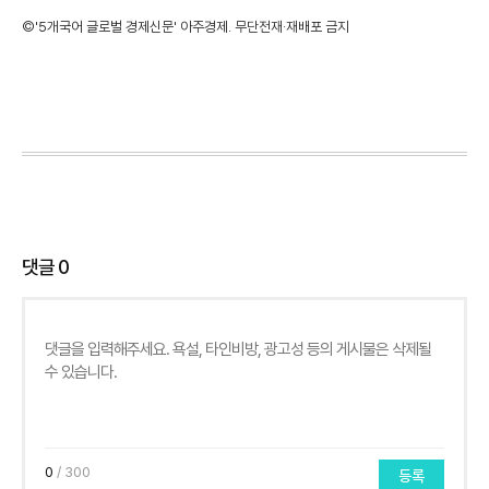
©'5개국어 글로벌 경제신문' 아주경제. 무단전재·재배포 금지
댓글
0
0
/ 300
등록