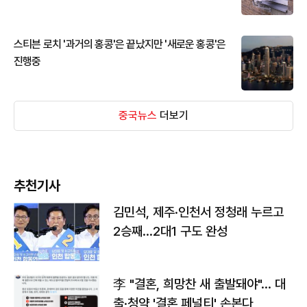
스티븐 로치 '과거의 홍콩'은 끝났지만 '새로운 홍콩'은
진행중
중국뉴스
더보기
추천기사
김민석, 제주·인천서 정청래 누르고
2승째…2대1 구도 완성
李 "결혼, 희망찬 새 출발돼야"… 대
출·청약 '결혼 페널티' 손본다