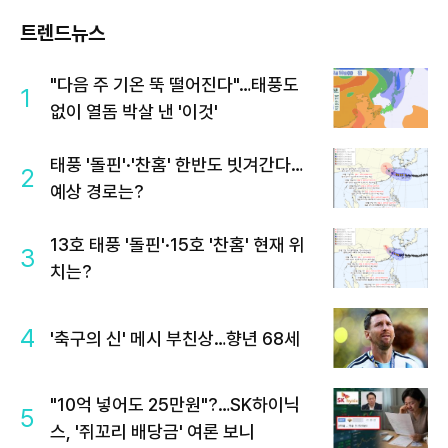
트렌드뉴스
"다음 주 기온 뚝 떨어진다"…태풍도
1
없이 열돔 박살 낸 '이것'
태풍 '돌핀'·'찬홈' 한반도 빗겨간다…
2
예상 경로는?
13호 태풍 '돌핀'·15호 '찬홈' 현재 위
3
치는?
4
'축구의 신' 메시 부친상…향년 68세
"10억 넣어도 25만원"?…SK하이닉
5
스, '쥐꼬리 배당금' 여론 보니