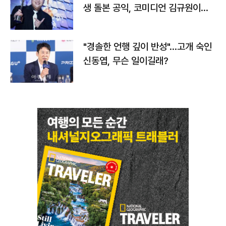
생 돌본 공익, 코미디언 김규원이었
다
"경솔한 언행 깊이 반성"…고개 숙인
신동엽, 무슨 일이길래?