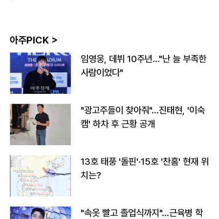
아주PICK >
임영웅, 데뷔 10주년…"난 늘 부족한
사람이었다"
"광고주들이 찾아줘"…진태현, '이숙
캠' 하차 후 근황 공개
13호 태풍 '돌핀'·15호 '찬홈' 현재 위
치는?
"속옷 빨고 졸업식까지"…근육병 학