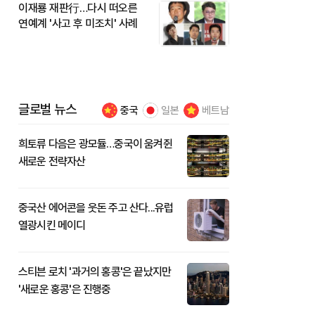
이재룡 재판行…다시 떠오른
연예계 '사고 후 미조치' 사례
글로벌 뉴스
중국
일본
베트남
희토류 다음은 광모듈…중국이 움켜쥔
새로운 전략자산
중국산 에어콘을 웃돈 주고 산다...유럽
열광시킨 메이디
스티븐 로치 '과거의 홍콩'은 끝났지만
'새로운 홍콩'은 진행중