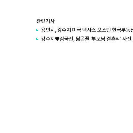
관련기사
용인시, 강수지 미국 텍사스 오스틴 한국부
강수지♥김국진, 닮은꼴 '부모님 결혼식' 사진