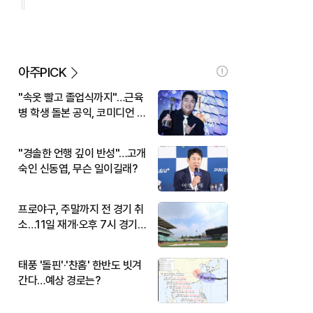
아주PICK
"속옷 빨고 졸업식까지"…근육
병 학생 돌본 공익, 코미디언 김
규원이었다
"경솔한 언행 깊이 반성"…고개
숙인 신동엽, 무슨 일이길래?
프로야구, 주말까지 전 경기 취
소…11일 재개·오후 7시 경기
시작
태풍 '돌핀'·'찬홈' 한반도 빗겨
간다…예상 경로는?