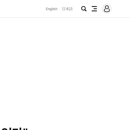
로
English
日本語
그
검
전
인
색
체
메
뉴