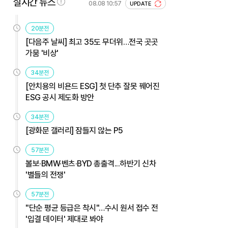
실시간 뉴스
08.08 10:57
UPDATE
20분전
[다음주 날씨] 최고 35도 무더위…전국 곳곳
가뭄 '비상'
34분전
[안치용의 비욘드 ESG] 첫 단추 잘못 꿰어진
ESG 공시 제도화 방안
34분전
[광화문 갤러리] 잠들지 않는 P5
57분전
볼보·BMW·벤츠·BYD 총출격...하반기 신차
'별들의 전쟁'
57분전
"단순 평균 등급은 착시"…수시 원서 접수 전
'입결 데이터' 제대로 봐야