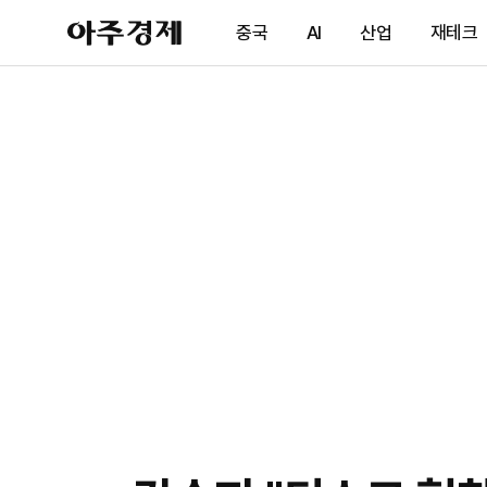
아
중국
AI
산업
재테크
주
경
제