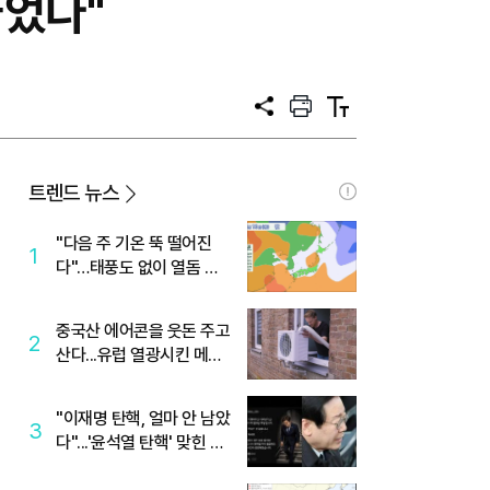
울었다"
공
프
텍
유
린
스
트
트
크
기
트렌드 뉴스
"다음 주 기온 뚝 떨어진
1
다"…태풍도 없이 열돔 박
살 낸 '이것'
중국산 에어콘을 웃돈 주고
2
산다...유럽 열광시킨 메이
디
"이재명 탄핵, 얼마 안 남았
3
다"...'윤석열 탄핵' 맞힌 무
당, '성지글' 등장