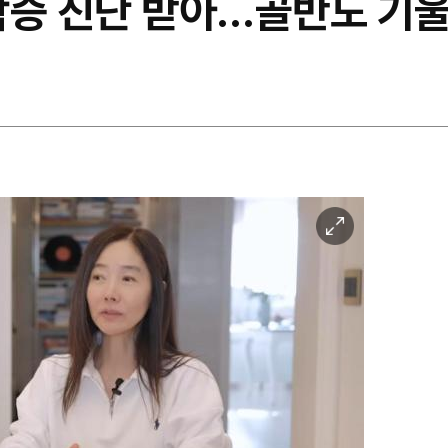
착증 진단 받아…골반도 기
이
미
지
확
대