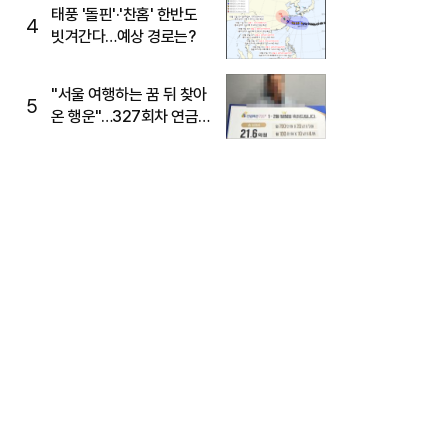
태풍 '돌핀'·'찬홈' 한반도
4
빗겨간다…예상 경로는?
"서울 여행하는 꿈 뒤 찾아
5
온 행운"…327회차 연금
복권720+ 당첨번호조회
주목