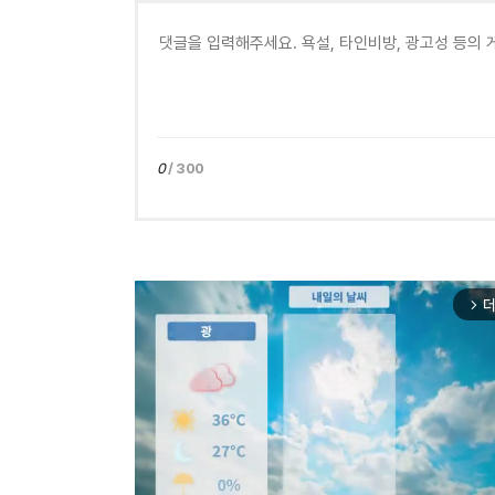
0
/ 300
더
arrow_forward_ios