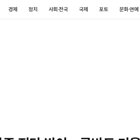
경제
정치
사회·전국
국제
포토
문화·연예