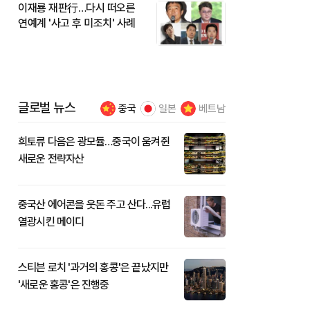
이재룡 재판行…다시 떠오른
연예계 '사고 후 미조치' 사례
글로벌 뉴스
중국
일본
베트남
희토류 다음은 광모듈…중국이 움켜쥔
새로운 전략자산
중국산 에어콘을 웃돈 주고 산다...유럽
열광시킨 메이디
스티븐 로치 '과거의 홍콩'은 끝났지만
'새로운 홍콩'은 진행중