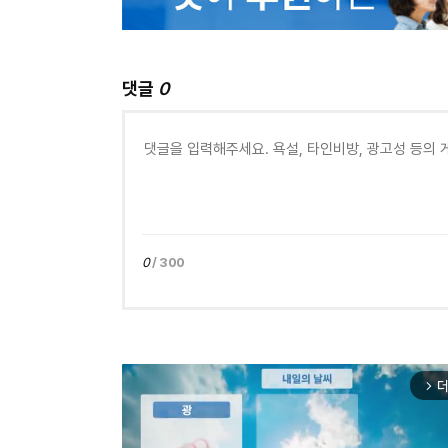
댓글
0
0
/ 300
더
arrow_forward_ios