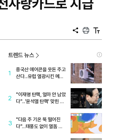
김천사랑카드로 지급
공
프
텍
유
린
스
트
트
크
기
트렌드 뉴스
중국산 에어콘을 웃돈 주고
1
산다...유럽 열광시킨 메이
디
"이재명 탄핵, 얼마 안 남았
2
다"...'윤석열 탄핵' 맞힌 무
당, '성지글' 등장
"다음 주 기온 뚝 떨어진
3
다"…태풍도 없이 열돔 박
살 낸 '이것'