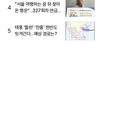
"서울 여행하는 꿈 뒤 찾아
4
온 행운"…327회차 연금
복권720+ 당첨번호조회
주목
태풍 '돌핀'·'찬홈' 한반도
5
빗겨간다…예상 경로는?