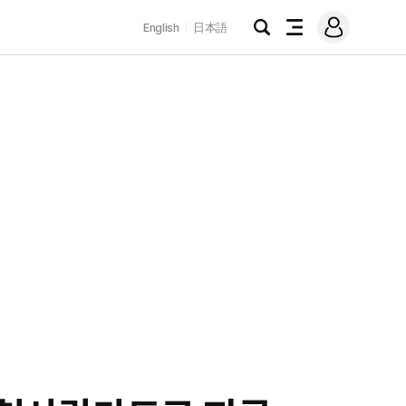
로
English
日本語
그
검
전
인
색
체
메
뉴