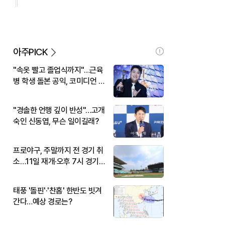
아주PICK
"속옷 빨고 졸업식까지"…근육
병 학생 돌본 공익, 코미디언 김
규원이었다
"경솔한 언행 깊이 반성"…고개
숙인 신동엽, 무슨 일이길래?
프로야구, 주말까지 전 경기 취
소…11일 재개·오후 7시 경기
시작
태풍 '돌핀'·'찬홈' 한반도 빗겨
간다…예상 경로는?