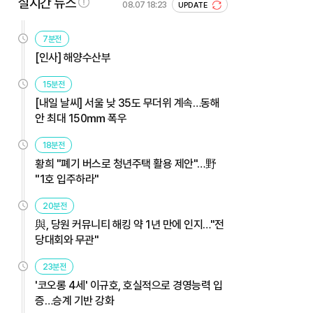
실시간 뉴스
08.07 18:23
UPDATE
7분전
[인사] 해양수산부
15분전
[내일 날씨] 서울 낮 35도 무더위 계속…동해
안 최대 150㎜ 폭우
18분전
황희 "폐기 버스로 청년주택 활용 제안"…野
"1호 입주하라"
20분전
與, 당원 커뮤니티 해킹 약 1년 만에 인지…"전
당대회와 무관"
23분전
'코오롱 4세' 이규호, 호실적으로 경영능력 입
증…승계 기반 강화