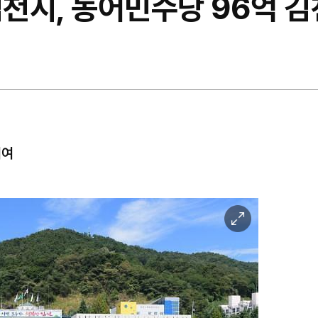
천시, 농어민수당 96억 
기여
이
미
지
확
대