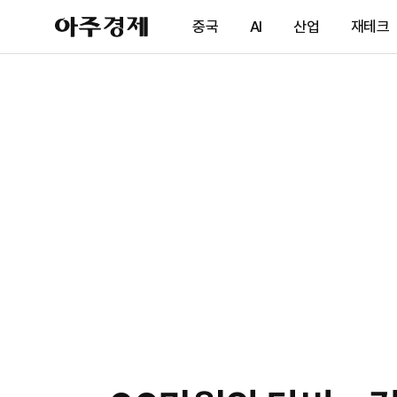
아
중국
AI
산업
재테크
주
경
제