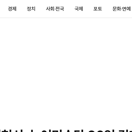
경제
정치
사회·전국
국제
포토
문화·연예