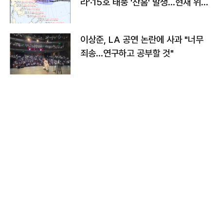
라'·15호 태풍 '찬홈' 발생…현재 위
치와 이동경로는?
이상준, LA 공연 논란에 사과 "너무
죄송…연구하고 공부할 것"