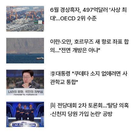
6월 경상흑자, 497억달러 '사상 최
대'…OECD 2위 수준
이란·오만, 호르무즈 새 항로 좌표 합
의…"전면 개방은 아냐"
李대통령 "쿠데타 소지 없애려면 사
관학교 통합"
與 전당대회 2차 토론회…'탈당 의혹
·신천지 당원 가입 논란' 공방