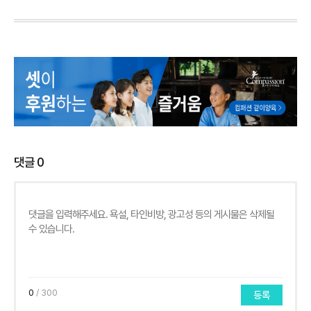
댓글
0
0
/ 300
등록