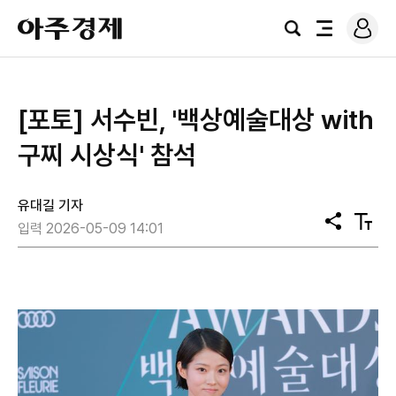
로
아
그
검
전
주
인
색
체
경
메
제
뉴
[포토] 서수빈, '백상예술대상 with
구찌 시상식' 참석
유대길 기자
공
텍
입력 2026-05-09 14:01
유
스
트
크
기