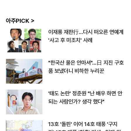
아주PICK >
이재룡 재판行…다시 떠오른 연예계
'사고 후 미조치' 사례
"한국산 물은 안마셔"…日 지진 구호
품 보냈더니 비하한 누리꾼
'태도 논란' 정준원 "난 배우 하면 안
되는 사람인가? 생각 했다"
13호 '돌핀' 이어 14호 태풍 '구지