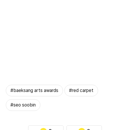
#baeksang arts awards
#red carpet
#seo soobin