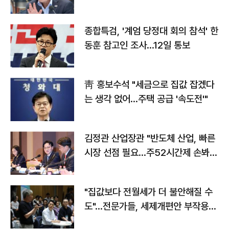
종합특검, '계엄 당정대 회의 참석' 한
동훈 참고인 조사...12일 통보
靑 홍보수석 "세금으로 집값 잡겠다
는 생각 없어…주택 공급 '속도전'"
김정관 산업장관 "반도체 산업, 빠른
시장 선점 필요…주52시간제 손봐
야"
"집값보다 전월세가 더 불안해질 수
도"…전문가들, 세제개편안 부작용
우려