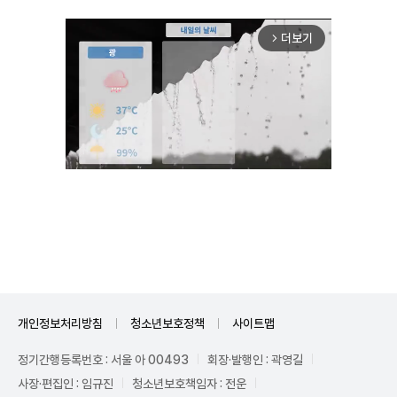
더보기
arrow_forward_ios
Mute
개인정보처리방침
청소년보호정책
사이트맵
정기간행등록번호 : 서울 아 00493
회장·발행인 : 곽영길
사장·편집인 : 임규진
청소년보호책임자 : 전운