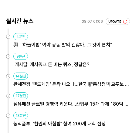
실시간 뉴스
08.07 01:06
UPDATE
4분전
與 "'하늘이법' 여야 공동 발의 괜찮아…그것이 협치"
9분전
'캐시딜' 캐시워크 돈 버는 퀴즈, 정답은?
14분전
관세전쟁 '엔드게임' 윤곽 나오나…한국 新통상정책 교두보 활
용해야
17분전
섬유패션 글로벌 경쟁력 키운다…산업부 15개 과제 180억 지
원
18분전
농식품부, '천원의 아침밥' 참여 200개 대학 선정