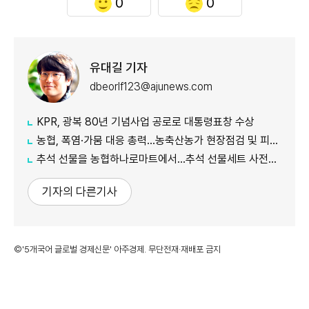
0
0
유대길 기자
dbeorlf123@ajunews.com
KPR, 광복 80년 기념사업 공로로 대통령표창 수상
농협, 폭염·가뭄 대응 총력...농축산농가 현장점검 및 피해 예방 강화
추석 선물을 농협하나로마트에서…추석 선물세트 사전예약 실시
기자의 다른기사
©'5개국어 글로벌 경제신문' 아주경제. 무단전재·재배포 금지