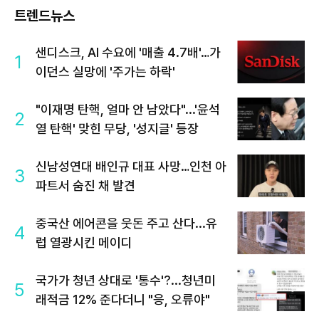
트렌드뉴스
샌디스크, AI 수요에 '매출 4.7배'…가
1
이던스 실망에 '주가는 하락'
"이재명 탄핵, 얼마 안 남았다"...'윤석
2
열 탄핵' 맞힌 무당, '성지글' 등장
신남성연대 배인규 대표 사망…인천 아
3
파트서 숨진 채 발견
중국산 에어콘을 웃돈 주고 산다...유
4
럽 열광시킨 메이디
국가가 청년 상대로 '통수'?...청년미
5
래적금 12% 준다더니 "응, 오류야"