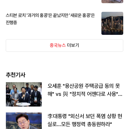
스티븐 로치 '과거의 홍콩'은 끝났지만 '새로운 홍콩'은
진행중
중국뉴스
더보기
추천기사
오세훈 "용산공원 주택공급 동의 못
해" vs 與 "정치적 어젠다로 사용"
맞불
李대통령 "외신서 보던 폭염 상황 현
실로…모든 행정력 총동원하라"