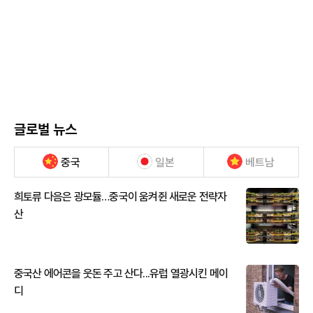
글로벌 뉴스
중국
일본
베트남
희토류 다음은 광모듈…중국이 움켜쥔 새로운 전략자
산
중국산 에어콘을 웃돈 주고 산다...유럽 열광시킨 메이
디