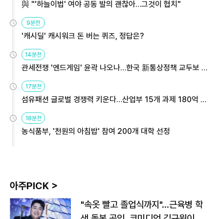
與 "'하늘이법' 여야 공동 발의 괜찮아…그것이 협치"
9분전
'캐시딜' 캐시워크 돈 버는 퀴즈, 정답은?
14분전
관세전쟁 '엔드게임' 윤곽 나오나…한국 新통상정책 교두보 활
용해야
17분전
섬유패션 글로벌 경쟁력 키운다…산업부 15개 과제 180억 지
원
18분전
농식품부, '천원의 아침밥' 참여 200개 대학 선정
아주PICK >
"속옷 빨고 졸업식까지"…근육병 학
생 돌본 공익, 코미디언 김규원이었