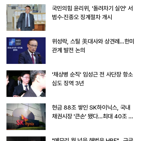
국민의힘 윤리위, '돌려차기 실언' 서
범수·진종오 징계절차 개시
위성락, 스틸 美대사와 상견례…한미
관계 발전 논의
'채상병 순직' 임성근 전 사단장 항소
심도 징역 3년
현금 88조 쌓인 SK하이닉스, 국내
채권시장 '큰손' 됐다…최대 40조 투
자
"메모리 월 넘을 해법은 HBF"…구글