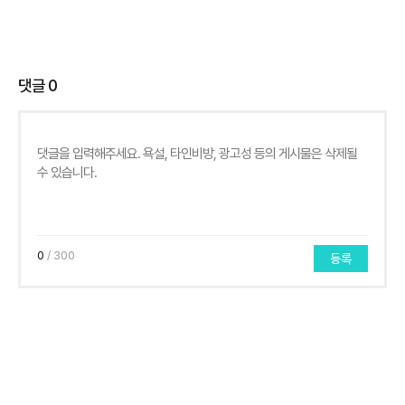
댓글
0
0
/ 300
등록