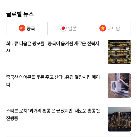
글로벌 뉴스
중국
일본
베트남
희토류 다음은 광모듈…중국이 움켜쥔 새로운 전략자
산
중국산 에어콘을 웃돈 주고 산다...유럽 열광시킨 메이
디
스티븐 로치 '과거의 홍콩'은 끝났지만 '새로운 홍콩'은
진행중