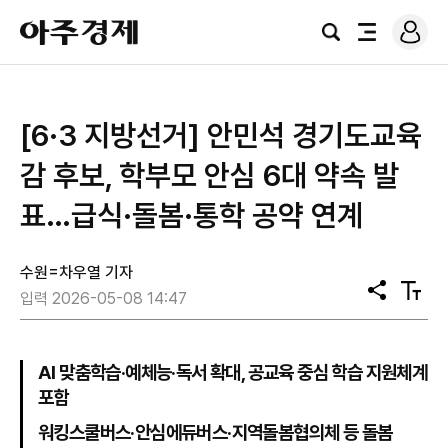
로
아
그
검
전
주
인
색
체
경
메
제
뉴
[6·3 지방선거] 안민석 경기도교육
감 후보, 학부모 안심 6대 약속 발
표…급식·돌봄·통학 공약 연계
수원=차우열 기자
공
텍
입력 2026-05-08 14:47
유
스
트
크
기
AI 맞춤학습·예체능·독서 확대, 공교육 중심 학습 지원체계
포함
워킹스쿨버스·안심에듀버스·지역돌봄협의체 등 돌봄