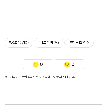
#공교육 강화
#사교육비 경감
#학부모 안심
0
0
©'5개국어 글로벌 경제신문' 아주경제. 무단전재·재배포 금지