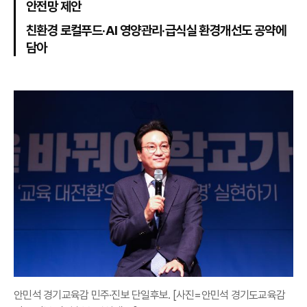
안전망 제안
친환경 로컬푸드·AI 영양관리·급식실 환경개선도 공약에
담아
안민석 경기교육감 민주·진보 단일후보. [사진=안민석 경기도교육감