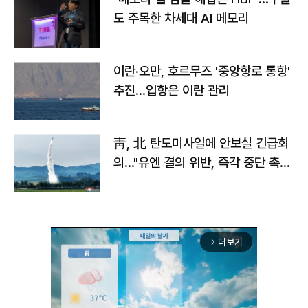
도 주목한 차세대 AI 메모리
이란·오만, 호르무즈 '중앙항로 통항'
추진…입항은 이란 관리
靑, 北 탄도미사일에 안보실 긴급회
의…"유엔 결의 위반, 즉각 중단 촉
구"
더보기
arrow_forward_ios