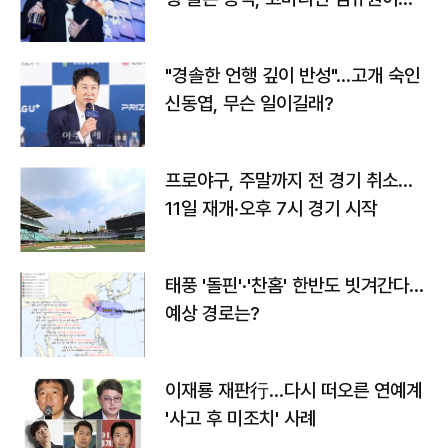
다
"경솔한 언행 깊이 반성"…고개 숙인
신동엽, 무슨 일이길래?
프로야구, 주말까지 전 경기 취소…
11일 재개·오후 7시 경기 시작
태풍 '돌핀'·'찬홈' 한반도 빗겨간다…
예상 경로는?
이재룡 재판行…다시 떠오른 연예계
'사고 후 미조치' 사례