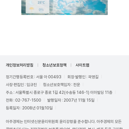
Unmute
개인정보처리방침
청소년보호정책
사이트맵
정기간행등록번호 : 서울 아 00493
회장·발행인 : 곽영길
사장·편집인 : 임규진
청소년보호책임자 : 전운
주소 : 서울특별시 종로구 종로 1길 42(수송동 146-1) 이마빌딩 11층
전화 : 02-767-1500
발행일자 : 2007년 11월 15일
등록일자 : 2008년 01월10일
아주경제는 인터넷신문윤리위원회 윤리강령을 준수합니다. 아주경제의 모든