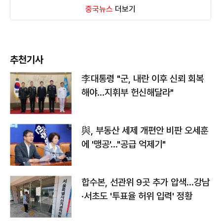
중국뉴스
더보기
추천기사
李대통령 "군, 내란 이후 신뢰 회복
해야…지휘부 헌신해달라"
與, 부동산 세제 개편안 비판 오세훈
에 '맹공'…"공급 억제기"
합수본, 선관위 9곳 추가 압색…강남
·서초도 '투표율 허위 입력' 정황