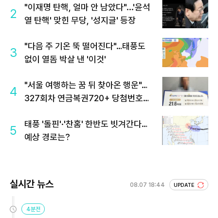
"이재명 탄핵, 얼마 안 남았다"...'윤석
2
열 탄핵' 맞힌 무당, '성지글' 등장
"다음 주 기온 뚝 떨어진다"…태풍도
3
없이 열돔 박살 낸 '이것'
"서울 여행하는 꿈 뒤 찾아온 행운"…
4
327회차 연금복권720+ 당첨번호조
회 주목
태풍 '돌핀'·'찬홈' 한반도 빗겨간다…
5
예상 경로는?
실시간 뉴스
08.07 18:44
UPDATE
4분전