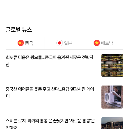
글로벌 뉴스
중국
일본
베트남
희토류 다음은 광모듈…중국이 움켜쥔 새로운 전략자
산
중국산 에어콘을 웃돈 주고 산다...유럽 열광시킨 메이
디
스티븐 로치 '과거의 홍콩'은 끝났지만 '새로운 홍콩'은
진행중