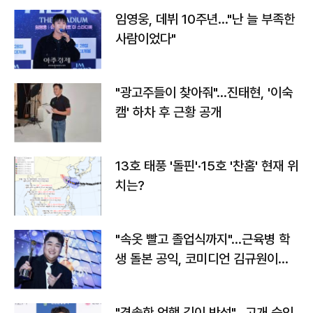
임영웅, 데뷔 10주년…"난 늘 부족한
사람이었다"
"광고주들이 찾아줘"…진태현, '이숙
캠' 하차 후 근황 공개
13호 태풍 '돌핀'·15호 '찬홈' 현재 위
치는?
"속옷 빨고 졸업식까지"…근육병 학
생 돌본 공익, 코미디언 김규원이었
다
"경솔한 언행 깊이 반성"…고개 숙인