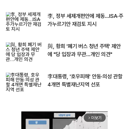
李, 정부 세제개편안에 제동…ISA·주
가누르기안 재검토 지시
與, 황희 '폐기 버스 청년 주택' 제안
에 "당 입장과 무관…개인 의견"
李대통령, '호우피해' 안동·의성 관할
4개면 특별재난지역 선포
더보기
arrow_forward_ios