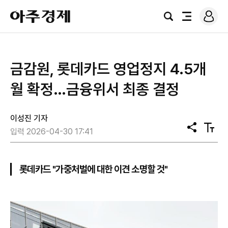
로
아
그
검
전
주
인
색
체
경
메
제
뉴
금감원, 롯데카드 영업정지 4.5개
월 확정…금융위서 최종 결정
이성진 기자
공
텍
입력 2026-04-30 17:41
유
스
트
크
기
롯데카드 "가중처벌에 대한 이견 소명할 것"