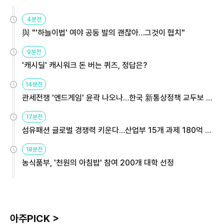
4분전
與 "'하늘이법' 여야 공동 발의 괜찮아…그것이 협치"
9분전
'캐시딜' 캐시워크 돈 버는 퀴즈, 정답은?
14분전
관세전쟁 '엔드게임' 윤곽 나오나…한국 新통상정책 교두보 활
용해야
17분전
섬유패션 글로벌 경쟁력 키운다…산업부 15개 과제 180억 지
원
18분전
농식품부, '천원의 아침밥' 참여 200개 대학 선정
아주PICK >