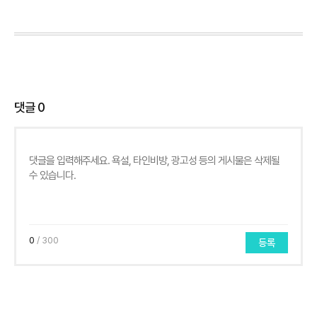
댓글
0
0
/ 300
등록