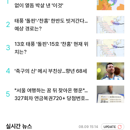
1
없이 열돔 박살 낸 '이것'
태풍 '돌핀'·'찬홈' 한반도 빗겨간다…
2
예상 경로는?
13호 태풍 '돌핀'·15호 '찬홈' 현재 위
3
치는?
4
'축구의 신' 메시 부친상…향년 68세
"서울 여행하는 꿈 뒤 찾아온 행운"…
5
327회차 연금복권720+ 당첨번호조
회 주목
실시간 뉴스
08.09 15:14
UPDATE