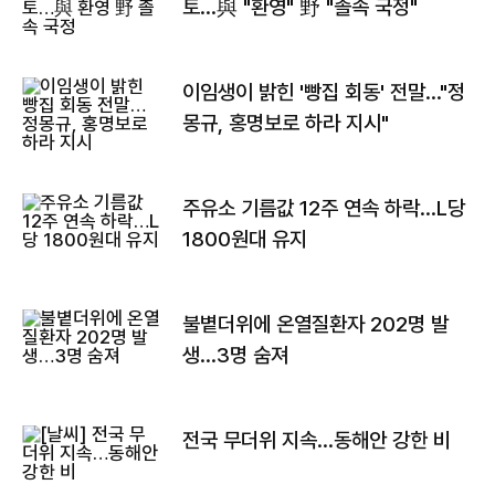
토…與 "환영" 野 "졸속 국정"
이임생이 밝힌 '빵집 회동' 전말…"정
몽규, 홍명보로 하라 지시"
주유소 기름값 12주 연속 하락…L당
1800원대 유지
불볕더위에 온열질환자 202명 발
생…3명 숨져
전국 무더위 지속…동해안 강한 비