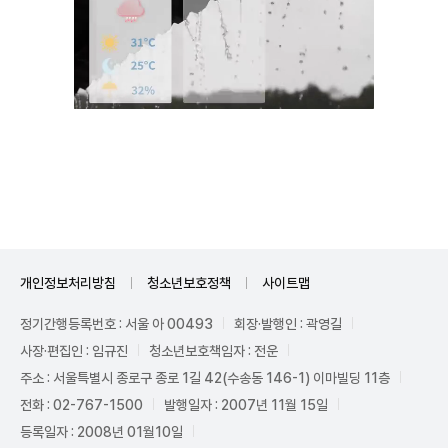
Unmute
개인정보처리방침
청소년보호정책
사이트맵
정기간행등록번호 : 서울 아 00493
회장·발행인 : 곽영길
사장·편집인 : 임규진
청소년보호책임자 : 전운
주소 : 서울특별시 종로구 종로 1길 42(수송동 146-1) 이마빌딩 11층
전화 : 02-767-1500
발행일자 : 2007년 11월 15일
등록일자 : 2008년 01월10일