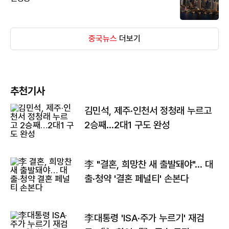
중국뉴스
더보기
추천기사
김민석, 제주·인천서 정청래 누르고
2승째…2대1 구도 완성
李 "결혼, 희망찬 새 출발돼야"… 대
출·청약 '결혼 페널티' 손본다
李대통령 'ISA·주가 누르기' 재검