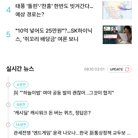
태풍 '돌핀'·'찬홈' 한반도 빗겨간다…
4
예상 경로는?
"10억 넣어도 25만원"?…SK하이닉
5
스, '쥐꼬리 배당금' 여론 보니
실시간 뉴스
08.10 02:01
UPDATE
4분전
與 "'하늘이법' 여야 공동 발의 괜찮아…그것이 협치"
9분전
'캐시딜' 캐시워크 돈 버는 퀴즈, 정답은?
14분전
관세전쟁 '엔드게임' 윤곽 나오나…한국 新통상정책 교두보 활