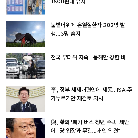
1800원대 유지
불볕더위에 온열질환자 202명 발
생…3명 숨져
전국 무더위 지속…동해안 강한 비
李, 정부 세제개편안에 제동…ISA·주
가누르기안 재검토 지시
與, 황희 '폐기 버스 청년 주택' 제안
에 "당 입장과 무관…개인 의견"