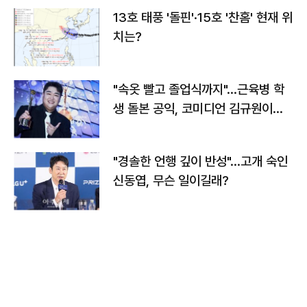
13호 태풍 '돌핀'·15호 '찬홈' 현재 위
치는?
"속옷 빨고 졸업식까지"…근육병 학
생 돌본 공익, 코미디언 김규원이었
다
"경솔한 언행 깊이 반성"…고개 숙인
신동엽, 무슨 일이길래?