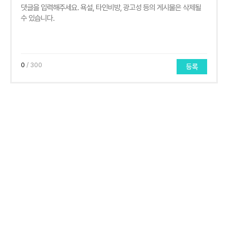
0
/ 300
등록