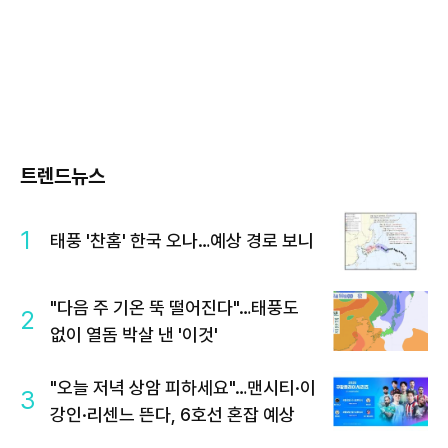
트렌드뉴스
1
태풍 '찬홈' 한국 오나…예상 경로 보니
"다음 주 기온 뚝 떨어진다"…태풍도
2
없이 열돔 박살 낸 '이것'
"오늘 저녁 상암 피하세요"…맨시티·이
3
강인·리센느 뜬다, 6호선 혼잡 예상