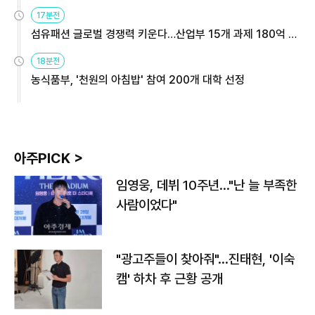
용해야
17분전
섬유패션 글로벌 경쟁력 키운다…산업부 15개 과제 180억 지
원
18분전
농식품부, '천원의 아침밥' 참여 200개 대학 선정
아주PICK >
임영웅, 데뷔 10주년…"난 늘 부족한
사람이었다"
"광고주들이 찾아줘"…진태현, '이숙
캠' 하차 후 근황 공개