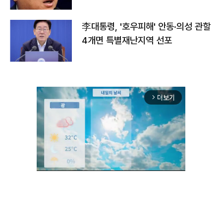
李대통령, '호우피해' 안동·의성 관할
4개면 특별재난지역 선포
더보기
arrow_forward_ios
Mute