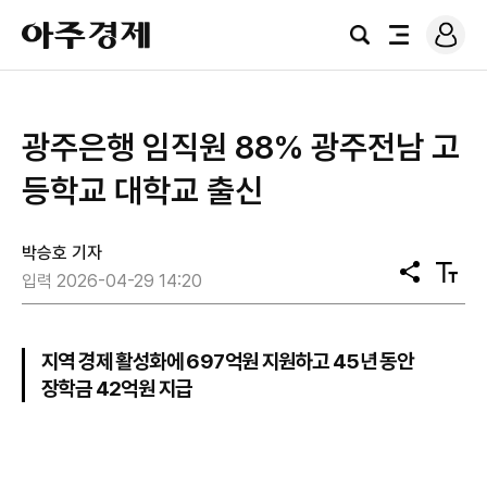
로
아
그
검
전
주
인
색
체
경
메
제
뉴
광주은행 임직원 88% 광주전남 고
등학교 대학교 출신
박승호 기자
공
텍
입력 2026-04-29 14:20
유
스
트
크
기
지역 경제 활성화에 697억원 지원하고 45년 동안
장학금 42억원 지급