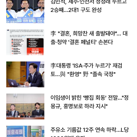
김민석, 제주·인천서 정청래 누르고
2승째…2대1 구도 완성
李 "결혼, 희망찬 새 출발돼야"… 대
출·청약 '결혼 페널티' 손본다
李대통령 'ISA·주가 누르기' 재검
토…與 "환영" 野 "졸속 국정"
이임생이 밝힌 '빵집 회동' 전말…"정
몽규, 홍명보로 하라 지시"
주유소 기름값 12주 연속 하락…L당