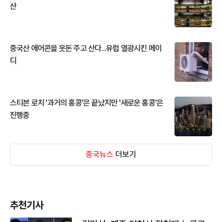
산
중국산 에어콘을 웃돈 주고 산다...유럽 열광시킨 메이
디
스티븐 로치 '과거의 홍콩'은 끝났지만 '새로운 홍콩'은
진행중
중국뉴스
더보기
추천기사