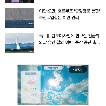
이란·오만, 호르무즈 '중앙항로 통항'
추진…입항은 이란 관리
靑, 北 탄도미사일에 안보실 긴급회
의…"유엔 결의 위반, 즉각 중단 촉
구"
더보기
arrow_forward_ios