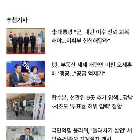
추천기사
李대통령 "군, 내란 이후 신뢰 회복
해야…지휘부 헌신해달라"
與, 부동산 세제 개편안 비판 오세훈
에 '맹공'…"공급 억제기"
합수본, 선관위 9곳 추가 압색…강남
·서초도 '투표율 허위 입력' 정황
국민의힘 윤리위, '돌려차기 실언' 서
범수·진종오 징계절차 개시