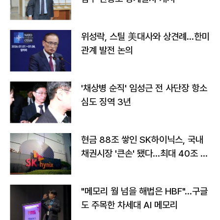
위성락, 스틸 美대사와 상견례…한미
관계 발전 논의
'채상병 순직' 임성근 전 사단장 항소
심도 징역 3년
현금 88조 쌓인 SK하이닉스, 국내
채권시장 '큰손' 됐다…최대 40조 투
자
"메모리 월 넘을 해법은 HBF"…구글
도 주목한 차세대 AI 메모리