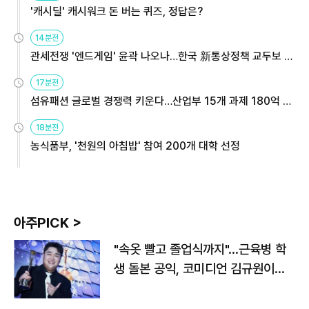
'캐시딜' 캐시워크 돈 버는 퀴즈, 정답은?
14분전
관세전쟁 '엔드게임' 윤곽 나오나…한국 新통상정책 교두보 활
용해야
17분전
섬유패션 글로벌 경쟁력 키운다…산업부 15개 과제 180억 지
원
18분전
농식품부, '천원의 아침밥' 참여 200개 대학 선정
아주PICK >
"속옷 빨고 졸업식까지"…근육병 학
생 돌본 공익, 코미디언 김규원이었
다