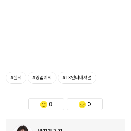
#실적
#영업이익
#LX인터내셔널
0
0