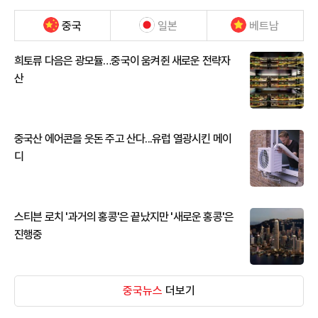
중국
일본
베트남
희토류 다음은 광모듈…중국이 움켜쥔 새로운 전략자
산
중국산 에어콘을 웃돈 주고 산다...유럽 열광시킨 메이
디
스티븐 로치 '과거의 홍콩'은 끝났지만 '새로운 홍콩'은
진행중
중국뉴스
더보기