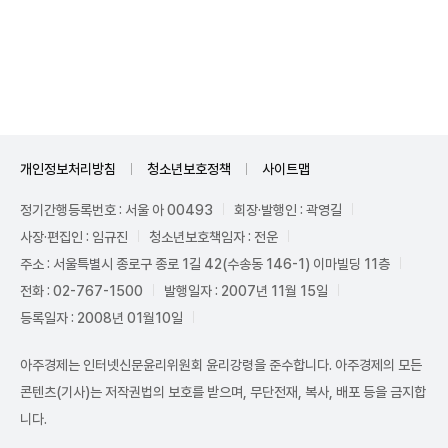
Unmute
개인정보처리방침
청소년보호정책
사이트맵
정기간행등록번호 : 서울 아 00493
회장·발행인 : 곽영길
사장·편집인 : 임규진
청소년보호책임자 : 전운
주소 : 서울특별시 종로구 종로 1길 42(수송동 146-1) 이마빌딩 11층
전화 : 02-767-1500
발행일자 : 2007년 11월 15일
등록일자 : 2008년 01월10일
아주경제는 인터넷신문윤리위원회 윤리강령을 준수합니다. 아주경제의 모든
콘텐츠(기사)는 저작권법의 보호를 받으며, 무단전재, 복사, 배포 등을 금지합
니다.