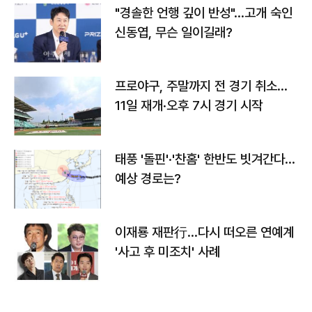
"경솔한 언행 깊이 반성"…고개 숙인
신동엽, 무슨 일이길래?
프로야구, 주말까지 전 경기 취소…
11일 재개·오후 7시 경기 시작
태풍 '돌핀'·'찬홈' 한반도 빗겨간다…
예상 경로는?
이재룡 재판行…다시 떠오른 연예계
'사고 후 미조치' 사례