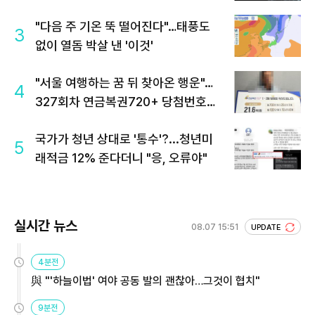
"다음 주 기온 뚝 떨어진다"…태풍도
3
없이 열돔 박살 낸 '이것'
"서울 여행하는 꿈 뒤 찾아온 행운"…
4
327회차 연금복권720+ 당첨번호조
회 주목
국가가 청년 상대로 '통수'?...청년미
5
래적금 12% 준다더니 "응, 오류야"
실시간 뉴스
08.07 15:51
UPDATE
4분전
與 "'하늘이법' 여야 공동 발의 괜찮아…그것이 협치"
9분전