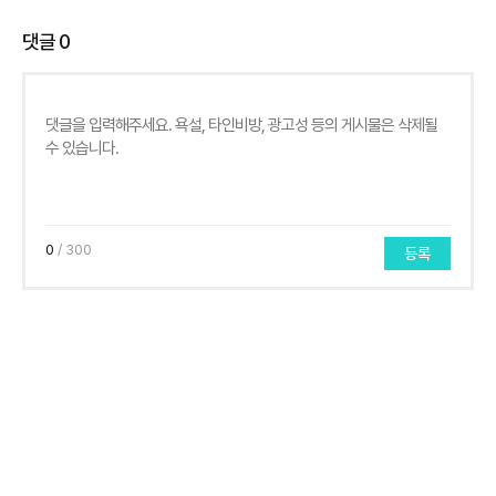
댓글
0
0
/ 300
등록