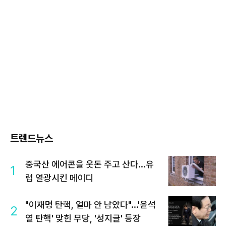
트렌드뉴스
중국산 에어콘을 웃돈 주고 산다...유
1
럽 열광시킨 메이디
"이재명 탄핵, 얼마 안 남았다"...'윤석
2
열 탄핵' 맞힌 무당, '성지글' 등장