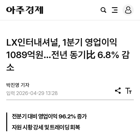
로
아
그
검
전
주
인
색
체
경
메
제
뉴
LX인터내셔널, 1분기 영업이익
1089억원…전년 동기比 6.8% 감
소
박진영 기자
공
텍
입력 2026-04-29 13:28
유
스
트
크
기
전분기 대비 영업이익 96.2% 증가
자원 시황 강세 및 트레이딩 회복