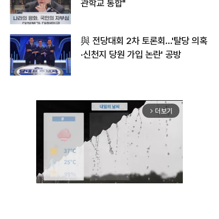
관학교 통합"
與 전당대회 2차 토론회…'탈당 의혹
·신천지 당원 가입 논란' 공방
더보기
arrow_forward_ios
Unmute