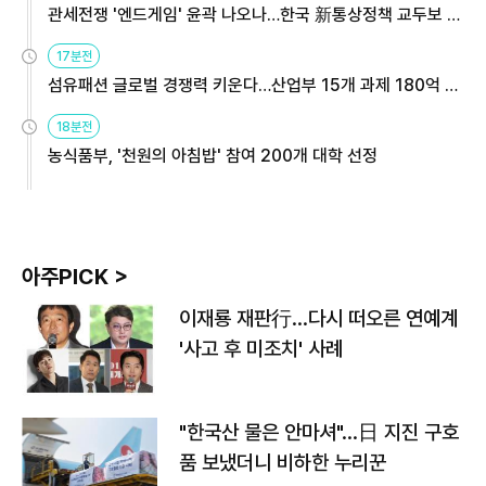
관세전쟁 '엔드게임' 윤곽 나오나…한국 新통상정책 교두보 활
용해야
17분전
섬유패션 글로벌 경쟁력 키운다…산업부 15개 과제 180억 지
원
18분전
농식품부, '천원의 아침밥' 참여 200개 대학 선정
아주PICK >
이재룡 재판行…다시 떠오른 연예계
'사고 후 미조치' 사례
"한국산 물은 안마셔"…日 지진 구호
품 보냈더니 비하한 누리꾼