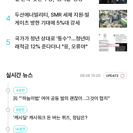
두산에너빌리티, SMR 세제 지원·빌
4
게이츠 방한 기대에 5%대 강세
국가가 청년 상대로 '통수'?...청년미
5
래적금 12% 준다더니 "응, 오류야"
실시간 뉴스
08.06 15:20
UPDATE
4분전
與 "'하늘이법' 여야 공동 발의 괜찮아…그것이 협치"
9분전
'캐시딜' 캐시워크 돈 버는 퀴즈, 정답은?
14분전