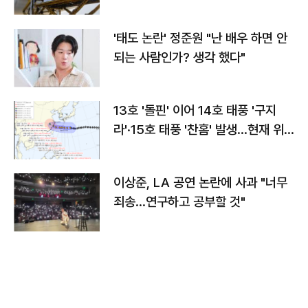
'태도 논란' 정준원 "난 배우 하면 안
되는 사람인가? 생각 했다"
13호 '돌핀' 이어 14호 태풍 '구지
라'·15호 태풍 '찬홈' 발생…현재 위
치와 이동경로는?
이상준, LA 공연 논란에 사과 "너무
죄송…연구하고 공부할 것"