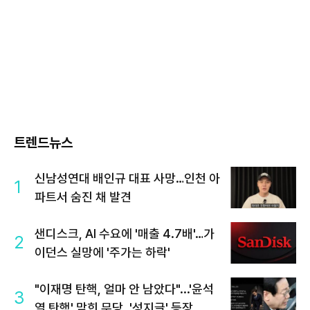
트렌드뉴스
신남성연대 배인규 대표 사망…인천 아
1
파트서 숨진 채 발견
샌디스크, AI 수요에 '매출 4.7배'…가
2
이던스 실망에 '주가는 하락'
"이재명 탄핵, 얼마 안 남았다"...'윤석
3
열 탄핵' 맞힌 무당, '성지글' 등장