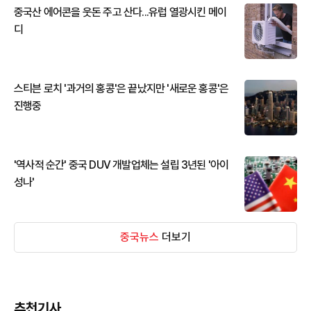
중국산 에어콘을 웃돈 주고 산다...유럽 열광시킨 메이
디
스티븐 로치 '과거의 홍콩'은 끝났지만 '새로운 홍콩'은
진행중
'역사적 순간' 중국 DUV 개발업체는 설립 3년된 '아이
성나'
중국뉴스
더보기
추천기사