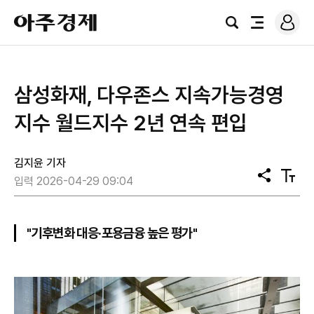
로
아
그
검
전
주
인
색
체
경
메
제
뉴
삼성화재, 다우존스 지속가능경영
지수 월드지수 2년 연속 편입
김지윤 기자
공
텍
입력 2026-04-29 09:04
유
스
트
크
기
"기후변화 대응·포용금융 높은 평가"