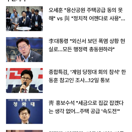
오세훈 "용산공원 주택공급 동의 못
해" vs 與 "정치적 어젠다로 사용"
맞불
李대통령 "외신서 보던 폭염 상황 현
실로…모든 행정력 총동원하라"
종합특검, '계엄 당정대 회의 참석' 한
동훈 참고인 조사...12일 통보
靑 홍보수석 "세금으로 집값 잡겠다
는 생각 없어…주택 공급 '속도전'"