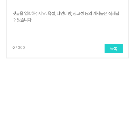
0
/ 300
등록