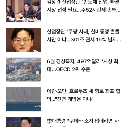
김정관 산업장관 "반도체 산업, 빠른
시장 선점 필요…주52시간제 손봐
야"
산업장관 "쿠팡 사태, 한미동맹 흔들
사안 아냐…301조 관세 15% 넘지
않도록 협의"
6월 경상흑자, 497억달러 '사상 최
대'…OECD 2위 수준
이란·오만, 호르무즈 새 항로 좌표 합
의…"전면 개방은 아냐"
李대통령 "쿠데타 소지 없애려면 사