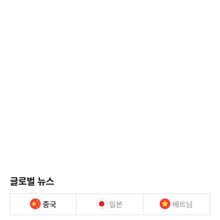
글로벌 뉴스
중국
일본
베트남