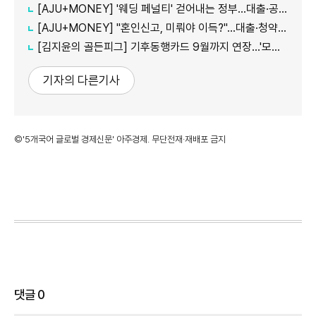
[AJU+MONEY] '웨딩 페널티' 걷어내는 정부…대출·공공임대 불이익 줄인다
[AJU+MONEY] "혼인신고, 미뤄야 이득?"…대출·청약·세금 따져보니
[김지윤의 골든피그] 기후동행카드 9월까지 연장…'모두의카드' 갈아탈 땐 혜택 따져야
기자의 다른기사
©'5개국어 글로벌 경제신문' 아주경제. 무단전재·재배포 금지
댓글
0