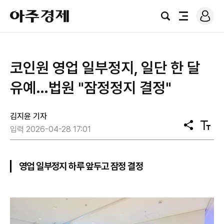
로
아
그
검
전
주
인
색
체
경
메
제
뉴
코인원 영업 일부정지, 일단 한 달
유예…법원 "잠정정지 결정"
김지윤 기자
공
텍
입력 2026-04-28 17:01
유
스
트
크
기
영업 일부정지 하루 앞두고 잠정 결정