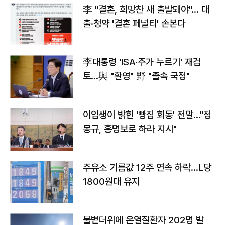
李 "결혼, 희망찬 새 출발돼야"… 대
출·청약 '결혼 페널티' 손본다
李대통령 'ISA·주가 누르기' 재검
토…與 "환영" 野 "졸속 국정"
이임생이 밝힌 '빵집 회동' 전말…"정
몽규, 홍명보로 하라 지시"
주유소 기름값 12주 연속 하락…L당
1800원대 유지
불볕더위에 온열질환자 202명 발