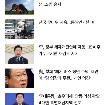
생…3명 숨져
전국 무더위 지속…동해안 강한 비
李, 정부 세제개편안에 제동…ISA·주
가누르기안 재검토 지시
與, 황희 '폐기 버스 청년 주택' 제안
에 "당 입장과 무관…개인 의견"
李대통령, '호우피해' 안동·의성 관할
4개면 특별재난지역 선포