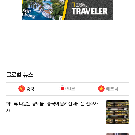
글로벌 뉴스
중국
일본
베트남
희토류 다음은 광모듈…중국이 움켜쥔 새로운 전략자
산