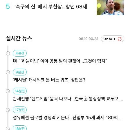
5
'축구의 신' 메시 부친상…향년 68세
실시간 뉴스
08.10 00:23
UPDATE
4분전
與 "'하늘이법' 여야 공동 발의 괜찮아…그것이 협치"
9분전
'캐시딜' 캐시워크 돈 버는 퀴즈, 정답은?
14분전
관세전쟁 '엔드게임' 윤곽 나오나…한국 新통상정책 교두보 활
용해야
17분전
섬유패션 글로벌 경쟁력 키운다…산업부 15개 과제 180억 지
원
18분전