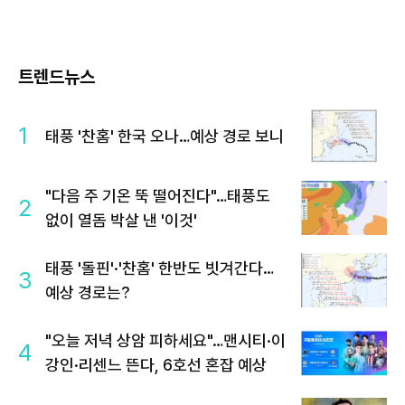
트렌드뉴스
1
태풍 '찬홈' 한국 오나…예상 경로 보니
"다음 주 기온 뚝 떨어진다"…태풍도
2
없이 열돔 박살 낸 '이것'
태풍 '돌핀'·'찬홈' 한반도 빗겨간다…
3
예상 경로는?
"오늘 저녁 상암 피하세요"…맨시티·이
4
강인·리센느 뜬다, 6호선 혼잡 예상