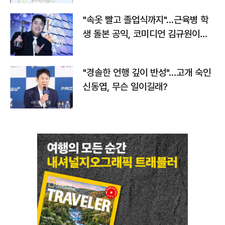
"속옷 빨고 졸업식까지"…근육병 학
생 돌본 공익, 코미디언 김규원이었
다
"경솔한 언행 깊이 반성"…고개 숙인
신동엽, 무슨 일이길래?