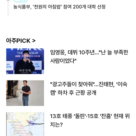
농식품부, '천원의 아침밥' 참여 200개 대학 선정
아주PICK >
임영웅, 데뷔 10주년…"난 늘 부족한
사람이었다"
"광고주들이 찾아줘"…진태현, '이숙
캠' 하차 후 근황 공개
13호 태풍 '돌핀'·15호 '찬홈' 현재 위
치는?