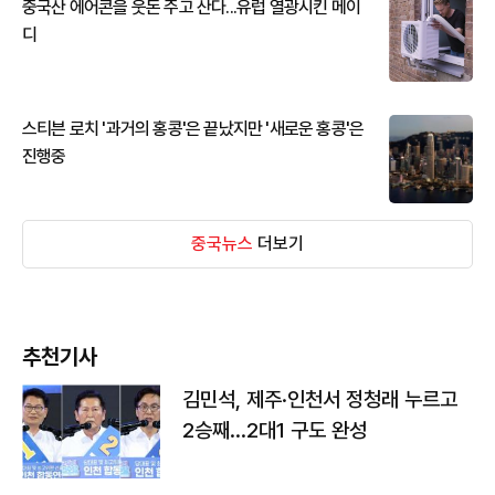
중국산 에어콘을 웃돈 주고 산다...유럽 열광시킨 메이
디
스티븐 로치 '과거의 홍콩'은 끝났지만 '새로운 홍콩'은
진행중
중국뉴스
더보기
추천기사
김민석, 제주·인천서 정청래 누르고
2승째…2대1 구도 완성