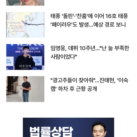
태풍 '돌핀'·'찬홈'에 이어 16호 태풍
'페이러우'도 발생…예상 경로 보니
임영웅, 데뷔 10주년…"난 늘 부족한
사람이었다"
"광고주들이 찾아줘"…진태현, '이숙
캠' 하차 후 근황 공개