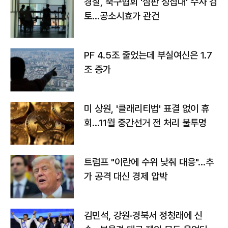
경찰, 축구협회 '심판 성접대' 수사 검
토…공소시효가 관건
PF 4.5조 줄었는데 부실여신은 1.7
조 증가
미 상원, '클래리티법' 표결 없이 휴
회…11월 중간선거 전 처리 불투명
트럼프 "이란에 수위 낮춰 대응"…추
가 공격 대신 경제 압박
김민석, 강원·경북서 정청래에 신