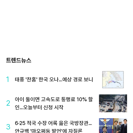
트렌드뉴스
1
태풍 '찬홈' 한국 오나…예상 경로 보니
아이 둘이면 고속도로 통행료 10% 할
2
인…오늘부터 신청 시작
6·25 적국 수장 어록 읊은 국방장관…
3
안규백 '마오쩌둥 발언'에 자질론