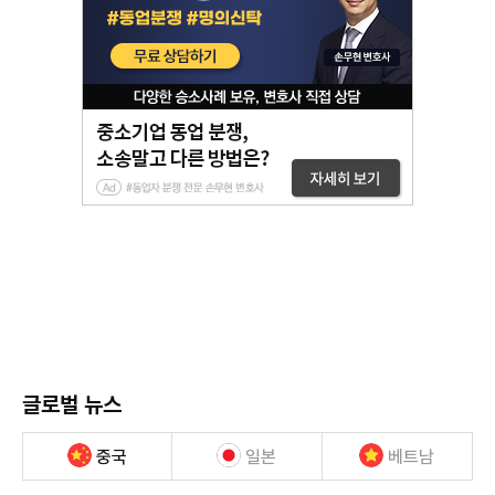
글로벌 뉴스
중국
일본
베트남