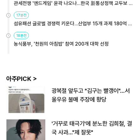
관세전쟁 '엔드게임' 윤곽 나오나…한국 新통상정책 교두보 활
용해야
17분전
섬유패션 글로벌 경쟁력 키운다…산업부 15개 과제 180억 지
원
18분전
농식품부, '천원의 아침밥' 참여 200개 대학 선정
아주PICK >
광복절 앞두고 "김구는 빨갱이"…서
울우유 불매 주장에 황당
'거꾸로 태극기'에 분노한 김희철, 결
국 사과…"제 잘못"