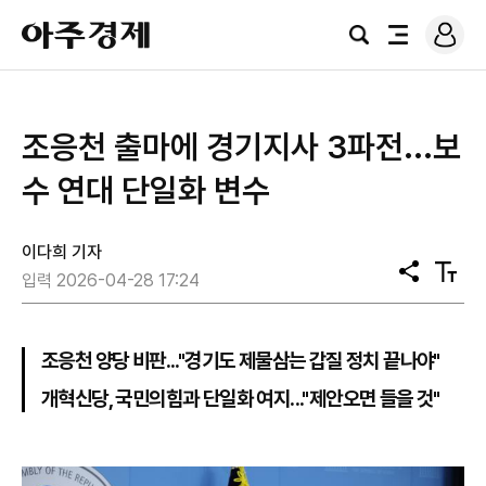
로
아
그
검
전
주
인
색
체
경
메
제
뉴
조응천 출마에 경기지사 3파전...보
수 연대 단일화 변수
이다희 기자
공
텍
입력 2026-04-28 17:24
유
스
트
크
기
조응천 양당 비판..."경기도 제물삼는 갑질 정치 끝나야"
개혁신당, 국민의힘과 단일화 여지..."제안오면 들을 것"