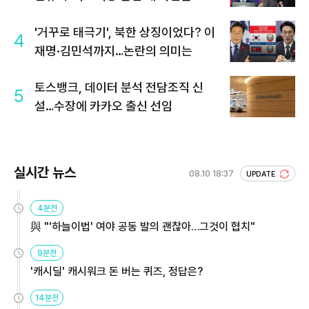
'거꾸로 태극기', 북한 상징이었다? 이
4
재명·김민석까지…논란의 의미는
토스뱅크, 데이터 분석 전담조직 신
5
설…수장에 카카오 출신 선임
실시간 뉴스
08.10 18:37
UPDATE
4분전
與 "'하늘이법' 여야 공동 발의 괜찮아…그것이 협치"
9분전
'캐시딜' 캐시워크 돈 버는 퀴즈, 정답은?
14분전