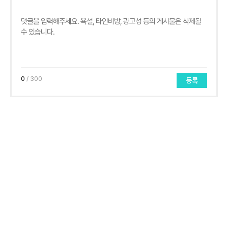
0
/ 300
등록