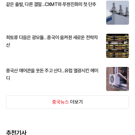
같은 출발, 다른 결말...CXMT와 푸젠진화의 첫 단추
희토류 다음은 광모듈…중국이 움켜쥔 새로운 전략자
산
중국산 에어콘을 웃돈 주고 산다...유럽 열광시킨 메이
디
중국뉴스
더보기
추천기사