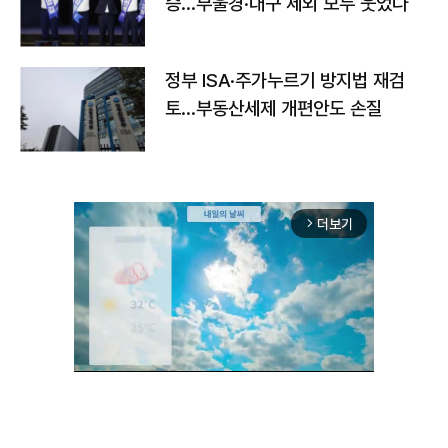
승…부울경·대구 제외 모두 웃었다
정부 ISA·주가누르기 방지법 재검
토…부동산세제 개편안도 손질
더보기
arrow_forward_ios
Unmute