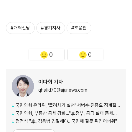
#개혁신당
#경기지사
#조응천
0
0
이다희 기자
qhsfid70@ajunews.com
국민의힘 윤리위, '돌려차기 실언' 서범수·진종오 징계절차 개시
국민의힘, 부동산 공세 강화..."李정부, 공급 실패 증세로 덮으려 해"
정점식 "李, 김용범 경질해야...국민에 잘못 뒤집어씌워"