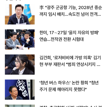
李 "광주 군공항 기능, 2028년 중순
까지 임시 배치…속도전 넘어 전격
전"
한미, 17∼27일 '을지 자유의 방패'
연습…전작권 전환 시험대
김건희, '로저비비에 가방 의혹' 김기
현 부부 재판서 "범죄 연상시키지 말
라"
'청년 버스 하우스' 논란 황희 "청년
주거 문제 헤아리지 못했다"