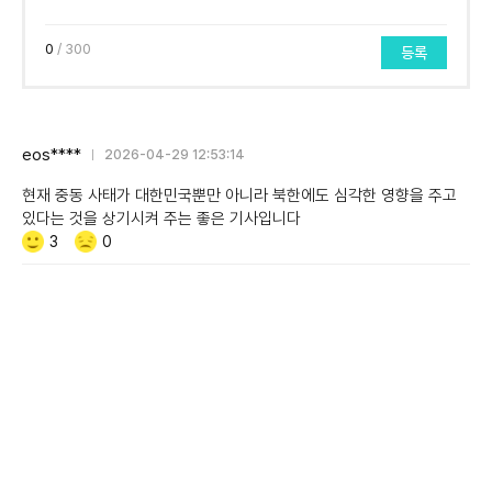
0
/ 300
등록
eos****
2026-04-29 12:53:14
현재 중동 사태가 대한민국뿐만 아니라 북한에도 심각한 영향을 주고
있다는 것을 상기시켜 주는 좋은 기사입니다
Like/Dislike
공
비
3
0
감
공
감