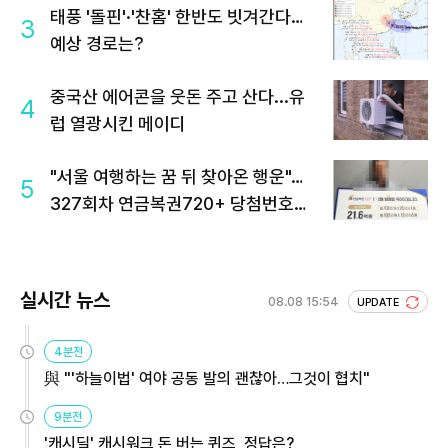
태풍 '돌핀'·'찬홈' 한반도 빗겨간다…
3
예상 경로는?
중국산 에어콘을 웃돈 주고 산다...유
4
럽 열광시킨 메이디
"서울 여행하는 꿈 뒤 찾아온 행운"…
5
327회차 연금복권720+ 당첨번호조
회 주목
실시간 뉴스
08.08 15:54
UPDATE
4분전
與 "'하늘이법' 여야 공동 발의 괜찮아…그것이 협치"
9분전
'캐시딜' 캐시워크 돈 버는 퀴즈, 정답은?