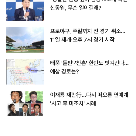
신동엽, 무슨 일이길래?
프로야구, 주말까지 전 경기 취소…
11일 재개·오후 7시 경기 시작
태풍 '돌핀'·'찬홈' 한반도 빗겨간다…
예상 경로는?
이재룡 재판行…다시 떠오른 연예계
'사고 후 미조치' 사례