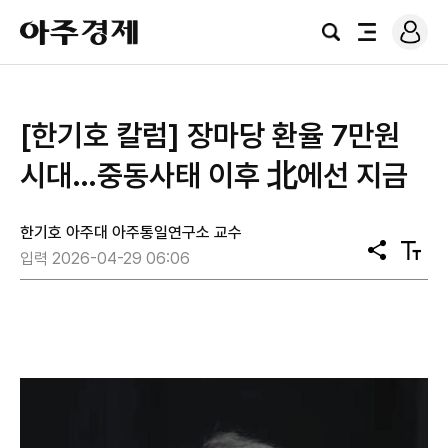
로
아
그
검
전
주
인
색
체
경
메
제
뉴
[한기호 칼럼] 장마당 환율 7만원
시대…중동사태 이후 北에선 지금
한기호 아주대 아주통일연구소 교수
공
텍
입력 2026-04-29 06:06
유
스
트
크
기