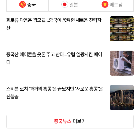
중국
일본
베트남
희토류 다음은 광모듈…중국이 움켜쥔 새로운 전략자
산
중국산 에어콘을 웃돈 주고 산다...유럽 열광시킨 메이
디
스티븐 로치 '과거의 홍콩'은 끝났지만 '새로운 홍콩'은
진행중
중국뉴스
더보기