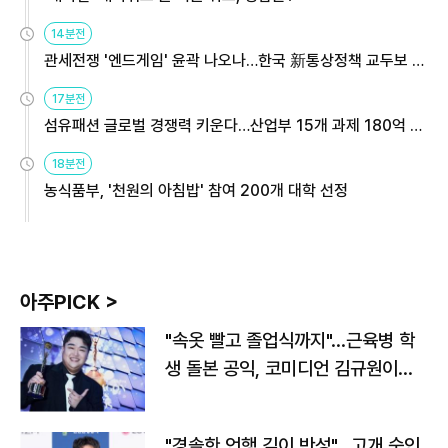
14분전
관세전쟁 '엔드게임' 윤곽 나오나…한국 新통상정책 교두보 활
용해야
17분전
섬유패션 글로벌 경쟁력 키운다…산업부 15개 과제 180억 지
원
18분전
농식품부, '천원의 아침밥' 참여 200개 대학 선정
아주PICK >
"속옷 빨고 졸업식까지"…근육병 학
생 돌본 공익, 코미디언 김규원이었
다
"경솔한 언행 깊이 반성"…고개 숙인