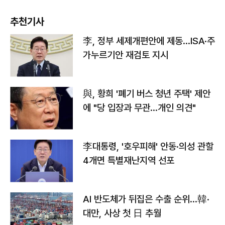
추천기사
李, 정부 세제개편안에 제동…ISA·주
가누르기안 재검토 지시
與, 황희 '폐기 버스 청년 주택' 제안
에 "당 입장과 무관…개인 의견"
李대통령, '호우피해' 안동·의성 관할
4개면 특별재난지역 선포
AI 반도체가 뒤집은 수출 순위…韓·
대만, 사상 첫 日 추월