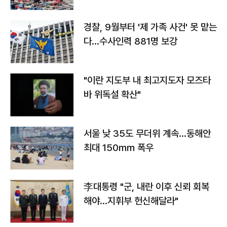
경찰, 9월부터 '제 가족 사건' 못 맡는
다…수사인력 881명 보강
"이란 지도부 내 최고지도자 모즈타
바 위독설 확산"
서울 낮 35도 무더위 계속…동해안
최대 150㎜ 폭우
李대통령 "군, 내란 이후 신뢰 회복
해야…지휘부 헌신해달라"