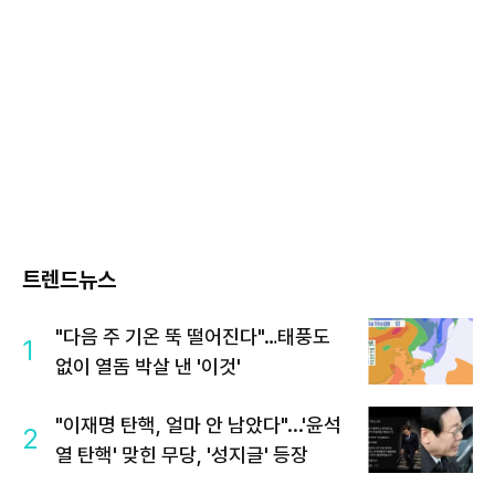
트렌드뉴스
"다음 주 기온 뚝 떨어진다"…태풍도
1
없이 열돔 박살 낸 '이것'
"이재명 탄핵, 얼마 안 남았다"...'윤석
2
열 탄핵' 맞힌 무당, '성지글' 등장