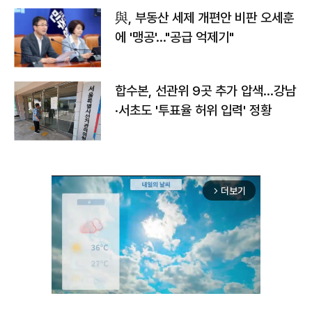
與, 부동산 세제 개편안 비판 오세훈
에 '맹공'…"공급 억제기"
합수본, 선관위 9곳 추가 압색…강남
·서초도 '투표율 허위 입력' 정황
더보기
arrow_forward_ios