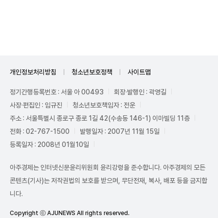
Unmute
개인정보처리방침
청소년보호정책
사이트맵
정기간행등록번호 : 서울 아 00493
회장·발행인 : 곽영길
사장·편집인 : 임규진
청소년보호책임자 : 전운
주소 : 서울특별시 종로구 종로 1길 42(수송동 146-1) 이마빌딩 11층
전화 : 02-767-1500
발행일자 : 2007년 11월 15일
등록일자 : 2008년 01월10일
아주경제는 인터넷신문윤리위원회 윤리강령을 준수합니다. 아주경제의 모든
콘텐츠(기사)는 저작권법의 보호를 받으며, 무단전재, 복사, 배포 등을 금지합
니다.
Copyright ⓒ AJUNEWS All rights reserved.