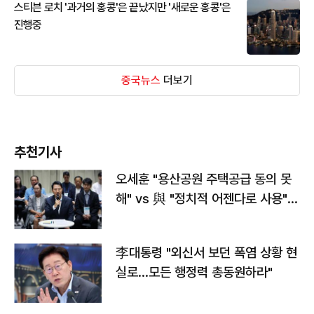
스티븐 로치 '과거의 홍콩'은 끝났지만 '새로운 홍콩'은
진행중
중국뉴스
더보기
추천기사
오세훈 "용산공원 주택공급 동의 못
해" vs 與 "정치적 어젠다로 사용"
맞불
李대통령 "외신서 보던 폭염 상황 현
실로…모든 행정력 총동원하라"