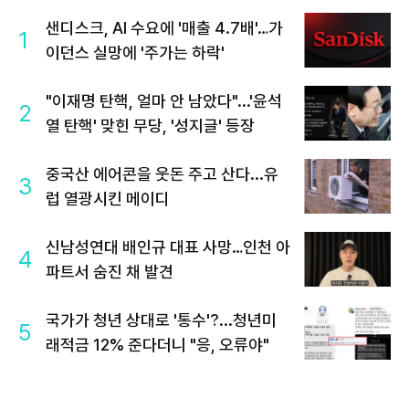
샌디스크, AI 수요에 '매출 4.7배'…가
1
이던스 실망에 '주가는 하락'
"이재명 탄핵, 얼마 안 남았다"...'윤석
2
열 탄핵' 맞힌 무당, '성지글' 등장
중국산 에어콘을 웃돈 주고 산다...유
3
럽 열광시킨 메이디
신남성연대 배인규 대표 사망…인천 아
4
파트서 숨진 채 발견
국가가 청년 상대로 '통수'?...청년미
5
래적금 12% 준다더니 "응, 오류야"