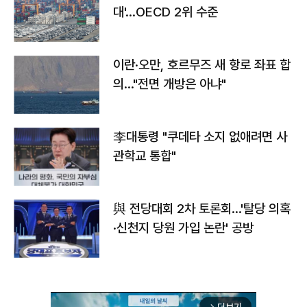
대'…OECD 2위 수준
이란·오만, 호르무즈 새 항로 좌표 합
의…"전면 개방은 아냐"
李대통령 "쿠데타 소지 없애려면 사
관학교 통합"
與 전당대회 2차 토론회…'탈당 의혹
·신천지 당원 가입 논란' 공방
arrow_forward_ios