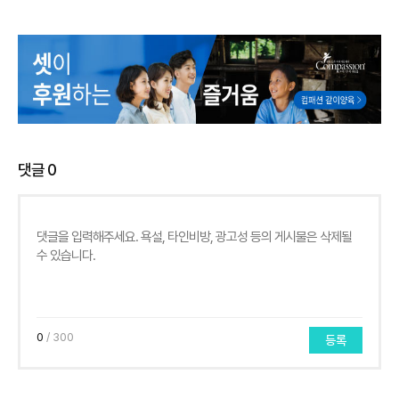
댓글
0
0
/ 300
등록