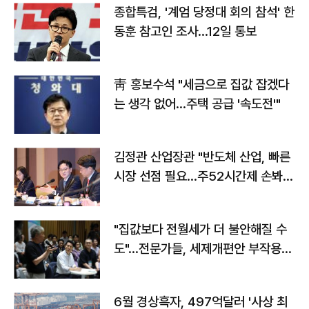
종합특검, '계엄 당정대 회의 참석' 한
동훈 참고인 조사...12일 통보
靑 홍보수석 "세금으로 집값 잡겠다
는 생각 없어…주택 공급 '속도전'"
김정관 산업장관 "반도체 산업, 빠른
시장 선점 필요…주52시간제 손봐
야"
"집값보다 전월세가 더 불안해질 수
도"…전문가들, 세제개편안 부작용
우려
6월 경상흑자, 497억달러 '사상 최