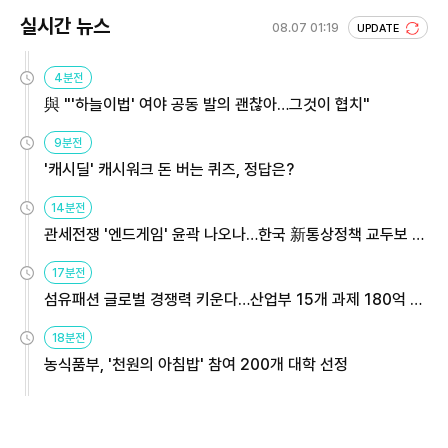
실시간 뉴스
08.07 01:19
UPDATE
4분전
與 "'하늘이법' 여야 공동 발의 괜찮아…그것이 협치"
9분전
'캐시딜' 캐시워크 돈 버는 퀴즈, 정답은?
14분전
관세전쟁 '엔드게임' 윤곽 나오나…한국 新통상정책 교두보 활
용해야
17분전
섬유패션 글로벌 경쟁력 키운다…산업부 15개 과제 180억 지
원
18분전
농식품부, '천원의 아침밥' 참여 200개 대학 선정