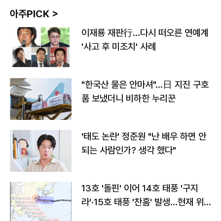
아주PICK >
이재룡 재판行…다시 떠오른 연예계
'사고 후 미조치' 사례
"한국산 물은 안마셔"…日 지진 구호
품 보냈더니 비하한 누리꾼
'태도 논란' 정준원 "난 배우 하면 안
되는 사람인가? 생각 했다"
13호 '돌핀' 이어 14호 태풍 '구지
라'·15호 태풍 '찬홈' 발생…현재 위
치와 이동경로는?