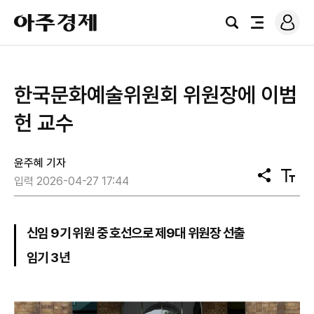
로
아
그
검
전
주
인
색
체
경
메
제
뉴
한국문화예술위원회 위원장에 이범
헌 교수
윤주혜 기자
공
텍
입력 2026-04-27 17:44
유
스
트
크
기
신임 9기 위원 중 호선으로 제9대 위원장 선출
임기 3년