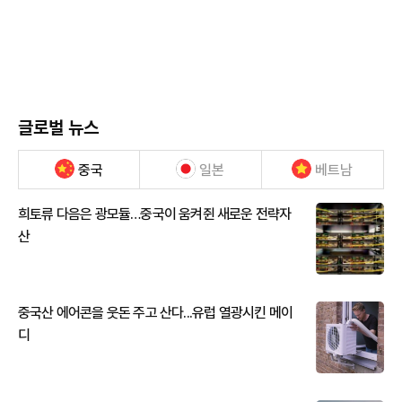
글로벌 뉴스
중국
일본
베트남
희토류 다음은 광모듈…중국이 움켜쥔 새로운 전략자
산
중국산 에어콘을 웃돈 주고 산다...유럽 열광시킨 메이
디