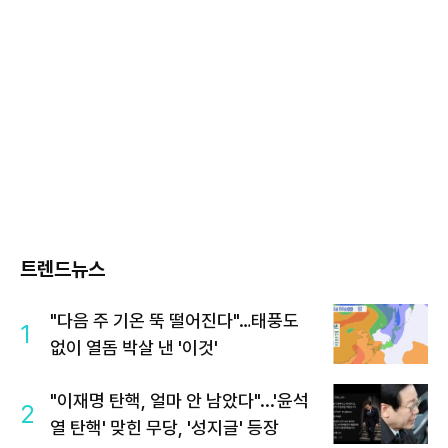
트렌드뉴스
"다음 주 기온 뚝 떨어진다"…태풍도
1
없이 열돔 박살 낸 '이것'
"이재명 탄핵, 얼마 안 남았다"...'윤석
2
열 탄핵' 맞힌 무당, '성지글' 등장