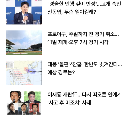
"경솔한 언행 깊이 반성"…고개 숙인
신동엽, 무슨 일이길래?
프로야구, 주말까지 전 경기 취소…
11일 재개·오후 7시 경기 시작
태풍 '돌핀'·'찬홈' 한반도 빗겨간다…
예상 경로는?
이재룡 재판行…다시 떠오른 연예계
'사고 후 미조치' 사례