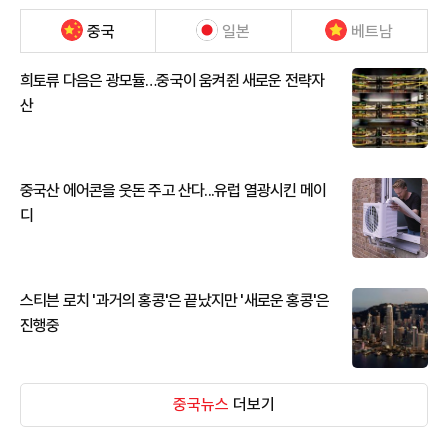
중국
일본
베트남
희토류 다음은 광모듈…중국이 움켜쥔 새로운 전략자
산
중국산 에어콘을 웃돈 주고 산다...유럽 열광시킨 메이
디
스티븐 로치 '과거의 홍콩'은 끝났지만 '새로운 홍콩'은
진행중
중국뉴스
더보기