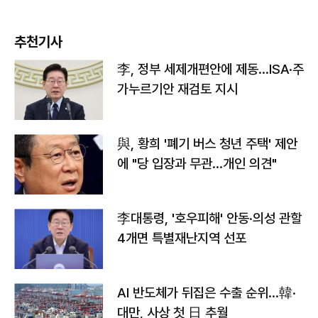
추천기사
李, 정부 세제개편안에 제동…ISA·주
가누르기안 재검토 지시
與, 황희 '폐기 버스 청년 주택' 제안
에 "당 입장과 무관…개인 의견"
李대통령, '호우피해' 안동·의성 관할
4개면 특별재난지역 선포
AI 반도체가 뒤집은 수출 순위…韓·
대만, 사상 첫 日 추월