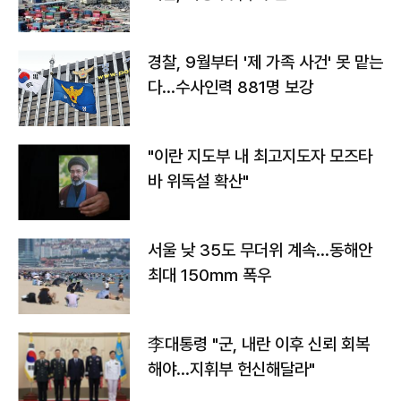
경찰, 9월부터 '제 가족 사건' 못 맡는
다…수사인력 881명 보강
"이란 지도부 내 최고지도자 모즈타
바 위독설 확산"
서울 낮 35도 무더위 계속…동해안
최대 150㎜ 폭우
李대통령 "군, 내란 이후 신뢰 회복
해야…지휘부 헌신해달라"