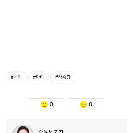
#개미
#단타
#상승장
0
0
송윤서 기자