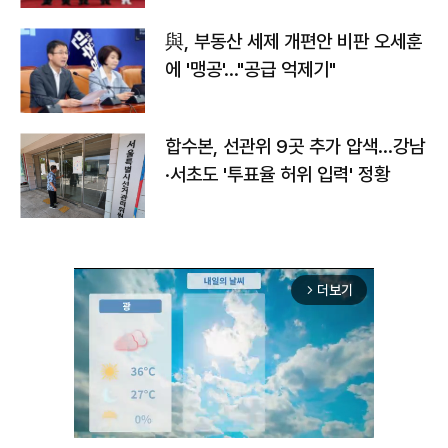
與, 부동산 세제 개편안 비판 오세훈
에 '맹공'…"공급 억제기"
합수본, 선관위 9곳 추가 압색…강남
·서초도 '투표율 허위 입력' 정황
더보기
arrow_forward_ios