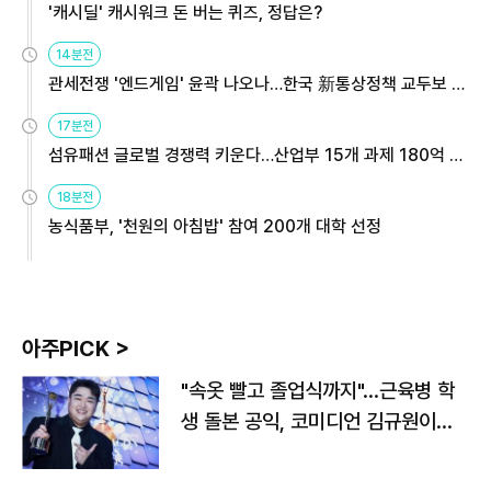
'캐시딜' 캐시워크 돈 버는 퀴즈, 정답은?
14분전
관세전쟁 '엔드게임' 윤곽 나오나…한국 新통상정책 교두보 활
용해야
17분전
섬유패션 글로벌 경쟁력 키운다…산업부 15개 과제 180억 지
원
18분전
농식품부, '천원의 아침밥' 참여 200개 대학 선정
아주PICK >
"속옷 빨고 졸업식까지"…근육병 학
생 돌본 공익, 코미디언 김규원이었
다