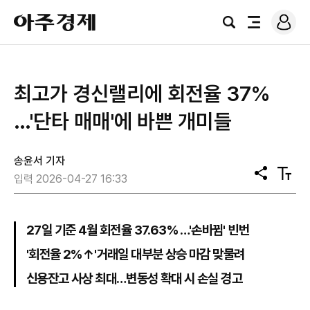
로
아
그
검
전
주
인
색
체
경
메
제
뉴
최고가 경신랠리에 회전율 37%
…'단타 매매'에 바쁜 개미들
송윤서 기자
공
텍
입력 2026-04-27 16:33
유
스
트
크
기
27일 기준 4월 회전율 37.63% …'손바뀜' 빈번
'회전율 2%↑'거래일 대부분 상승 마감 맞물려
신용잔고 사상 최대…변동성 확대 시 손실 경고