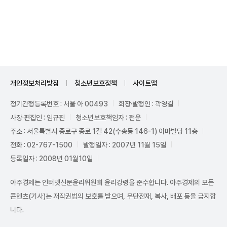
Unmute
개인정보처리방침
청소년보호정책
사이트맵
정기간행등록번호 : 서울 아 00493
회장·발행인 : 곽영길
사장·편집인 : 임규진
청소년보호책임자 : 전운
주소 : 서울특별시 종로구 종로 1길 42(수송동 146-1) 이마빌딩 11층
전화 : 02-767-1500
발행일자 : 2007년 11월 15일
등록일자 : 2008년 01월10일
아주경제는 인터넷신문윤리위원회 윤리강령을 준수합니다. 아주경제의 모든
콘텐츠(기사)는 저작권법의 보호를 받으며, 무단전재, 복사, 배포 등을 금지합
니다.