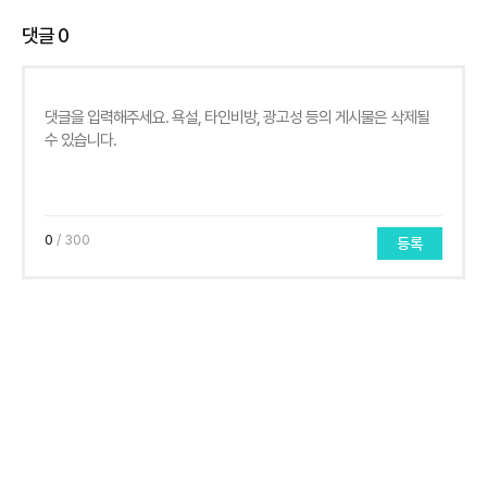
댓글
0
0
/ 300
등록