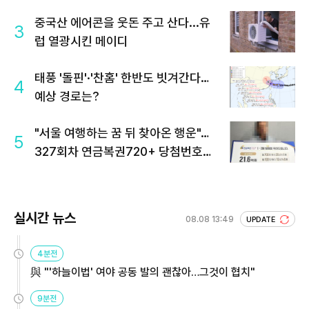
중국산 에어콘을 웃돈 주고 산다...유
3
럽 열광시킨 메이디
태풍 '돌핀'·'찬홈' 한반도 빗겨간다…
4
예상 경로는?
"서울 여행하는 꿈 뒤 찾아온 행운"…
5
327회차 연금복권720+ 당첨번호조
회 주목
실시간 뉴스
08.08 13:49
UPDATE
4분전
與 "'하늘이법' 여야 공동 발의 괜찮아…그것이 협치"
9분전