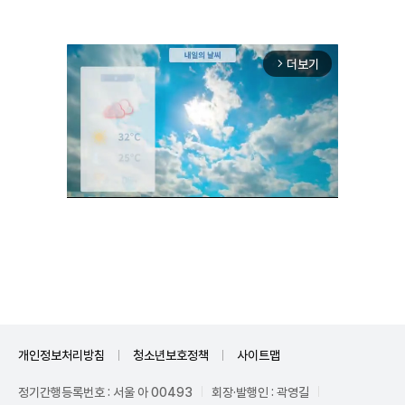
더보기
arrow_forward_ios
Mute
개인정보처리방침
청소년보호정책
사이트맵
정기간행등록번호 : 서울 아 00493
회장·발행인 : 곽영길