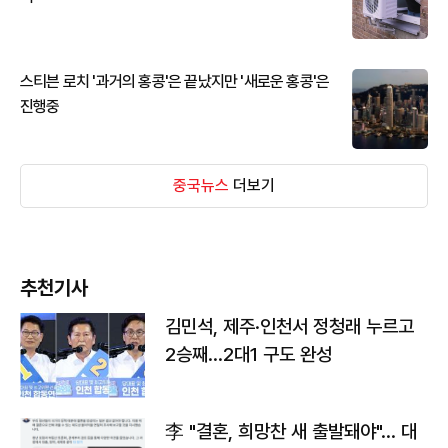
스티븐 로치 '과거의 홍콩'은 끝났지만 '새로운 홍콩'은
진행중
중국뉴스
더보기
추천기사
김민석, 제주·인천서 정청래 누르고
2승째…2대1 구도 완성
李 "결혼, 희망찬 새 출발돼야"… 대