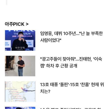
아주PICK >
임영웅, 데뷔 10주년…"난 늘 부족한
사람이었다"
"광고주들이 찾아줘"…진태현, '이숙
캠' 하차 후 근황 공개
13호 태풍 '돌핀'·15호 '찬홈' 현재 위
치는?