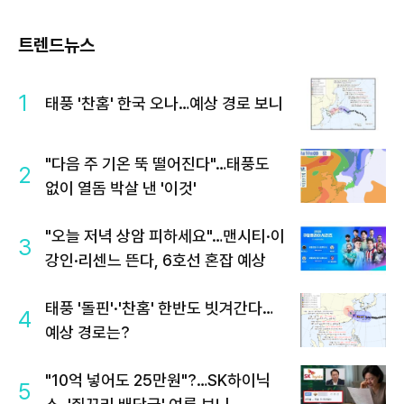
트렌드뉴스
1
태풍 '찬홈' 한국 오나…예상 경로 보니
"다음 주 기온 뚝 떨어진다"…태풍도
2
없이 열돔 박살 낸 '이것'
"오늘 저녁 상암 피하세요"…맨시티·이
3
강인·리센느 뜬다, 6호선 혼잡 예상
태풍 '돌핀'·'찬홈' 한반도 빗겨간다…
4
예상 경로는?
"10억 넣어도 25만원"?…SK하이닉
5