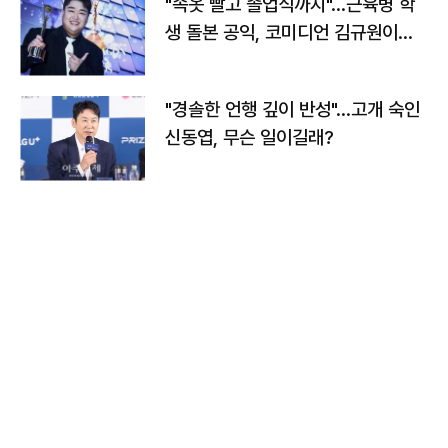
"속옷 빨고 졸업식까지"…근육병 학
생 돌본 공익, 코미디언 김규원이었
다
"경솔한 언행 깊이 반성"…고개 숙인
신동엽, 무슨 일이길래?