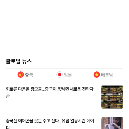
글로벌 뉴스
중국
일본
베트남
희토류 다음은 광모듈…중국이 움켜쥔 새로운 전략자
산
중국산 에어콘을 웃돈 주고 산다...유럽 열광시킨 메이
디