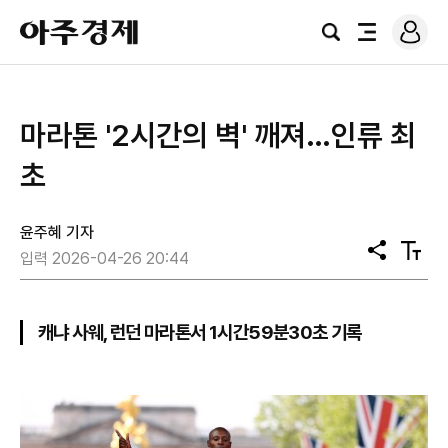
로
아
그
검
전
주
인
색
체
경
메
제
뉴
마라톤 '2시간의 벽' 깨져…인류 최
초
윤주혜 기자
공
텍
입력 2026-04-26 20:44
유
스
트
크
기
캐냐 사웨, 런던 마라톤서 1시간59분30초 기록