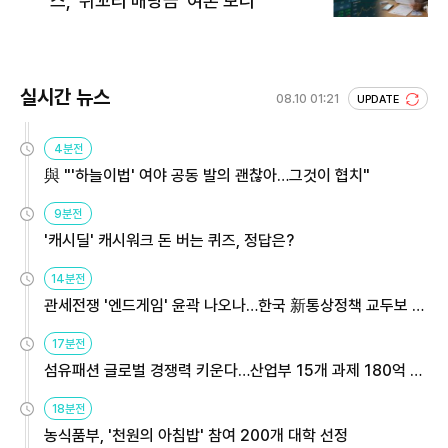
스, '쥐꼬리 배당금' 여론 보니
실시간 뉴스
08.10 01:21
UPDATE
4분전
與 "'하늘이법' 여야 공동 발의 괜찮아…그것이 협치"
9분전
'캐시딜' 캐시워크 돈 버는 퀴즈, 정답은?
14분전
관세전쟁 '엔드게임' 윤곽 나오나…한국 新통상정책 교두보 활
용해야
17분전
섬유패션 글로벌 경쟁력 키운다…산업부 15개 과제 180억 지
원
18분전
농식품부, '천원의 아침밥' 참여 200개 대학 선정