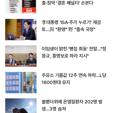
출·청약 '결혼 페널티' 손본다
李대통령 'ISA·주가 누르기' 재검
토…與 "환영" 野 "졸속 국정"
이임생이 밝힌 '빵집 회동' 전말…"정
몽규, 홍명보로 하라 지시"
주유소 기름값 12주 연속 하락…L당
1800원대 유지
불볕더위에 온열질환자 202명 발
생…3명 숨져