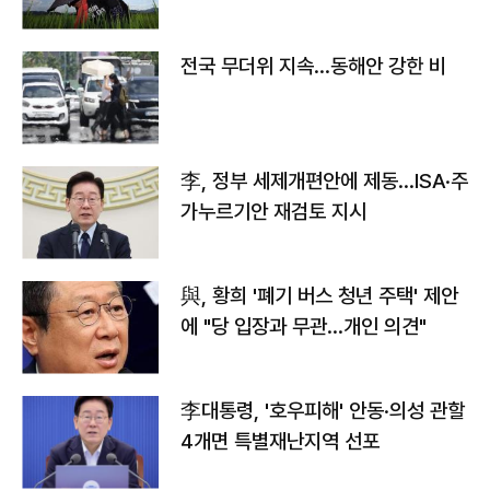
전국 무더위 지속…동해안 강한 비
李, 정부 세제개편안에 제동…ISA·주
가누르기안 재검토 지시
與, 황희 '폐기 버스 청년 주택' 제안
에 "당 입장과 무관…개인 의견"
李대통령, '호우피해' 안동·의성 관할
4개면 특별재난지역 선포