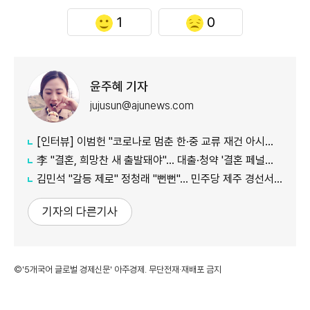
1
0
윤주혜 기자
jujusun@ajunews.com
[인터뷰] 이범헌 "코로나로 멈춘 한·중 교류 재건 아시아 특화 문화 사업 펼칠 것"
李 "결혼, 희망찬 새 출발돼야"… 대출·청약 '결혼 페널티' 손본다
김민석 "갈등 제로" 정청래 "뻔뻔"… 민주당 제주 경선서 격돌
기자의 다른기사
©'5개국어 글로벌 경제신문' 아주경제. 무단전재·재배포 금지