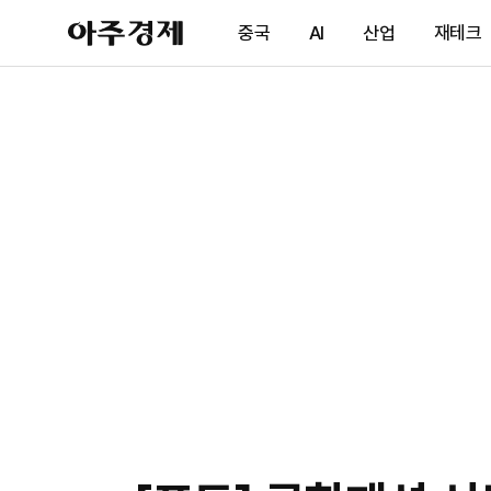
아
중국
AI
산업
재테크
주
경
제