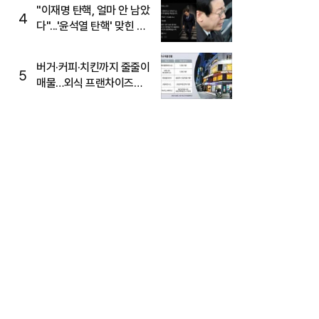
주목
"이재명 탄핵, 얼마 안 남았
4
다"...'윤석열 탄핵' 맞힌 무
당, '성지글' 등장
버거·커피·치킨까지 줄줄이
5
매물…외식 프랜차이즈
M&A '활기'