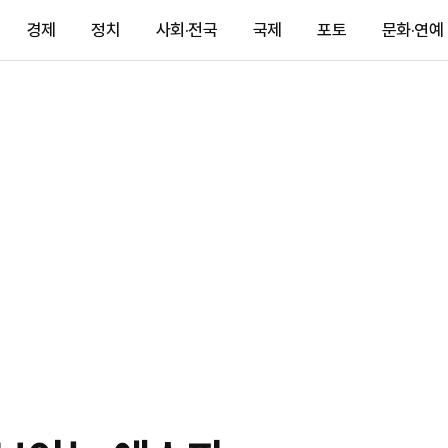
경제
정치
사회·전국
국제
포토
문화·연예