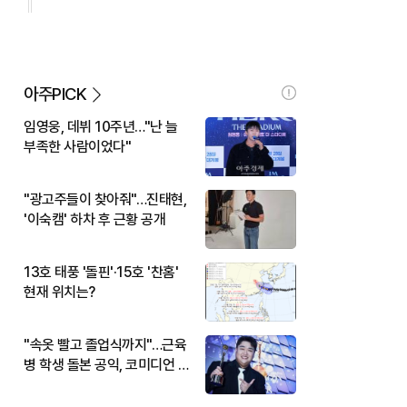
아주PICK
임영웅, 데뷔 10주년…"난 늘
부족한 사람이었다"
"광고주들이 찾아줘"…진태현,
'이숙캠' 하차 후 근황 공개
13호 태풍 '돌핀'·15호 '찬홈'
현재 위치는?
"속옷 빨고 졸업식까지"…근육
병 학생 돌본 공익, 코미디언 김
규원이었다