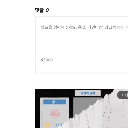
댓글
0
0
/ 300
더
arrow_forward_ios