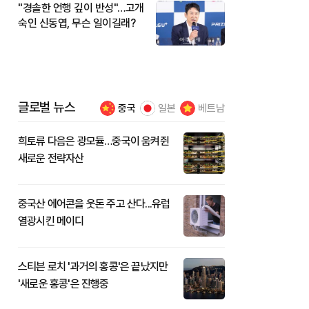
"경솔한 언행 깊이 반성"…고개
숙인 신동엽, 무슨 일이길래?
글로벌 뉴스
중국
일본
베트남
희토류 다음은 광모듈…중국이 움켜쥔
새로운 전략자산
중국산 에어콘을 웃돈 주고 산다...유럽
열광시킨 메이디
스티븐 로치 '과거의 홍콩'은 끝났지만
'새로운 홍콩'은 진행중