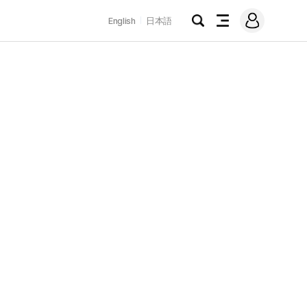
로
English
日本語
그
검
전
인
색
체
메
뉴