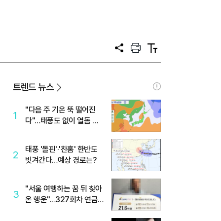
공
프
텍
유
린
스
트
트
크
기
트렌드 뉴스
"다음 주 기온 뚝 떨어진
1
다"…태풍도 없이 열돔 박
살 낸 '이것'
태풍 '돌핀'·'찬홈' 한반도
2
빗겨간다…예상 경로는?
"서울 여행하는 꿈 뒤 찾아
3
온 행운"…327회차 연금
복권720+ 당첨번호조회