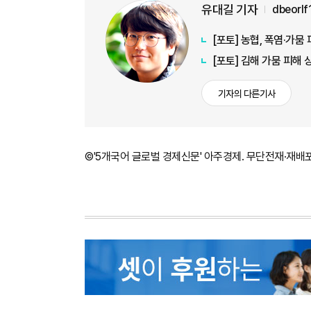
유대길 기자
dbeorl
[포토] 농협, 폭염·가
[포토] 김해 가뭄 피해
기자의 다른기사
©'5개국어 글로벌 경제신문' 아주경제. 무단전재·재배