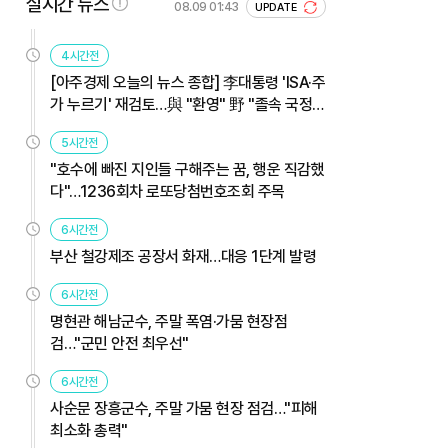
실시간 뉴스
08.09 01:43
UPDATE
4시간전
[아주경제 오늘의 뉴스 종합] 李대통령 'ISA·주
가 누르기' 재검토…與 "환영" 野 "졸속 국정"
外
5시간전
"호수에 빠진 지인들 구해주는 꿈, 행운 직감했
다"…1236회차 로또당첨번호조회 주목
6시간전
부산 철강제조 공장서 화재…대응 1단계 발령
6시간전
명현관 해남군수, 주말 폭염·가뭄 현장점
검…"군민 안전 최우선"
6시간전
사순문 장흥군수, 주말 가뭄 현장 점검…"피해
최소화 총력"