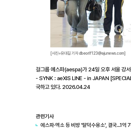
[사진=유대길 기자 dbeorlf123@ajunews.com]
걸그룹 에스파(aespa)가 24일 오후 서울 강서구
- SYNK : aeXIS LINE - in JAPAN [SP
국하고 있다. 2026.04.24
관련기사
에스파·엑소 등 비방 '탈덕수용소', 결국…1억 