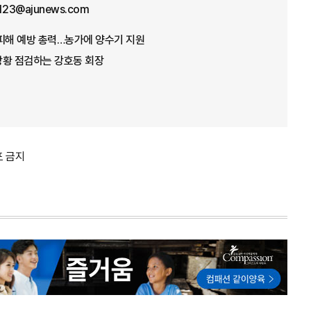
f123@ajunews.com
뭄 피해 예방 총력…농가에 양수기 지원
 상황 점검하는 강호동 회장
포 금지