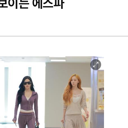
선보이는 에스파
이
미
지
확
대