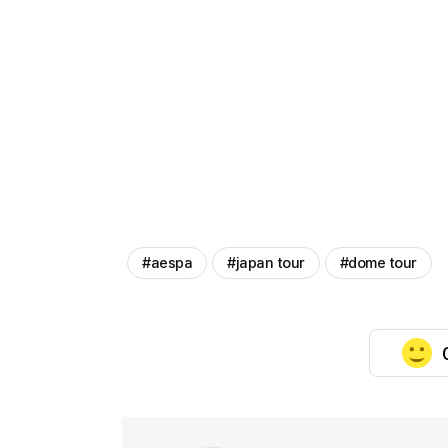
#aespa
#japan tour
#dome tour