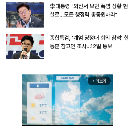
李대통령 "외신서 보던 폭염 상황 현
실로…모든 행정력 총동원하라"
종합특검, '계엄 당정대 회의 참석' 한
동훈 참고인 조사...12일 통보
더보기
arrow_forward_ios