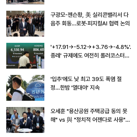
구광모-젠슨황, 美 실리콘밸리서 다
음주 회동…로봇·피지컬AI 협력 논의
'+17.91→-5.12→+3.76→-4.8%'…'
종레' 규제에도 여전히 롤러코스터
타는 코스피
'입추'에도 낮 최고 39도 폭염 절
정…한밤 '열대야' 지속
오세훈 "용산공원 주택공급 동의 못
해" vs 與 "정치적 어젠다로 사용"
맞불