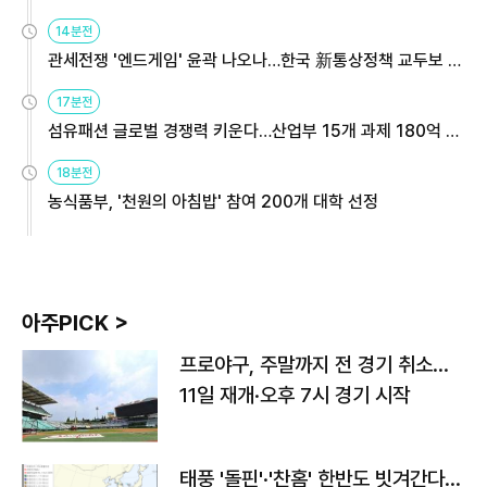
14분전
관세전쟁 '엔드게임' 윤곽 나오나…한국 新통상정책 교두보 활
용해야
17분전
섬유패션 글로벌 경쟁력 키운다…산업부 15개 과제 180억 지
원
18분전
농식품부, '천원의 아침밥' 참여 200개 대학 선정
아주PICK >
프로야구, 주말까지 전 경기 취소…
11일 재개·오후 7시 경기 시작
태풍 '돌핀'·'찬홈' 한반도 빗겨간다…