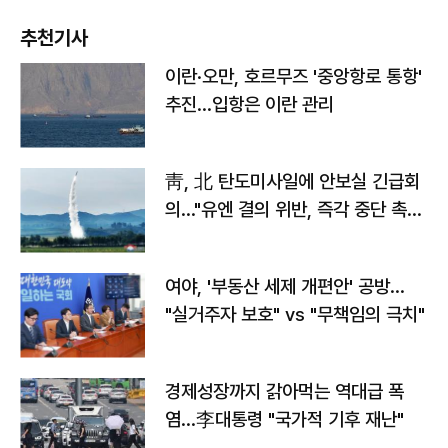
추천기사
이란·오만, 호르무즈 '중앙항로 통항'
추진…입항은 이란 관리
靑, 北 탄도미사일에 안보실 긴급회
의…"유엔 결의 위반, 즉각 중단 촉
구"
여야, '부동산 세제 개편안' 공방…
"실거주자 보호" vs "무책임의 극치"
경제성장까지 갉아먹는 역대급 폭
염…李대통령 "국가적 기후 재난"