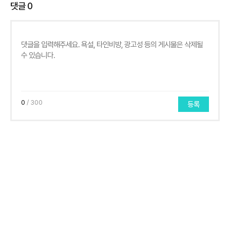
댓글
0
0
/ 300
등록