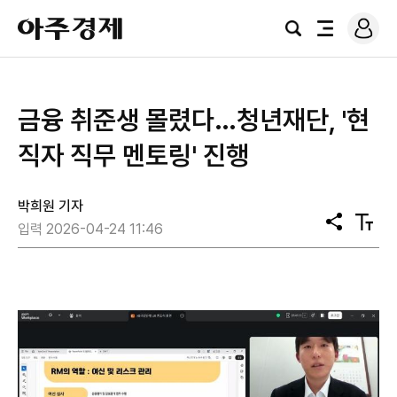
로
아
그
검
전
주
인
색
체
경
메
제
뉴
금융 취준생 몰렸다…청년재단, '현
직자 직무 멘토링' 진행
박희원 기자
공
텍
입력 2026-04-24 11:46
유
스
트
크
기