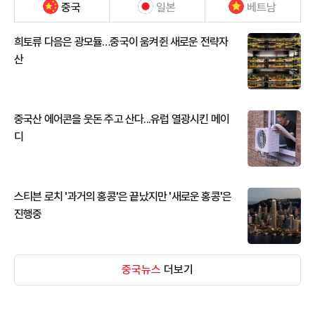
중국
일본
베트남
희토류 다음은 광모듈…중국이 움켜쥔 새로운 전략자
산
중국산 에어콘을 웃돈 주고 산다...유럽 열광시킨 메이
디
스티븐 로치 '과거의 홍콩'은 끝났지만 '새로운 홍콩'은
진행중
중국뉴스
더보기