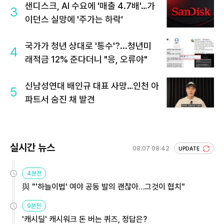
샌디스크, AI 수요에 '매출 4.7배'…가
3
이던스 실망에 '주가는 하락'
국가가 청년 상대로 '통수'?...청년미
4
래적금 12% 준다더니 "응, 오류야"
신남성연대 배인규 대표 사망…인천 아
5
파트서 숨진 채 발견
실시간 뉴스
08.07 08:42
UPDATE
4분전
與 "'하늘이법' 여야 공동 발의 괜찮아…그것이 협치"
9분전
'캐시딜' 캐시워크 돈 버는 퀴즈, 정답은?