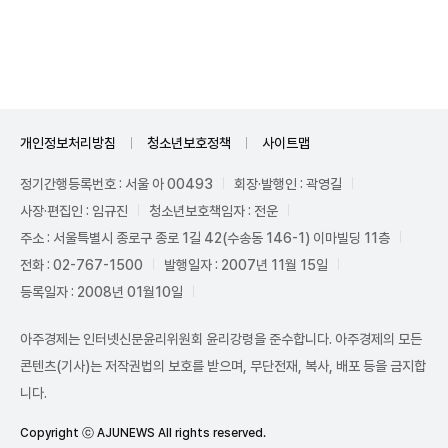
Unmute
개인정보처리방침
청소년보호정책
사이트맵
정기간행등록번호 : 서울 아 00493
회장·발행인 : 곽영길
사장·편집인 : 임규진
청소년보호책임자 : 전운
주소 : 서울특별시 종로구 종로 1길 42(수송동 146-1) 이마빌딩 11층
전화 : 02-767-1500
발행일자 : 2007년 11월 15일
등록일자 : 2008년 01월10일
아주경제는 인터넷신문윤리위원회 윤리강령을 준수합니다. 아주경제의 모든
콘텐츠(기사)는 저작권법의 보호를 받으며, 무단전재, 복사, 배포 등을 금지합
니다.
Copyright ⓒ AJUNEWS All rights reserved.