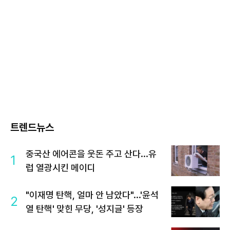
트렌드뉴스
중국산 에어콘을 웃돈 주고 산다...유
1
럽 열광시킨 메이디
"이재명 탄핵, 얼마 안 남았다"...'윤석
2
열 탄핵' 맞힌 무당, '성지글' 등장