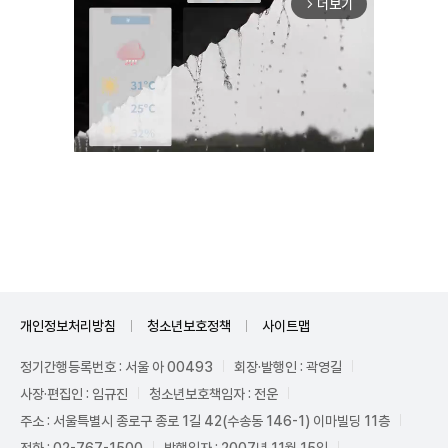
더보기
arrow_forward_ios
Mute
개인정보처리방침
청소년보호정책
사이트맵
정기간행등록번호 : 서울 아 00493
회장·발행인 : 곽영길
사장·편집인 : 임규진
청소년보호책임자 : 전운
주소 : 서울특별시 종로구 종로 1길 42(수송동 146-1) 이마빌딩 11층