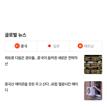
글로벌 뉴스
중국
일본
베트남
희토류 다음은 광모듈…중국이 움켜쥔 새로운 전략자
산
중국산 에어콘을 웃돈 주고 산다...유럽 열광시킨 메이
디