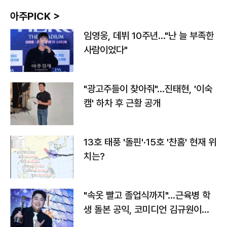
아주PICK >
임영웅, 데뷔 10주년…"난 늘 부족한
사람이었다"
"광고주들이 찾아줘"…진태현, '이숙
캠' 하차 후 근황 공개
13호 태풍 '돌핀'·15호 '찬홈' 현재 위
치는?
"속옷 빨고 졸업식까지"…근육병 학
생 돌본 공익, 코미디언 김규원이었
다