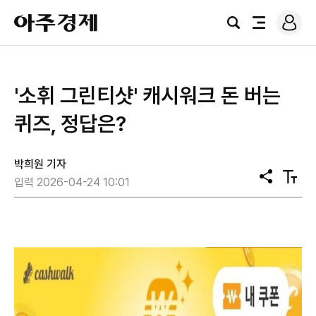
로
아
그
검
전
주
인
색
체
경
메
제
뉴
'소휘 그린티샷' 캐시워크 돈 버는
퀴즈, 정답은?
박희원 기자
공
텍
입력 2026-04-24 10:01
유
스
트
크
기