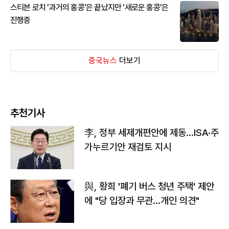
스티븐 로치 '과거의 홍콩'은 끝났지만 '새로운 홍콩'은
진행중
중국뉴스
더보기
추천기사
李, 정부 세제개편안에 제동…ISA·주
가누르기안 재검토 지시
與, 황희 '폐기 버스 청년 주택' 제안
에 "당 입장과 무관…개인 의견"