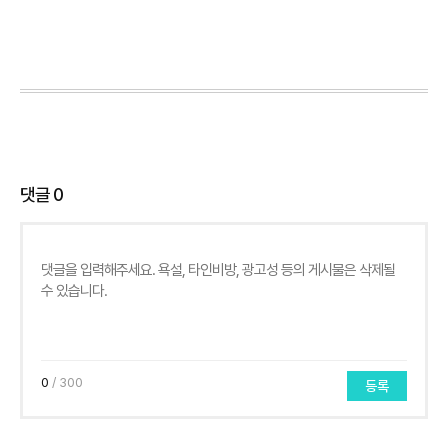
댓글
0
0
/ 300
등록