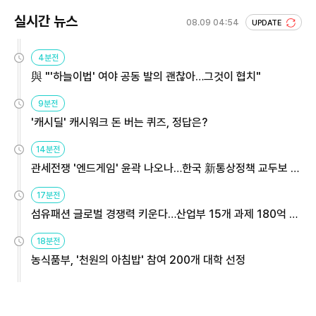
실시간 뉴스
08.09 04:54
UPDATE
4분전
與 "'하늘이법' 여야 공동 발의 괜찮아…그것이 협치"
9분전
'캐시딜' 캐시워크 돈 버는 퀴즈, 정답은?
14분전
관세전쟁 '엔드게임' 윤곽 나오나…한국 新통상정책 교두보 활
용해야
17분전
섬유패션 글로벌 경쟁력 키운다…산업부 15개 과제 180억 지
원
18분전
농식품부, '천원의 아침밥' 참여 200개 대학 선정