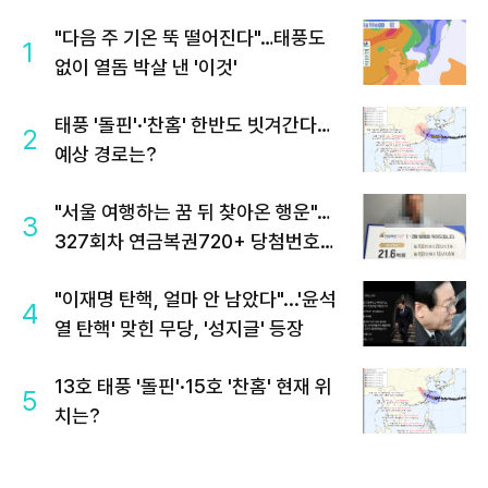
"다음 주 기온 뚝 떨어진다"…태풍도
1
없이 열돔 박살 낸 '이것'
태풍 '돌핀'·'찬홈' 한반도 빗겨간다…
2
예상 경로는?
"서울 여행하는 꿈 뒤 찾아온 행운"…
3
327회차 연금복권720+ 당첨번호조
회 주목
"이재명 탄핵, 얼마 안 남았다"...'윤석
4
열 탄핵' 맞힌 무당, '성지글' 등장
13호 태풍 '돌핀'·15호 '찬홈' 현재 위
5
치는?