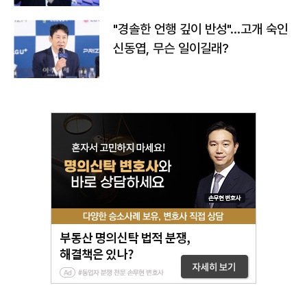
"경솔한 언행 깊이 반성"…고개 숙인
신동엽, 무슨 일이길래?