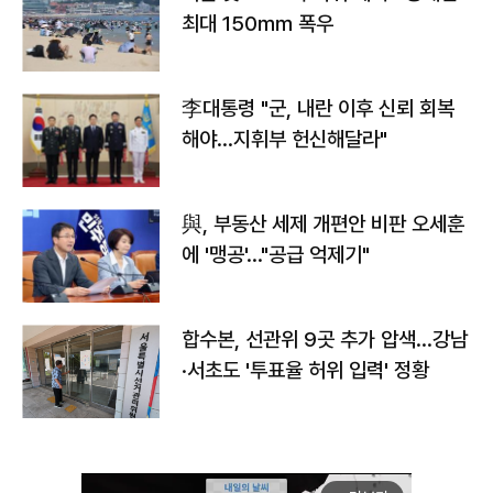
최대 150㎜ 폭우
李대통령 "군, 내란 이후 신뢰 회복
해야…지휘부 헌신해달라"
與, 부동산 세제 개편안 비판 오세훈
에 '맹공'…"공급 억제기"
합수본, 선관위 9곳 추가 압색…강남
·서초도 '투표율 허위 입력' 정황