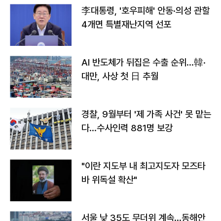
李대통령, '호우피해' 안동·의성 관할
4개면 특별재난지역 선포
AI 반도체가 뒤집은 수출 순위…韓·
대만, 사상 첫 日 추월
경찰, 9월부터 '제 가족 사건' 못 맡는
다…수사인력 881명 보강
"이란 지도부 내 최고지도자 모즈타
바 위독설 확산"
서울 낮 35도 무더위 계속…동해안