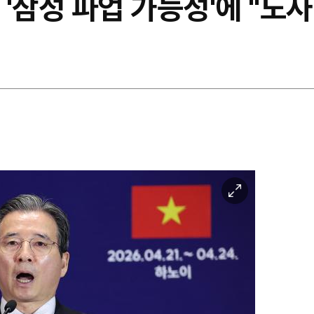
'삼성 파업 가능성'에 "노사
이
미
지
확
대