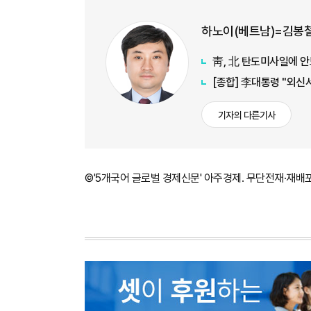
하노이(베트남)=김봉철
靑, 北 탄도미사일에 안
[종합] 李대통령 "외신
기자의 다른기사
©'5개국어 글로벌 경제신문' 아주경제. 무단전재·재배