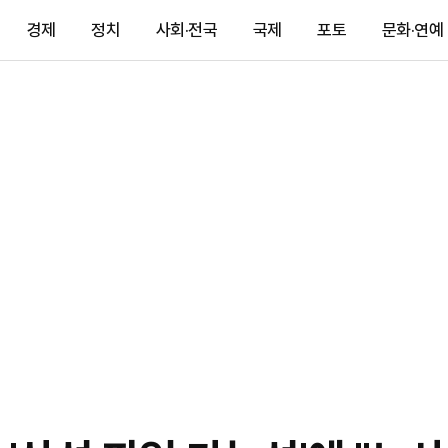
경제
정치
사회·전국
국제
포토
문화·연예