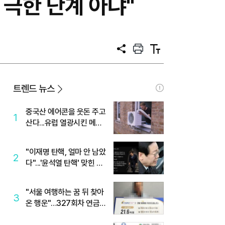
 극한 단계 아냐"
공
프
텍
유
린
스
트
트
크
기
트렌드 뉴스
중국산 에어콘을 웃돈 주고
1
산다...유럽 열광시킨 메이
디
"이재명 탄핵, 얼마 안 남았
2
다"...'윤석열 탄핵' 맞힌 무
당, '성지글' 등장
"서울 여행하는 꿈 뒤 찾아
3
온 행운"…327회차 연금
복권720+ 당첨번호조회