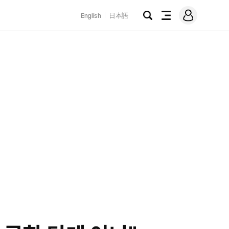
로
English
日本語
그
검
전
인
색
체
메
뉴