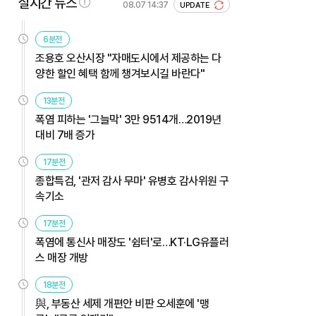
실시간 뉴스
08.07 14:37
UPDATE
6분전
조용호 오산시장 "자매도시에서 제공하는 다
양한 할인 혜택 함께 챙겨보시길 바란다"
13분전
폭염 피하는 '그늘막' 3만 9514개…2019년
대비 7배 증가
17분전
종합특검, '관저 감사 무마' 유병호 감사위원 구
속기소
17분전
폭염에 통신사 매장도 '쉼터'로…KT·LG유플러
스 매장 개방
18분전
與, 부동산 세제 개편안 비판 오세훈에 '맹