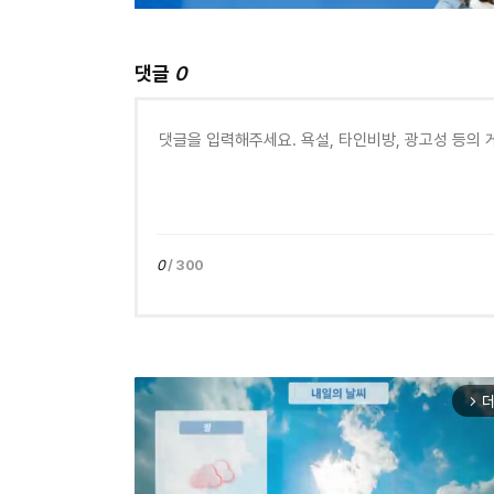
댓글
0
0
/ 300
더
arrow_forward_ios