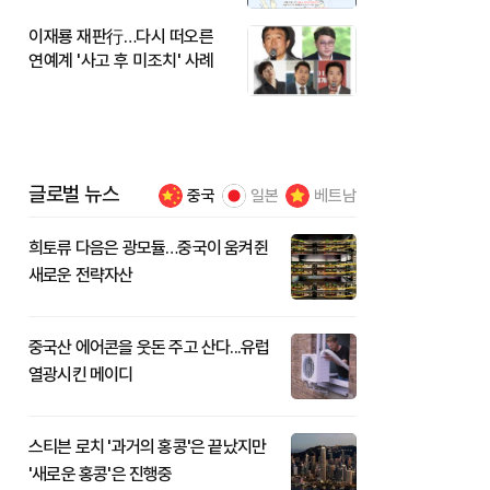
이재룡 재판行…다시 떠오른
연예계 '사고 후 미조치' 사례
글로벌 뉴스
중국
일본
베트남
희토류 다음은 광모듈…중국이 움켜쥔
새로운 전략자산
중국산 에어콘을 웃돈 주고 산다...유럽
열광시킨 메이디
스티븐 로치 '과거의 홍콩'은 끝났지만
'새로운 홍콩'은 진행중