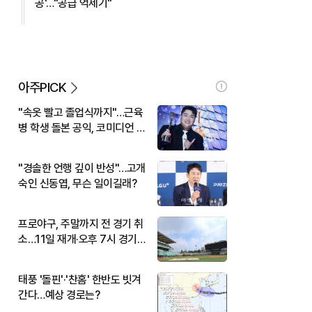
공'…"공급 억제기"
아주PICK
"속옷 빨고 졸업식까지"…근육
병 학생 돌본 공익, 코미디언 김
규원이었다
"경솔한 언행 깊이 반성"…고개
숙인 신동엽, 무슨 일이길래?
프로야구, 주말까지 전 경기 취
소…11일 재개·오후 7시 경기
시작
태풍 '돌핀'·'찬홈' 한반도 빗겨
간다…예상 경로는?