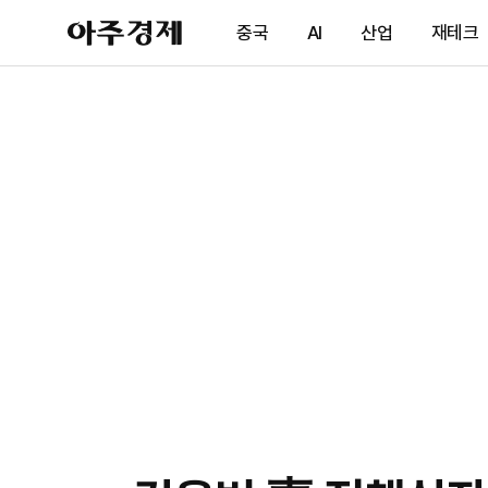
아
중국
AI
산업
재테크
주
경
제