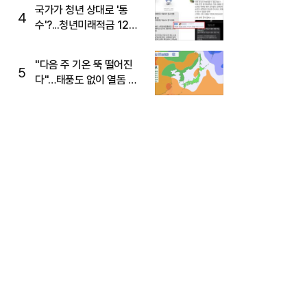
주목
국가가 청년 상대로 '통
4
수'?...청년미래적금 12%
준다더니 "응, 오류야"
"다음 주 기온 뚝 떨어진
5
다"…태풍도 없이 열돔 박
살 낸 '이것'